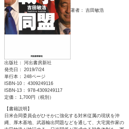
著者： 吉田敏浩
出版社： 河出書房新社
発売日： 2019/7/24
単行本： 248ページ
ISBN-10： 4309249116
ISBN-13： 978-4309249117
定価： 1,700円（税別）
【書籍説明】
日米合同委員会がひそかに強化する対米従属の現状を沖
縄、厚木基地、武器輸出問題などを通して、大宅賞作家の