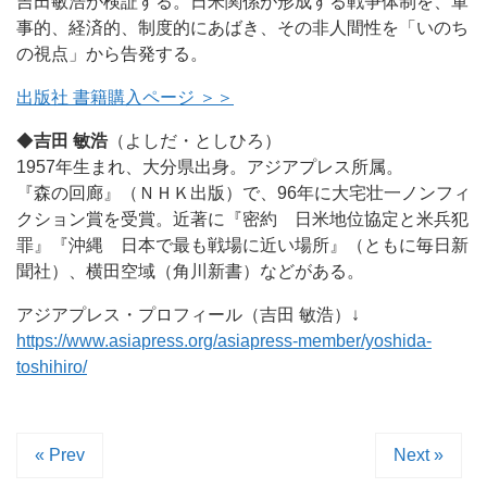
吉田敏浩が検証する。日米関係が形成する戦争体制を、軍
事的、経済的、制度的にあばき、その非人間性を「いのち
の視点」から告発する。
出版社 書籍購入ページ ＞＞
◆
吉田 敏浩
（よしだ・としひろ）
1957年生まれ、大分県出身。アジアプレス所属。
『森の回廊』（ＮＨＫ出版）で、96年に大宅壮一ノンフィ
クション賞を受賞。近著に『密約 日米地位協定と米兵犯
罪』『沖縄 日本で最も戦場に近い場所』（ともに毎日新
聞社）、横田空域（角川新書）などがある。
アジアプレス・プロフィール（吉田 敏浩）↓
https://www.asiapress.org/asiapress-member/yoshida-
toshihiro/
« Prev
Next »