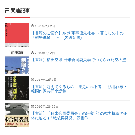
関連記事
2025年2月25日
【書籍のご紹介】ルポ 軍事優先社会 ～暮らしの中の
「戦争準備」 ～ (岩波新書)
2019年7月2日
【書籍】横田空域 日米合同委員会でつくられた空の壁
2017年12月8日
【書籍】越えてくるもの、迎えいれる者 ― 脱北作家・
韓国作家共同小説集
2016年12月22日
【書籍】「日米合同委員会」の研究: 謎の権力構造の正
体に迫る (「戦後再発見」双書5)