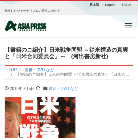
日本語
English
한국어
独立したジャーナリズムの確立に向けて
Me
【書籍のご紹介】日米戦争同盟 ～従米構造の真実
と「日米合同委員会」～ (河出書房新社)
TOP
書籍・DVD など
【書籍のご紹介】日米戦争同盟 ～従米構造の真実と「日米合同委員会」～ (河出書房新社)
2019年9月5日
書籍・DVD など