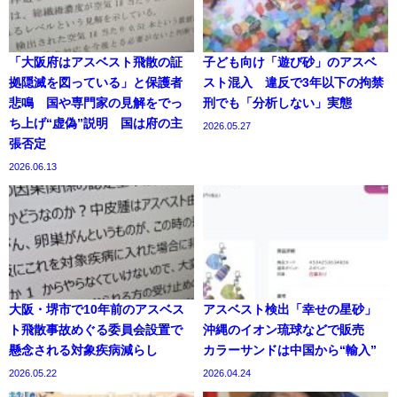
「大阪府はアスベスト飛散の証
子ども向け「遊び砂」のアスベ
拠隠滅を図っている」と保護者
スト混入 違反で3年以下の拘禁
悲鳴 国や専門家の見解をでっ
刑でも「分析しない」実態
ち上げ“虚偽”説明 国は府の主
2026.05.27
張否定
2026.06.13
大阪・堺市で10年前のアスベス
アスベスト検出「幸せの星砂」
ト飛散事故めぐる委員会設置で
沖縄のイオン琉球などで販売
懸念される対象疾病減らし
カラーサンドは中国から“輸入”
2026.05.22
2026.04.24