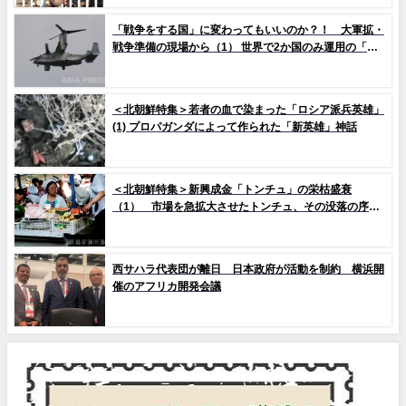
10枚）
「戦争をする国」に変わってもいいのか？！ 大軍拡・
戦争準備の現場から（1） 世界で2か国のみ運用の「欠
陥機」と、日米共同訓練「レゾリュート・ドラゴン
25」
＜北朝鮮特集＞若者の血で染まった「ロシア派兵英雄」
(1) プロパガンダによって作られた「新英雄」神話
＜北朝鮮特集＞新興成金「トンチュ」の栄枯盛衰
（1） 市場を急拡大させたトンチュ、その没落の序幕
とは
西サハラ代表団が離日 日本政府が活動を制約 横浜開
催のアフリカ開発会議