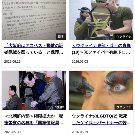
日本
ウクライナ
「大阪府はアスベスト飛散の証
＜ウクライナ東部・兵士の肖像
拠隠滅を図っている」と保護者
(10)＞光ファイバー有線ドロー
悲鳴 国や専門家の見解をでっ
ン登場とロシア軍ＫＶＮ機（写
2026.06.13
2026.06.03
ち上げ“虚偽”説明 国は府の主
真20枚）
張否定
北朝鮮
ウクライナ
＜北朝鮮内部＞権限拡大か 秘
ウクライナのLGBTQ(2) 戦死
密警察の名称を「国家情報局」
したゲイ兵士パートナーの苦
に変更 国内で把握できた3つ
悩 戦時下のドラァグクイー
2026.05.30
2026.05.29