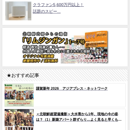
クラファン5,600万円以上！
話題のスピー...
★おすすめ記事
謹賀新年 2026 アジアプレス・ネットワーク
＜北朝鮮超望遠撮影＞大水害から1年、現地の今の姿
は？（1）新築アパート群ずらり…よく見ると早くもタ
イルの剥落も 堤防工事に男女軍人が大量動員（写真