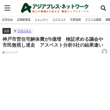
日本社会
北朝鮮報道
ミャンマー
ウクライナ
中東地域
アフリカ諸国
連
日本
アスベスト
神戸市営住宅解体費が5億増 検証求める議会や
市民無視し迷走 アスベスト分析3社の結果違い
2022.03.05