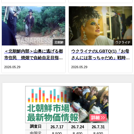
の変化
ン、ジーナの涙
北朝鮮
ウクライナ
＜北朝鮮内部＞山奥に逃げる都
ウクライナのLGBTQ(1)「お母
市住民 焼畑で自給自足目指す
さんには言っちゃだめ」戦時下
人が続出 現金収入減による生
のドラァグクイーン、ジーナ・
2026.05.29
2026.05.29
活苦で
スマイル