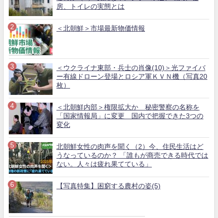
房、トイレの実態とは
＜北朝鮮＞市場最新物価情報
＜ウクライナ東部・兵士の肖像(10)＞光ファイバ
ー有線ドローン登場とロシア軍ＫＶＮ機（写真20
枚）
＜北朝鮮内部＞権限拡大か 秘密警察の名称を
「国家情報局」に変更 国内で把握できた3つの
変化
北朝鮮女性の肉声を聞く（2）今、住民生活はど
うなっているのか？ 「誰もが商売できる時代では
ない。人々は疲れ果てている」
【写真特集】困窮する農村の姿(5)