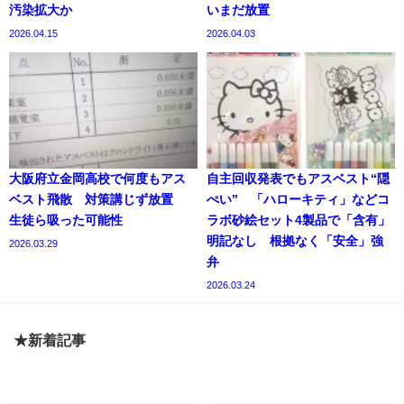
汚染拡大か
いまだ放置
2026.04.15
2026.04.03
大阪府立金岡高校で何度もアス
自主回収発表でもアスベスト“隠
ベスト飛散 対策講じず放置
ぺい” 「ハローキティ」などコ
生徒ら吸った可能性
ラボ砂絵セット4製品で「含有」
明記なし 根拠なく「安全」強
2026.03.29
弁
2026.03.24
★新着記事