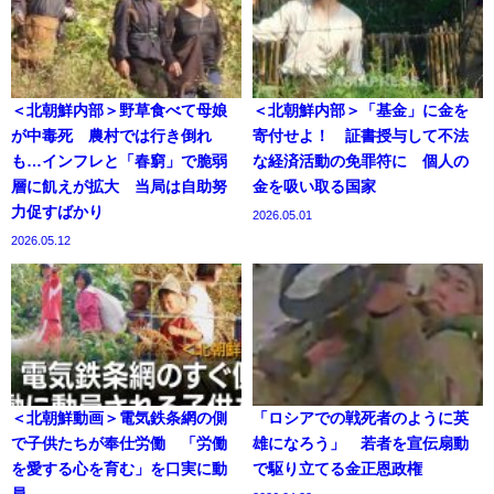
＜北朝鮮内部＞野草食べて母娘
＜北朝鮮内部＞「基金」に金を
が中毒死 農村では行き倒れ
寄付せよ！ 証書授与して不法
も…インフレと「春窮」で脆弱
な経済活動の免罪符に 個人の
層に飢えが拡大 当局は自助努
金を吸い取る国家
力促すばかり
2026.05.01
2026.05.12
＜北朝鮮動画＞電気鉄条網の側
「ロシアでの戦死者のように英
で子供たちが奉仕労働 「労働
雄になろう」 若者を宣伝扇動
を愛する心を育む」を口実に動
で駆り立てる金正恩政権