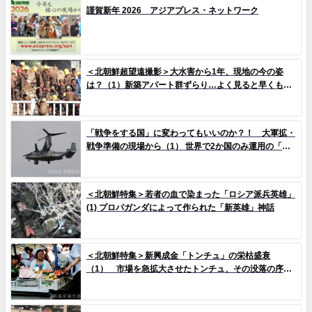
謹賀新年 2026 アジアプレス・ネットワーク
＜北朝鮮超望遠撮影＞大水害から1年、現地の今の姿
は？（1）新築アパート群ずらり…よく見ると早くもタ
イルの剥落も 堤防工事に男女軍人が大量動員（写真
10枚）
「戦争をする国」に変わってもいいのか？！ 大軍拡・
戦争準備の現場から（1） 世界で2か国のみ運用の「欠
陥機」と、日米共同訓練「レゾリュート・ドラゴン
25」
＜北朝鮮特集＞若者の血で染まった「ロシア派兵英雄」
(1) プロパガンダによって作られた「新英雄」神話
＜北朝鮮特集＞新興成金「トンチュ」の栄枯盛衰
（1） 市場を急拡大させたトンチュ、その没落の序幕
とは