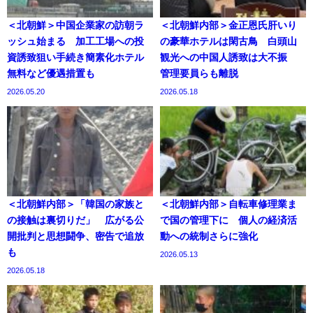
＜北朝鮮＞中国企業家の訪朝ラ
＜北朝鮮内部＞金正恩氏肝いり
ッシュ始まる 加工工場への投
の豪華ホテルは閑古鳥 白頭山
資誘致狙い手続き簡素化ホテル
観光への中国人誘致は大不振
無料など優遇措置も
管理要員らも離脱
2026.05.20
2026.05.18
＜北朝鮮内部＞「韓国の家族と
＜北朝鮮内部＞自転車修理業ま
の接触は裏切りだ」 広がる公
で国の管理下に 個人の経済活
開批判と思想闘争、密告で追放
動への統制さらに強化
も
2026.05.13
2026.05.18