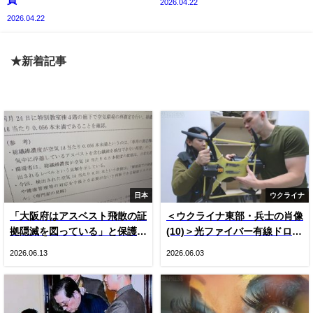
員
2026.04.22
2026.04.22
★新着記事
日本
ウクライナ
「大阪府はアスベスト飛散の証
＜ウクライナ東部・兵士の肖像
拠隠滅を図っている」と保護者
(10)＞光ファイバー有線ドロー
悲鳴 国や専門家の見解をでっ
ン登場とロシア軍ＫＶＮ機（写
2026.06.13
2026.06.03
ち上げ“虚偽”説明 国は府の主
真20枚）
張否定