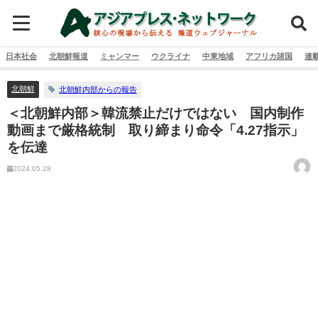
日本社会
北朝鮮報道
ミャンマー
ウクライナ
中東地域
アフリカ諸国
連
北朝鮮
北朝鮮内部からの報告
＜北朝鮮内部＞韓流禁止だけではない 国内制作
動画まで厳格統制 取り締まり命令「4.27指示」
を伝達
2024.05.28