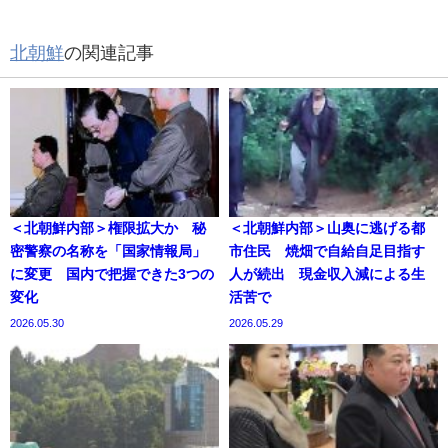
北朝鮮
の関連記事
＜北朝鮮内部＞権限拡大か 秘
＜北朝鮮内部＞山奥に逃げる都
密警察の名称を「国家情報局」
市住民 焼畑で自給自足目指す
に変更 国内で把握できた3つの
人が続出 現金収入減による生
変化
活苦で
2026.05.30
2026.05.29