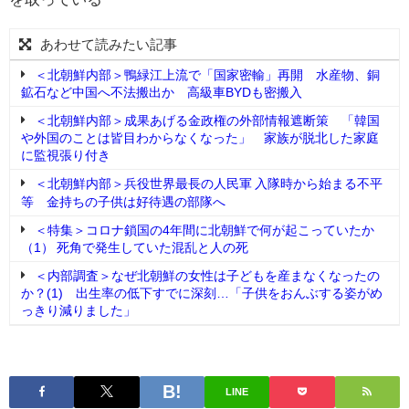
あわせて読みたい記事
＜北朝鮮内部＞鴨緑江上流で「国家密輸」再開 水産物、銅
鉱石など中国へ不法搬出か 高級車BYDも密搬入
＜北朝鮮内部＞成果あげる金政権の外部情報遮断策 「韓国
や外国のことは皆目わからなくなった」 家族が脱北した家庭
に監視張り付き
＜北朝鮮内部＞兵役世界最長の人民軍 入隊時から始まる不平
等 金持ちの子供は好待遇の部隊へ
＜特集＞コロナ鎖国の4年間に北朝鮮で何が起こっていたか
（1） 死角で発生していた混乱と人の死
＜内部調査＞なぜ北朝鮮の女性は子どもを産まなくなったの
か？(1) 出生率の低下すでに深刻…「子供をおんぶする姿がめ
っきり減りました」
LINE