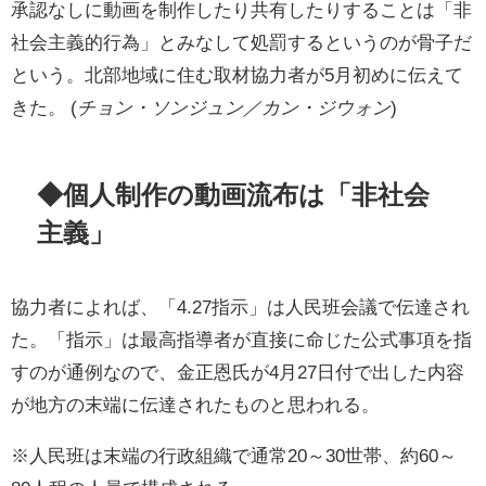
承認なしに動画を制作したり共有したりすることは「非
社会主義的行為」とみなして処罰するというのが骨子だ
という。北部地域に住む取材協力者が5月初めに伝えて
きた。 (
チョン・ソンジュン／カン・ジウォン
)
◆個人制作の動画流布は「非社会
主義」
協力者によれば、「4.27指示」は人民班会議で伝達され
た。「指示」は最高指導者が直接に命じた公式事項を指
すのが通例なので、金正恩氏が4月27日付で出した内容
が地方の末端に伝達されたものと思われる。
※人民班は末端の行政組織で通常20～30世帯、約60～