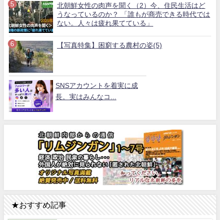
北朝鮮女性の肉声を聞く（2）今、住民生活はど
うなっているのか？ 「誰もが商売できる時代では
ない。人々は疲れ果てている」
【写真特集】困窮する農村の姿(5)
SNSアカウントを着実に成
長。実はみんなコ...
★おすすめ記事