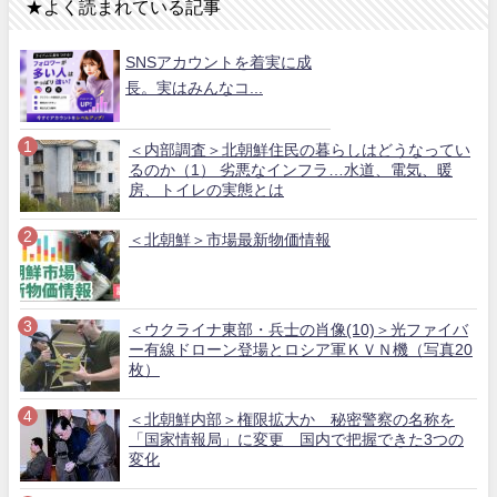
★よく読まれている記事
SNSアカウントを着実に成
長。実はみんなコ...
＜内部調査＞北朝鮮住民の暮らしはどうなってい
るのか（1） 劣悪なインフラ…水道、電気、暖
房、トイレの実態とは
＜北朝鮮＞市場最新物価情報
＜ウクライナ東部・兵士の肖像(10)＞光ファイバ
ー有線ドローン登場とロシア軍ＫＶＮ機（写真20
枚）
＜北朝鮮内部＞権限拡大か 秘密警察の名称を
「国家情報局」に変更 国内で把握できた3つの
変化