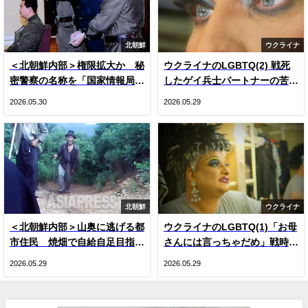
北朝鮮
ウクライナ
＜北朝鮮内部＞権限拡大か 秘
ウクライナのLGBTQ(2) 戦死
密警察の名称を「国家情報局」
したゲイ兵士パートナーの苦
に変更 国内で把握できた3つ
悩 戦時下のドラァグクイー
2026.05.30
2026.05.29
の変化
ン、ジーナの涙
北朝鮮
ウクライナ
＜北朝鮮内部＞山奥に逃げる都
ウクライナのLGBTQ(1)「お母
市住民 焼畑で自給自足目指す
さんには言っちゃだめ」戦時下
人が続出 現金収入減による生
のドラァグクイーン、ジーナ・
2026.05.29
2026.05.29
活苦で
スマイル