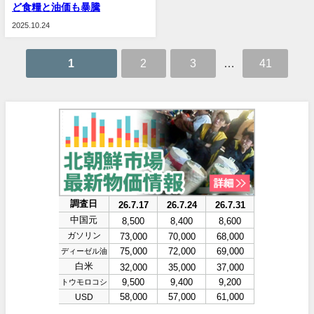
ど食糧と油価も暴騰
2025.10.24
1
2
3
…
41