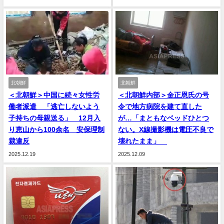
北朝鮮
北朝鮮
＜北朝鮮＞中国に続々女性労
＜北朝鮮内部＞金正恩氏の号
働者派遣 「逃亡しないよう
令で地方病院を建て直した
子持ちの母親送る」 12月入
が…「まともなベッドひとつ
り恵山から100余名 安保理制
ない。X線撮影機は電圧不良で
裁違反
壊れたまま」
2025.12.19
2025.12.09