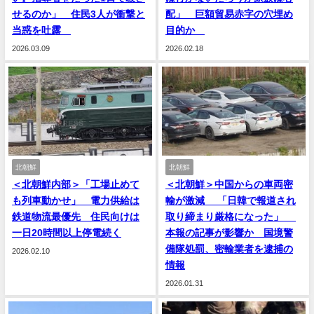
せるのか」 住民3人が衝撃と
配」 巨額貿易赤字の穴埋め
当惑を吐露
目的か
2026.03.09
2026.02.18
北朝鮮
北朝鮮
＜北朝鮮内部＞「工場止めて
＜北朝鮮＞中国からの車両密
も列車動かせ」 電力供給は
輸が激減 「日韓で報道され
鉄道物流最優先 住民向けは
取り締まり厳格になった」
一日20時間以上停電続く
本報の記事が影響か 国境警
備隊処罰、密輸業者を逮捕の
2026.02.10
情報
2026.01.31