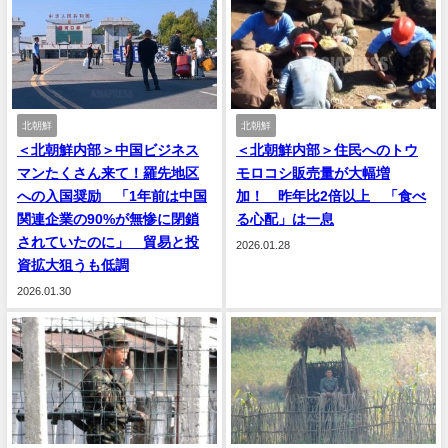
北朝鮮
北朝鮮
＜北朝鮮内部＞中国ビジネス
＜北朝鮮内部＞住民へのトウ
マンたくさん来て！羅先地区
モロコシ販売量が大幅増
への入国奨励 「1年前は中国
加！ 昨年比2倍以上 「食べ
関連企業の90%が無惨に閉鎖
る心配」は一息
されていたのに」 貿易と投
2026.01.28
資拡大狙うも低調
2026.01.30