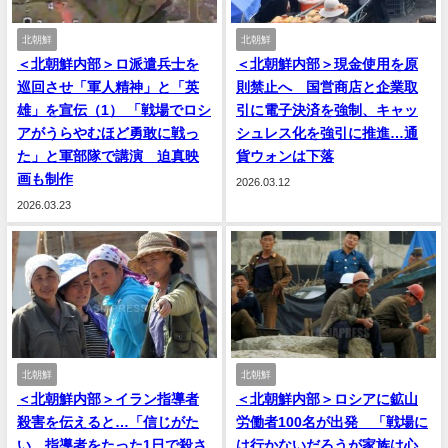
北朝鮮
北朝鮮
＜北朝鮮内部＞ロ派遣兵士を
＜北朝鮮内部＞現金使用を原
巡回させ「軍人精神」と「英
則禁止へ 国営商店と企業取
雄」を宣伝（1） 「戦場でロシ
引に電子決済を強制、キャッ
アがうらやむほど勇敢に戦っ
シュレス化を強引に推進…通
た」と軍部隊で講演 迫真映
貨ウォンは下落
画も制作
2026.03.12
2026.03.23
北朝鮮
北朝鮮
＜北朝鮮内部＞イラン指導者
＜北朝鮮内部＞ロシアに鉱山
殺害を伝えると…「信じがた
労働者100名が出発 「戦場に
い。指導者をたった1日で殺さ
は行かないだろうが家族は心