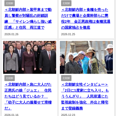
北朝鮮
北朝鮮
＜北朝鮮内部＞装甲車まで動
＜北朝鮮内部＞食糧を売った
員し警察が対騒乱の封鎖訓
だけで農場と企業幹部らに懲
練 「サイレン鳴らし強い威
役2年 金正恩政権は食糧流通
圧感」と住民 両江道で
の国家独占を徹底
2026.01.26
2026.01.25
北朝鮮
北朝鮮
＜北朝鮮内部＞急に大人びた
＜北朝鮮女性インタビュー＞
正恩氏の娘「ジュエ」 住民
「2日に1度家に立ち入り。も
たちはどう見ているか？
ううんざり」 人民班通じた
「幼子に大人の服着せて滑稽
監視統制を強化 外出と帰宅
だ」
まで登録義務
2026.01.16
2025.12.23