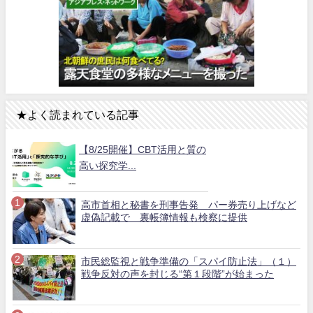
★よく読まれている記事
【8/25開催】CBT活用と質の
高い探究学...
高市首相と秘書を刑事告発 パー券売り上げなど
虚偽記載で 裏帳簿情報も検察に提供
市民総監視と戦争準備の「スパイ防止法」（１）
戦争反対の声を封じる“第１段階”が始まった