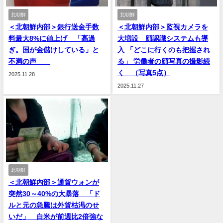
北朝鮮
北朝鮮
＜北朝鮮内部＞銀行送金手数
＜北朝鮮内部＞監視カメラを
料最大8%に値上げ 「高過
大増設 顔認識システムも導
ぎ。国が金儲けしている」と
入 「どこに行くのも把握され
不満の声
る」 労働者の顔写真の撮影続
く （写真5点）
2025.11.28
2025.11.27
北朝鮮
＜北朝鮮内部＞通貨ウォンが
突然30～40%の大暴落 「ド
ルと元の急騰は外貨枯渇のせ
いだ」 白米が前週比2倍強な