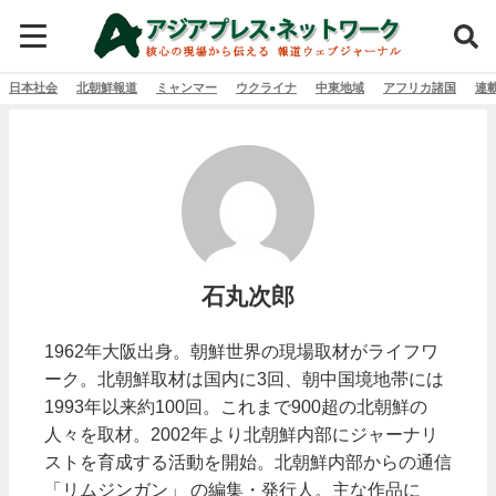
日本社会
北朝鮮報道
ミャンマー
ウクライナ
中東地域
アフリカ諸国
連
石丸次郎
1962年大阪出身。朝鮮世界の現場取材がライフワ
ーク。北朝鮮取材は国内に3回、朝中国境地帯には
1993年以来約100回。これまで900超の北朝鮮の
人々を取材。2002年より北朝鮮内部にジャーナリ
ストを育成する活動を開始。北朝鮮内部からの通信
「リムジンガン」 の編集・発行人。主な作品に