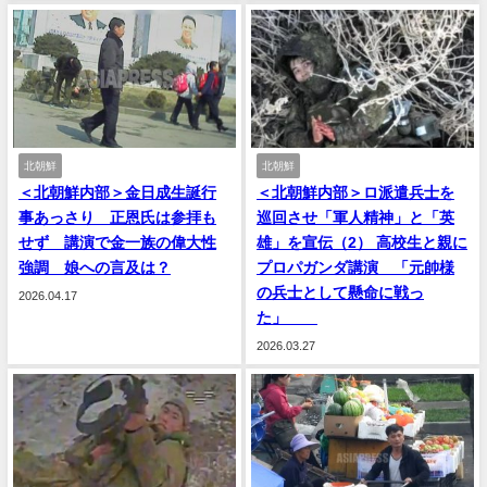
北朝鮮
北朝鮮
＜北朝鮮内部＞金日成生誕行
＜北朝鮮内部＞ロ派遣兵士を
事あっさり 正恩氏は参拝も
巡回させ「軍人精神」と「英
せず 講演で金一族の偉大性
雄」を宣伝（2） 高校生と親に
強調 娘への言及は？
プロパガンダ講演 「元帥様
の兵士として懸命に戦っ
2026.04.17
た」
2026.03.27