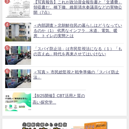
【写真報告】これが政治資金報告書と「文通費」
領収書だ。橋下徹、維新清水参議員などの実物公
開（7点）
＜内部調査＞北朝鮮住民の暮らしはどうなってい
るのか（1） 劣悪なインフラ…水道、電気、暖
房、トイレの実態とは
「スパイ防止法」は市民監視法になる（１）「も
の言えぬ」時代を再来させてはいけない
＜写真＞ 市民総監視と戦争準備の「スパイ防止
法」
【8/25開催】CBT活用と質の
高い探究学...