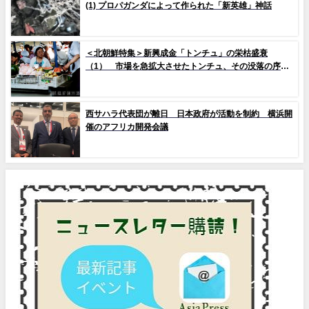
(1) プロパガンダによって作られた「新英雄」神話
＜北朝鮮特集＞新興成金「トンチュ」の栄枯盛衰
（1） 市場を急拡大させたトンチュ、その没落の序幕
とは
西サハラ代表団が離日 日本政府が活動を制約 横浜開
催のアフリカ開発会議