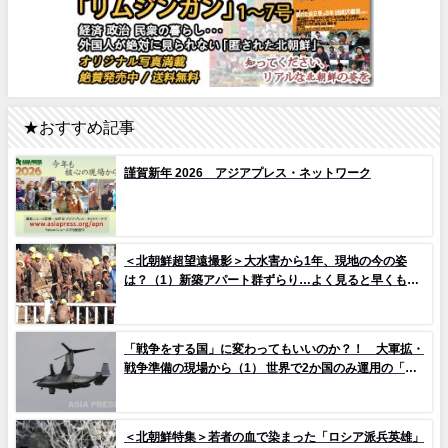
★おすすめ記事
謹賀新年 2026 アジアプレス・ネットワーク
＜北朝鮮超望遠撮影＞大水害から1年、現地の今の姿
は？（1）新築アパート群ずらり…よく見ると早くもタ
イルの剥落も 堤防工事に男女軍人が大量動員（写真
10枚）
「戦争をする国」に変わってもいいのか？！ 大軍拡・
戦争準備の現場から（1） 世界で2か国のみ運用の「欠
陥機」と、日米共同訓練「レゾリュート・ドラゴン
25」
＜北朝鮮特集＞若者の血で染まった「ロシア派兵英雄」