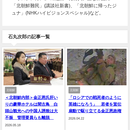
「北朝鮮難民」(講談社新書)、「北朝鮮に帰ったジ
ュナ」(NHKハイビジョンスペシャル)など。
石丸次郎の記事一覧
北朝鮮
北朝鮮
＜北朝鮮内部＞金正恩氏肝い
「ロシアでの戦死者のように
りの豪華ホテルは閑古鳥 白
英雄になろう」 若者を宣伝
頭山観光への中国人誘致は大
扇動で駆り立てる金正恩政権
不振 管理要員らも離脱
2026.04.22
2026.05.18