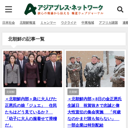
日本社会
北朝鮮報道
ミャンマー
ウクライナ
中東地域
アフリカ諸国
連
北朝鮮の記事一覧
北朝鮮
北朝鮮
＜北朝鮮内部＞急に大人びた
＜北朝鮮内部＞8日の金正恩氏
正恩氏の娘「ジュエ」 住民
生誕日 祝賀抜きで忠誠と偉
たちはどう見ているか？
大性宣伝の集会実施 「何歳
「幼子に大人の服着せて滑稽
なのかまだ誰も知らない」
だ」
一部企業は特別配給