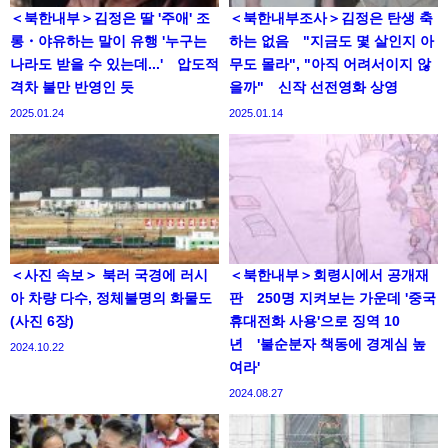
＜북한내부＞김정은 딸 '주애' 조
＜북한내부조사＞김정은 탄생 축
롱・야유하는 말이 유행 '누구는
하는 없음 "지금도 몇 살인지 아
나라도 받을 수 있는데...' 압도적
무도 몰라", "아직 어려서이지 않
격차 불만 반영인 듯
을까" 신작 선전영화 상영
2025.01.24
2025.01.14
＜사진 속보＞ 북러 국경에 러시
＜북한내부＞회령시에서 공개재
아 차량 다수, 정체불명의 화물도
판 250명 지켜보는 가운데 '중국
(사진 6장)
휴대전화 사용'으로 징역 10
년 '불순분자 책동에 경계심 높
2024.10.22
여라'
2024.08.27