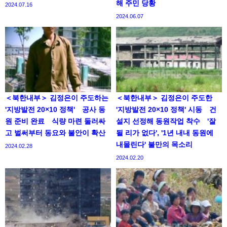
해 주민 당황
2024.07.16
2024.06.07
＜북한내부＞ 김정은이 주도하는
＜북한내부＞ 김정은이 주도한
'지방발전 20×10 정책' 공사 동
'지방발전 20×10 정책' 시동 건
원 준비 완료 식량 마련 둘러싸
설지 선정해 동원작업 착수 '잘
고 벌써부터 동요와 불안이 확산
될 리가 없다', '1년 내내 동원에
내몰린다' 불만의 목소리
2024.02.28
2024.02.20