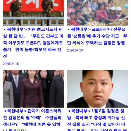
＜북한내부＞이란 최고지도자 피
＜북한내부＞프로파간다 전문요
살 한 달 반... "주민도 간부도 아
원 ‘선동원’에 추가 수당 지급 주
직 아무것도 모른다", 당원에게도
민 세뇌에 주력하는 김정은 정권
숨겨 반미 동맹·핵보유 적극 선
2026.02.13
전
2026.04.15
＜북한내부＞갑자기 어른스러워
＜북한내부＞1월 8일 김정은 생
진 김정은의 딸 '주애' 주민들의
일 축하 빼고 충성과 위대성 선
생각은? "애한테 어른 옷 입히
전 집회 실시 “아직 몇 살인지 아