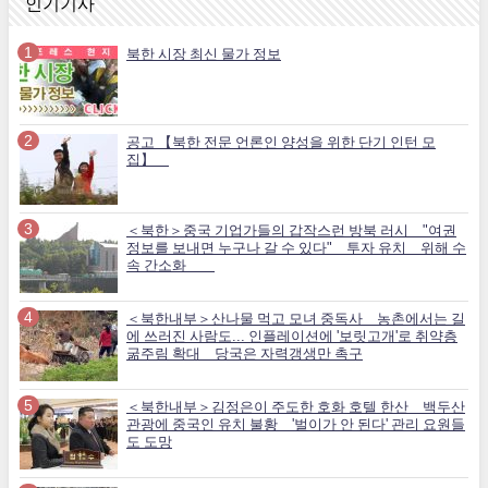
인기기사
북한 시장 최신 물가 정보
공고 【북한 전문 언론인 양성을 위한 단기 인턴 모
집】
＜북한＞중국 기업가들의 갑작스런 방북 러시 "여권
정보를 보내면 누구나 갈 수 있다" 투자 유치 위해 수
속 간소화
＜북한내부＞산나물 먹고 모녀 중독사 농촌에서는 길
에 쓰러진 사람도... 인플레이션에 '보릿고개'로 취약층
굶주림 확대 당국은 자력갱생만 촉구
＜북한내부＞김정은이 주도한 호화 호텔 한산 백두산
관광에 중국인 유치 불황 '벌이가 안 된다' 관리 요원들
도 도망