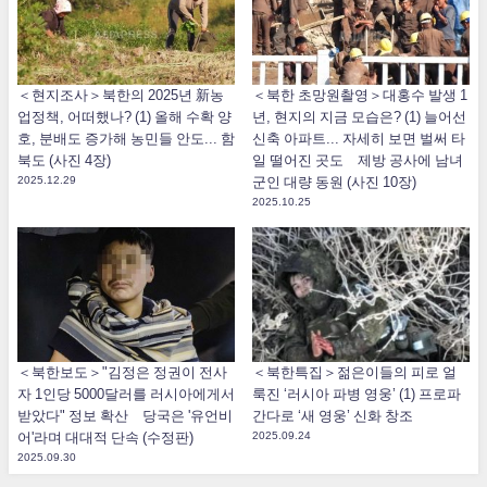
＜현지조사＞북한의 2025년 新농
＜북한 초망원촬영＞대홍수 발생 1
업정책, 어떠했나? (1) 올해 수확 양
년, 현지의 지금 모습은? (1) 늘어선
호, 분배도 증가해 농민들 안도... 함
신축 아파트... 자세히 보면 벌써 타
북도 (사진 4장)
일 떨어진 곳도 제방 공사에 남녀
2025.12.29
군인 대량 동원 (사진 10장)
2025.10.25
＜북한보도＞"김정은 정권이 전사
＜북한특집＞젊은이들의 피로 얼
자 1인당 5000달러를 러시아에게서
룩진 ‘러시아 파병 영웅’ (1) 프로파
받았다" 정보 확산 당국은 '유언비
간다로 ‘새 영웅’ 신화 창조
어'라며 대대적 단속 (수정판)
2025.09.24
2025.09.30