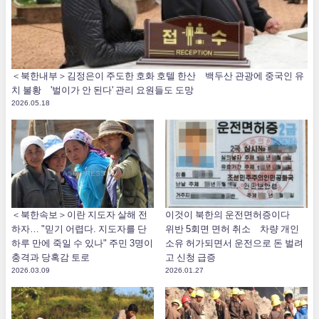
＜북한내부＞김정은이 주도한 호화 호텔 한산 백두산 관광에 중국인 유
치 불황 '벌이가 안 된다' 관리 요원들도 도망
2026.05.18
＜북한속보＞이란 지도자 살해 전
이것이 북한의 운전면허증이다
하자… "믿기 어렵다. 지도자를 단
위반 5회면 면허 취소 차량 개인
하루 만에 죽일 수 있나" 주민 3명이
소유 허가되면서 운전으로 돈 벌려
충격과 당혹감 토로
고 신청 급증
2026.03.09
2026.01.27