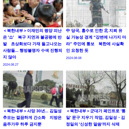
＜북한내부＞이재민의 평양 피난
中 당국, 홍수로 인한 北 지뢰 유
은 '쇼' 복구 지연과 불공평에 반
실 가능성 경계 “강변에 나가지 마
발 초상화보다 가재 들고나오는
라” 주민에 통보 북한에 사실확
사람들... 행방불명자 수색 진행되
인 요청한 듯
지 않아
2024.08.08
2024.08.27
＜북한내부＞사망 30년... 김일성
＜북한내부＞군대가 페인트로 '통
추모는 깔끔하게 간소화 지방은
일' 문구 지우기 작업, 김일성・김
음주가무 하루 금지뿐
정일의 '신성한 말씀'까지 삭제