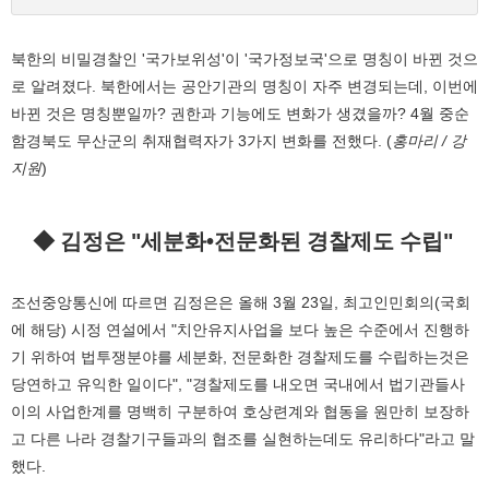
북한의 비밀경찰인 '국가보위성'이 '국가정보국'으로 명칭이 바뀐 것으
로 알려졌다. 북한에서는 공안기관의 명칭이 자주 변경되는데, 이번에
바뀐 것은 명칭뿐일까? 권한과 기능에도 변화가 생겼을까? 4월 중순
함경북도 무산군의 취재협력자가 3가지 변화를 전했다. (
홍마리 / 강
지원
)
◆ 김정은 "세분화•전문화된 경찰제도 수립"
조선중앙통신에 따르면 김정은은 올해 3월 23일, 최고인민회의(국회
에 해당) 시정 연설에서 "치안유지사업을 보다 높은 수준에서 진행하
기 위하여 법투쟁분야를 세분화, 전문화한 경찰제도를 수립하는것은
당연하고 유익한 일이다", "경찰제도를 내오면 국내에서 법기관들사
이의 사업한계를 명백히 구분하여 호상련계와 협동을 원만히 보장하
고 다른 나라 경찰기구들과의 협조를 실현하는데도 유리하다"라고 말
했다.