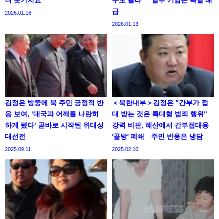
니 웃기지요"
무도 몰라” 일부 기업은 특별 배
급
2026.01.16
2026.01.13
김정은 방중에 북 주민 긍정적 반
＜북한내부＞김정은 "간부가 접
응 보여, ‘대국과 어깨를 나란히
대 받는 것은 특대형 범죄 행위"
하게 됐다’ 곧바로 시작된 위대성
강력 비판, 혜산에서 간부접대용
대선전
'골방' 폐쇄 주민 반응은 냉담
2025.09.11
2025.02.10