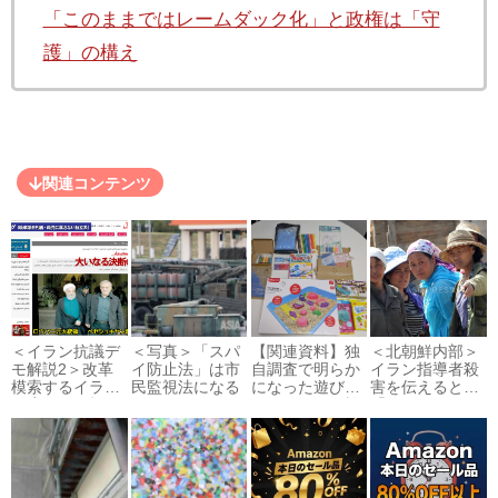
「このままではレームダック化」と政権は「守
護」の構え
関連コンテンツ
＜イラン抗議デ
＜写真＞「スパ
【関連資料】独
＜北朝鮮内部＞
モ解説2＞改革
イ防止法」は市
自調査で明らか
イラン指導者殺
模索するイラン
民監視法になる
になった遊び砂
害を伝えると…
政府と国民投票
のアスベスト検
「信じがたい。
という可能性
出状況や含有率
指導者をたった
など
1日で殺さ...