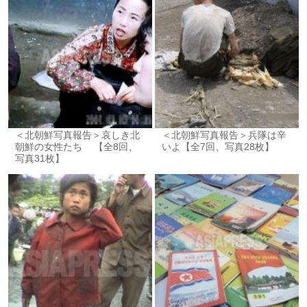
＜北朝鮮写真報告＞哀しき北
＜北朝鮮写真報告＞兵隊は辛
朝鮮の女性たち 【全8回、
いよ【全7回、写真28枚】
写真31枚】