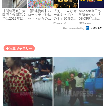
【関連写真】大
【関連資料】ハ
「え、こんなセ
Amazon今日も
阪府立金岡高校
ローキティ砂絵
ールやってた
見逃せない！8
では2016年にも
セットからのア
の？」80％OFF
0%OFF以上が
校舎内に吹き付
スベスト検出を
以上が続々登
続々登場
PR(Amazon)
PR(Amazon)
けアスベストが
示す証拠の顕微
場！Amazonの
Recommended by
散乱し...
鏡写真や再...
本気が...
写真ギャラリー