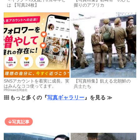
は 【写真24枚】
握りのアフリカ
SNSアカウントを着実に成長。実
【写真特集】飢える北朝鮮の
はみんなココ使ってます。
兵士たち
PRDreaw合同会社
もっと多くの『
写真ギャラリー
』を見る ≫
写真記事