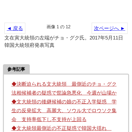
画像 1 の 12
◄ 戻る
次ページへ ►
文在寅大統領の左端がチョ・グク氏。2017年5月11日
韓国大統領府発表写真
参考記事
◆決断迫られる文大統領 最側近のチョ・グク
法相候補者の疑惑で世論急悪化 今週が山場か
◆文大統領の後継候補の娘の不正入学疑惑 学
生の反発拡大 高麗大、ソウル大でロウソク集
会 支持率低下し不支持が上回る
◆文大統領最側近の不正疑惑で韓国大揺れ