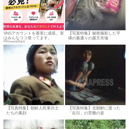
SNSアカウントを着実に成長。実
【写真特集】秘密撮影した平
はみんなココ使ってます。
壌の裏通りの露天市場
PRDreaw合同会社
【写真特集】朝鮮人民軍兵士
【写真特集】北朝鮮に渡った
たちの素顔
「在日」の苦難の姿