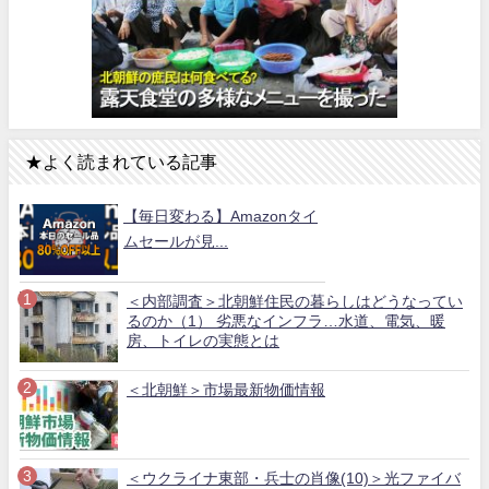
★よく読まれている記事
【毎日変わる】Amazonタイ
ムセールが見...
＜内部調査＞北朝鮮住民の暮らしはどうなってい
るのか（1） 劣悪なインフラ…水道、電気、暖
房、トイレの実態とは
＜北朝鮮＞市場最新物価情報
＜ウクライナ東部・兵士の肖像(10)＞光ファイバ