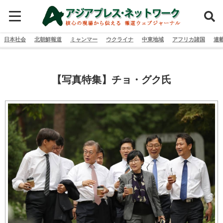
日本社会
北朝鮮報道
ミャンマー
ウクライナ
中東地域
アフリカ諸国
連
【写真特集】チョ・グク氏