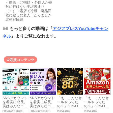
＜動画・北朝鮮＞ 外国人が絶
対に行けない平壌裏通り
（１） 露店で冷麺、廃品回
収に勤しむ老人…たくましき
北朝鮮民衆
もっと多くの動画は『
アジアプレスYouTubeチャン
ネル
』よりご覧になれます。
応援コンテンツ
SNSアカウント
SNSアカウント
「え、こんなセ
「え、こんなセ
を着実に成長。
を着実に成長。
ールやってた
ールやってた
実はみんなココ
実はみんなココ
の？」80％OFF
の？」80％OFF
使ってます。
使ってます。
以上が続々登
以上が続々登
PR(Dreaw合同会社)
PR(Dreaw合同会社)
PR(Amazon)
PR(Amazon)