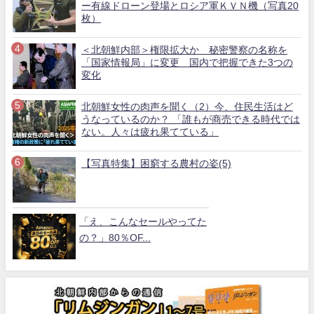
ー有線ドローン登場とロシア軍ＫＶＮ機（写真20
枚）
＜北朝鮮内部＞権限拡大か 秘密警察の名称を
「国家情報局」に変更 国内で把握できた3つの
変化
北朝鮮女性の肉声を聞く（2）今、住民生活はど
うなっているのか？ 「誰もが商売できる時代では
ない。人々は疲れ果てている」
【写真特集】困窮する農村の姿(5)
「え、こんなセールやってた
の？」80％OF...