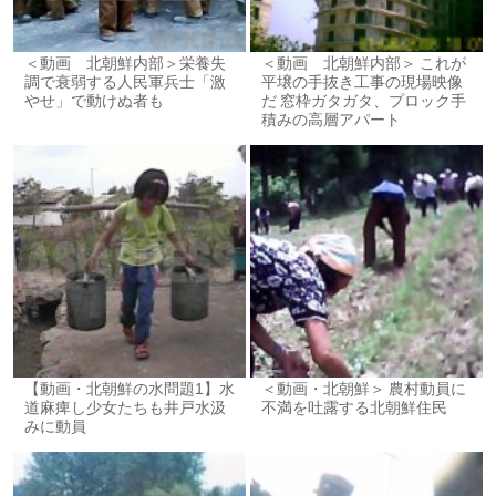
＜動画 北朝鮮内部＞栄養失
＜動画 北朝鮮内部＞ これが
調で衰弱する人民軍兵士「激
平壌の手抜き工事の現場映像
やせ」で動けぬ者も
だ 窓枠ガタガタ、プロック手
積みの高層アパート
【動画・北朝鮮の水問題1】水
＜動画・北朝鮮＞ 農村動員に
道麻痺し少女たちも井戸水汲
不満を吐露する北朝鮮住民
みに動員