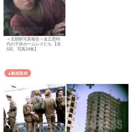
＜北朝鮮写真報告＞金正恩時
代の子供ホームレスたち 【全
5回、写真24枚】
動画取材