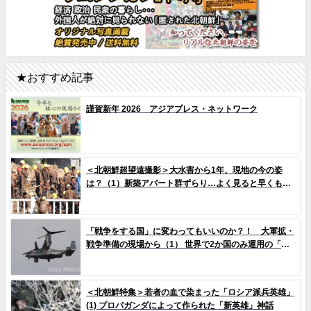
★おすすめ記事
謹賀新年 2026 アジアプレス・ネットワーク
＜北朝鮮超望遠撮影＞大水害から1年、現地の今の姿
は？（1）新築アパート群ずらり…よく見ると早くもタ
イルの剥落も 堤防工事に男女軍人が大量動員（写真
10枚）
「戦争をする国」に変わってもいいのか？！ 大軍拡・
戦争準備の現場から（1） 世界で2か国のみ運用の「欠
陥機」と、日米共同訓練「レゾリュート・ドラゴン
25」
＜北朝鮮特集＞若者の血で染まった「ロシア派兵英雄」
(1) プロパガンダによって作られた「新英雄」神話