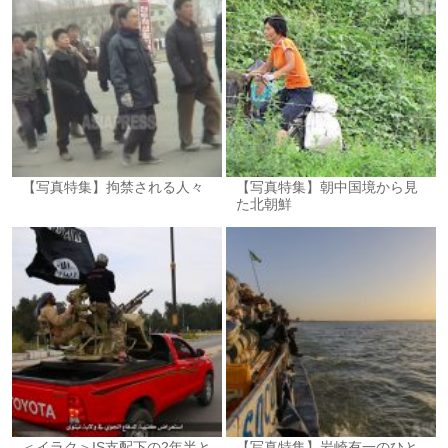
【写真特集】拘禁される人々
【写真特集】朝中国境から見
た北朝鮮
＜イラク＞IS支配下の2年半と
【写真特集】岩崎有一のひと