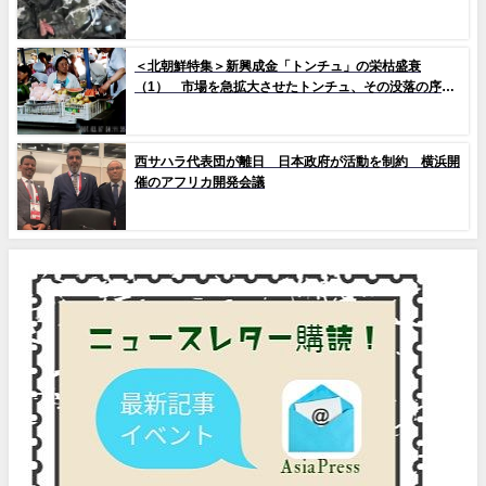
＜北朝鮮特集＞新興成金「トンチュ」の栄枯盛衰
（1） 市場を急拡大させたトンチュ、その没落の序幕
とは
西サハラ代表団が離日 日本政府が活動を制約 横浜開
催のアフリカ開発会議