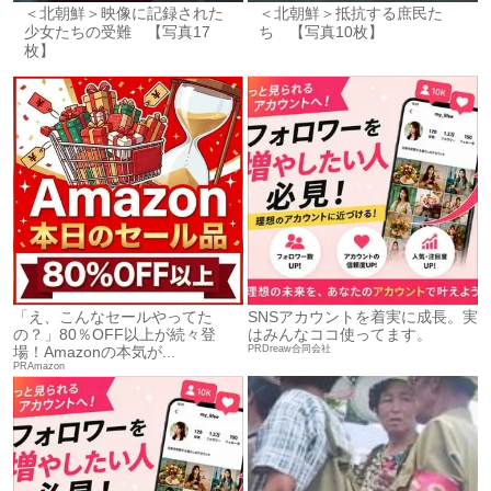
＜北朝鮮＞映像に記録された
＜北朝鮮＞抵抗する庶民た
少女たちの受難 【写真17
ち 【写真10枚】
枚】
「え、こんなセールやってた
SNSアカウントを着実に成長。実
の？」80％OFF以上が続々登
はみんなココ使ってます。
PRDreaw合同会社
場！Amazonの本気が...
PRAmazon