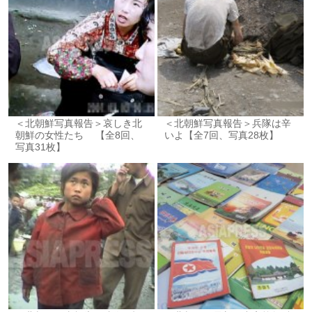
＜北朝鮮写真報告＞哀しき北
＜北朝鮮写真報告＞兵隊は辛
朝鮮の女性たち 【全8回、
いよ【全7回、写真28枚】
写真31枚】