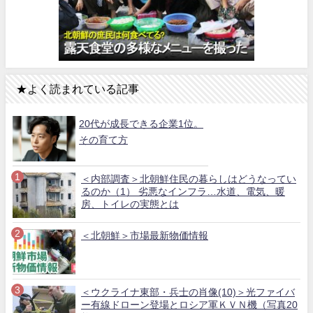
★よく読まれている記事
20代が成長できる企業1位。
その育て方
＜内部調査＞北朝鮮住民の暮らしはどうなってい
るのか（1） 劣悪なインフラ…水道、電気、暖
房、トイレの実態とは
＜北朝鮮＞市場最新物価情報
＜ウクライナ東部・兵士の肖像(10)＞光ファイバ
ー有線ドローン登場とロシア軍ＫＶＮ機（写真20