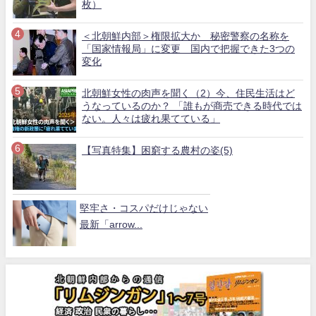
枚）
＜北朝鮮内部＞権限拡大か 秘密警察の名称を
「国家情報局」に変更 国内で把握できた3つの
変化
北朝鮮女性の肉声を聞く（2）今、住民生活はど
うなっているのか？ 「誰もが商売できる時代では
ない。人々は疲れ果てている」
【写真特集】困窮する農村の姿(5)
堅牢さ・コスパだけじゃない
最新「arrow...