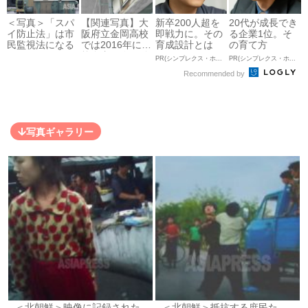
＜写真＞「スパ
【関連写真】大
新卒200人超を
20代が成長でき
イ防止法」は市
阪府立金岡高校
即戦力に。その
る企業1位。そ
民監視法になる
では2016年にも
育成設計とは
の育て方
校舎内に吹き付
PR(シンプレクス・ホールディングス)
PR(シンプレクス・ホールディングス)
けアスベストが
Recommended by
散乱し...
写真ギャラリー
＜北朝鮮＞映像に記録された
＜北朝鮮＞抵抗する庶民た