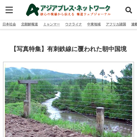
日本社会
北朝鮮報道
ミャンマー
ウクライナ
中東地域
アフリカ諸国
連
【写真特集】有刺鉄線に覆われた朝中国境