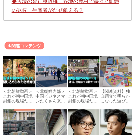
◆苦境の金正恩政権 各地の農村で続々と飢餓
の兆候 生産者がなぜ飢える？
関連コンテンツ
＜北朝鮮動画＞
＜北朝鮮内部＞
＜北朝鮮動画＞
【関連資料】独
これが朝中国境
中国ビジネスマ
これが朝中国境
自調査で明らか
封鎖の現場だ
ンたくさん来
封鎖の現場だ
になった遊び砂
（２） 巨大な檻
て！羅先地区へ
（１） 洗濯、沐
のアスベスト検
の中に閉じ込め
の入国奨励
浴、密輸まで可
出状況や含有率
られた住民...
「1年前は中国...
能だった川...
など