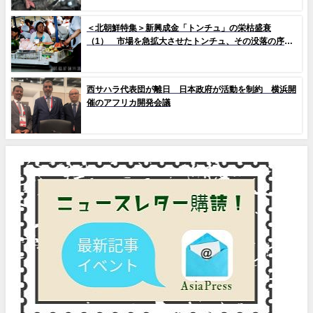
＜北朝鮮特集＞新興成金「トンチュ」の栄枯盛衰
（1） 市場を急拡大させたトンチュ、その没落の序幕
とは
西サハラ代表団が離日 日本政府が活動を制約 横浜開
催のアフリカ開発会議