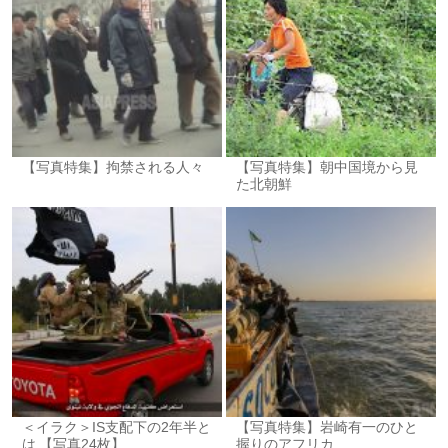
【写真特集】拘禁される人々
【写真特集】朝中国境から見
た北朝鮮
＜イラク＞IS支配下の2年半と
【写真特集】岩崎有一のひと
は 【写真24枚】
握りのアフリカ