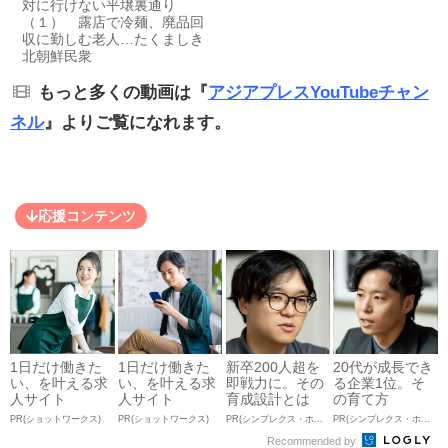
対に行けない平壌裏通り
（１） 露店で冷麺、廃品回
収に勤しむ老人…たくましき
北朝鮮民衆
もっと多くの動画は『
アジアプレスYouTubeチャン
ネル
』よりご覧になれます。
応援コンテンツ
1日だけ働きた
1日だけ働きた
新卒200人超を
20代が成長でき
い、を叶える求
い、を叶える求
即戦力に。その
る企業1位。そ
人サイト
人サイト
育成設計とは
の育て方
PR(ショットワークス)
PR(ショットワークス)
PR(シンプレクス・ホールディングス)
PR(シンプレクス・ホールディングス)
Recommended by