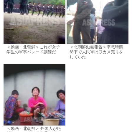
＜動画・北朝鮮＞これが女子
＜北朝鮮動画報告＞準戦時態
学生の軍事パレード訓練だ
勢下で人民軍はワカメ売りを
していた
＜動画・北朝鮮＞ 外国人が絶