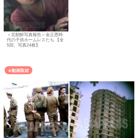
＜北朝鮮写真報告＞金正恩時
代の子供ホームレスたち 【全
5回、写真24枚】
動画取材