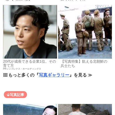
20代が成長できる企業1位。その
【写真特集】飢える北朝鮮の
育て方
兵士たち
PRシンプレクス・ホールディングス
もっと多くの『
写真ギャラリー
』を見る ≫
写真記事