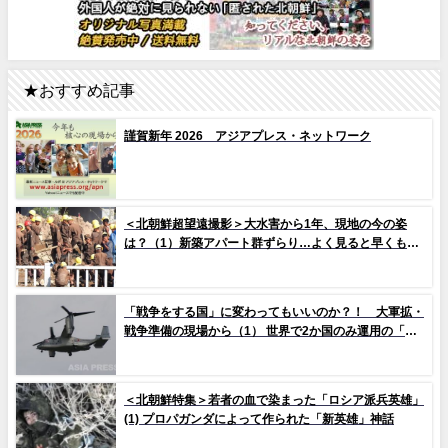
★おすすめ記事
謹賀新年 2026 アジアプレス・ネットワーク
＜北朝鮮超望遠撮影＞大水害から1年、現地の今の姿
は？（1）新築アパート群ずらり…よく見ると早くもタ
イルの剥落も 堤防工事に男女軍人が大量動員（写真
10枚）
「戦争をする国」に変わってもいいのか？！ 大軍拡・
戦争準備の現場から（1） 世界で2か国のみ運用の「欠
陥機」と、日米共同訓練「レゾリュート・ドラゴン
25」
＜北朝鮮特集＞若者の血で染まった「ロシア派兵英雄」
(1) プロパガンダによって作られた「新英雄」神話