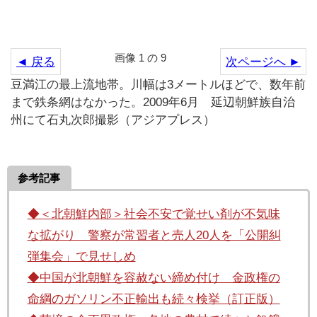
画像 1 の 9
◄ 戻る
次ページへ ►
豆満江の最上流地帯。川幅は3メートルほどで、数年前
まで鉄条網はなかった。2009年6月 延辺朝鮮族自治
州にて石丸次郎撮影（アジアプレス）
参考記事
◆＜北朝鮮内部＞社会不安で覚せい剤が不気味
な拡がり 警察が常習者と売人20人を「公開糾
弾集会」で見せしめ
◆中国が北朝鮮を容赦ない締め付け 金政権の
命綱のガソリン不正輸出も続々検挙（訂正版）