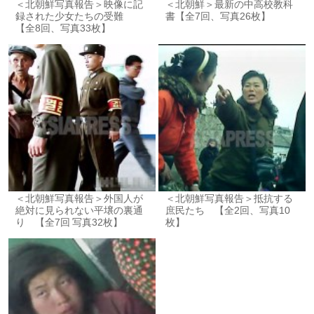
＜北朝鮮写真報告＞映像に記
＜北朝鮮＞最新の中高校教科
録された少女たちの受難
書【全7回、写真26枚】
【全8回、写真33枚】
＜北朝鮮写真報告＞外国人が
＜北朝鮮写真報告＞抵抗する
絶対に見られない平壌の裏通
庶民たち 【全2回、写真10
り 【全7回 写真32枚】
枚】