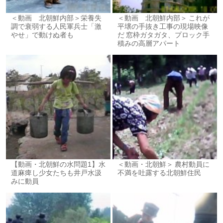
＜動画 北朝鮮内部＞栄養失
＜動画 北朝鮮内部＞ これが
調で衰弱する人民軍兵士「激
平壌の手抜き工事の現場映像
やせ」で動けぬ者も
だ 窓枠ガタガタ、プロック手
積みの高層アパート
【動画・北朝鮮の水問題1】水
＜動画・北朝鮮＞ 農村動員に
道麻痺し少女たちも井戸水汲
不満を吐露する北朝鮮住民
みに動員