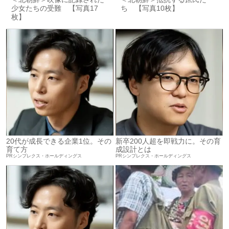
少女たちの受難 【写真17
ち 【写真10枚】
枚】
20代が成長できる企業1位。その
新卒200人超を即戦力に。その育
育て方
成設計とは
PRシンプレクス・ホールディングス
PRシンプレクス・ホールディングス