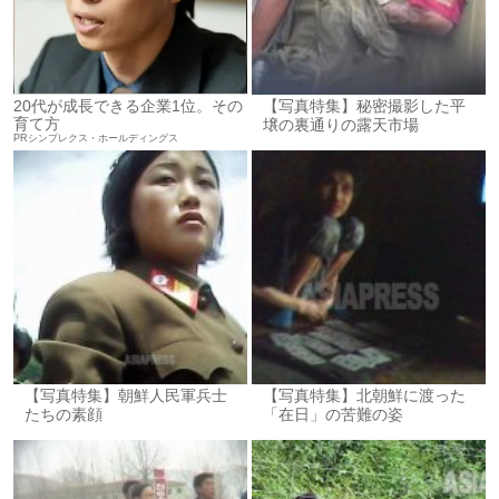
20代が成長できる企業1位。その
【写真特集】秘密撮影した平
育て方
壌の裏通りの露天市場
PRシンプレクス・ホールディングス
【写真特集】朝鮮人民軍兵士
【写真特集】北朝鮮に渡った
たちの素顔
「在日」の苦難の姿