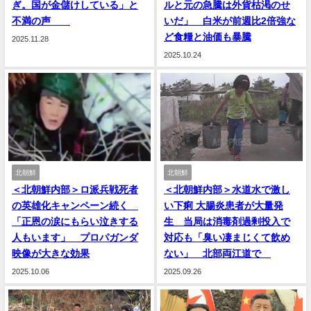
ぎ。国が金儲けしている」と
ルと元の急騰は外貨枯渇のせ
不満の声
いだ」 白米が前週比2倍強な
ど食糧と油価も暴騰
2025.11.28
2025.10.24
北朝鮮
北朝鮮
＜北朝鮮内部＞ロ派兵戦死者
＜北朝鮮内部＞水道水で激し
の英雄化キャンペーン続く
い下痢 大腸炎患者が大量発
「正恩の涙にもらい泣きする
生 当局は消毒剤過剰投入で
人もいます」 プロパガンダ
対応も「臭い凄まじくて飲め
映像が大きな効果
ない」 北部両江道で
2025.10.06
2025.09.26