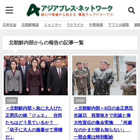
日本社会
北朝鮮報道
ミャンマー
ウクライナ
中東地域
アフリカ諸国
連
北朝鮮内部からの報告の記事一覧
北朝鮮
北朝鮮
＜北朝鮮内部＞急に大人びた
＜北朝鮮内部＞8日の金正恩氏
正恩氏の娘「ジュエ」 住民
生誕日 祝賀抜きで忠誠と偉
たちはどう見ているか？
大性宣伝の集会実施 「何歳
「幼子に大人の服着せて滑稽
なのかまだ誰も知らない」
だ」
一部企業は特別配給