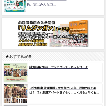
長。実はみんなコ...
★おすすめ記事
謹賀新年 2026 アジアプレス・ネットワーク
＜北朝鮮超望遠撮影＞大水害から1年、現地の今の姿
は？（1）新築アパート群ずらり…よく見ると早くもタ
イルの剥落も 堤防工事に男女軍人が大量動員（写真
10枚）