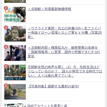
＜北朝鮮＞市場最新物価情報
＜ウクライナ東部・兵士の肖像(10)＞光ファイバ
ー有線ドローン登場とロシア軍ＫＶＮ機（写真20
枚）
＜北朝鮮内部＞権限拡大か 秘密警察の名称を
「国家情報局」に変更 国内で把握できた3つの
変化
北朝鮮女性の肉声を聞く（2）今、住民生活はど
うなっているのか？ 「誰もが商売できる時代では
ない。人々は疲れ果てている」
【写真特集】困窮する農村の姿(5)
SNSアカウントを着実に成