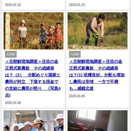
2026.01.16
2026.01.14
北朝鮮
北朝鮮
＜北朝鮮現地調査＞注目の金
＜北朝鮮現地調査＞注目の金
正恩式新農政 その成績表
正恩式新農政 その成績表
は？（2） 分配めぐり国家と
は？(1) 収穫良好、分配も増加
農民が対立 下落する現金で
し農民は安堵 一方で不満
の支給に農民が怒り （写真4
も…咸鏡北道
点)
2026.01.06
2026.01.08