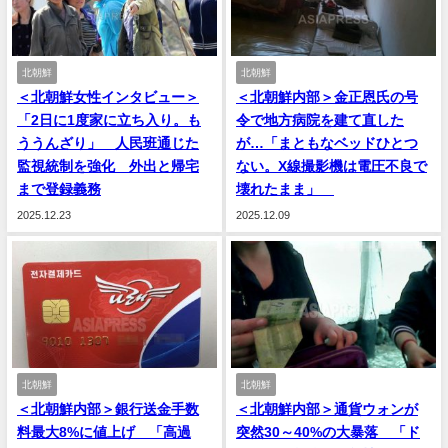
北朝鮮
北朝鮮
＜北朝鮮女性インタビュー＞
＜北朝鮮内部＞金正恩氏の号
「2日に1度家に立ち入り。も
令で地方病院を建て直した
ううんざり」 人民班通じた
が…「まともなベッドひとつ
監視統制を強化 外出と帰宅
ない。X線撮影機は電圧不良で
まで登録義務
壊れたまま」
2025.12.23
2025.12.09
北朝鮮
北朝鮮
＜北朝鮮内部＞銀行送金手数
＜北朝鮮内部＞通貨ウォンが
料最大8%に値上げ 「高過
突然30～40%の大暴落 「ド