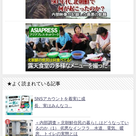
★よく読まれている記事
SNSアカウントを着実に成
長。実はみんなコ...
＜内部調査＞北朝鮮住民の暮らしはどうなってい
るのか（1） 劣悪なインフラ…水道、電気、暖
房、トイレの実態とは