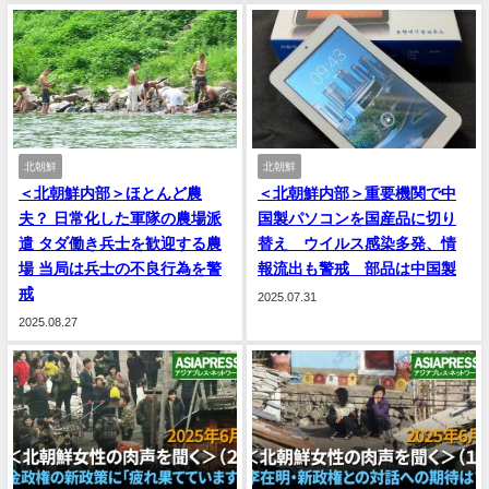
北朝鮮
北朝鮮
＜北朝鮮内部＞ほとんど農
＜北朝鮮内部＞重要機関で中
夫？ 日常化した軍隊の農場派
国製パソコンを国産品に切り
遣 タダ働き兵士を歓迎する農
替え ウイルス感染多発、情
場 当局は兵士の不良行為を警
報流出も警戒 部品は中国製
戒
2025.07.31
2025.08.27