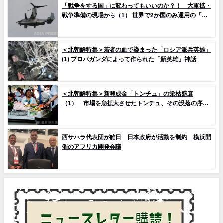
「戦争をする国」に変わってもいいのか？！ 大軍拡・
戦争準備の現場から（1） 世界で2か国のみ運用の「欠
陥機」と、日米共同訓練「レゾリュート・ドラゴン
25」
＜北朝鮮特集＞若者の血で染まった「ロシア派兵英雄」
(1) プロパガンダによって作られた「新英雄」神話
＜北朝鮮特集＞新興成金「トンチュ」の栄枯盛衰
（1） 市場を急拡大させたトンチュ、その没落の序幕
とは
西サハラ代表団が離日 日本政府が活動を制約 横浜開
催のアフリカ開発会議