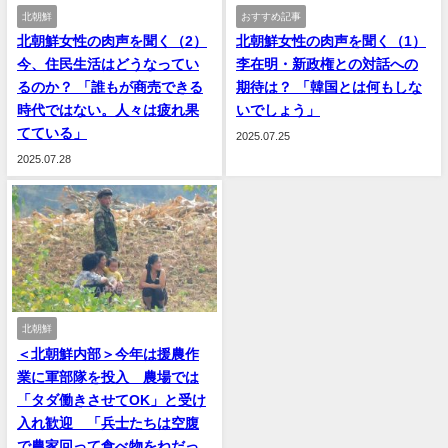
北朝鮮
おすすめ記事
北朝鮮女性の肉声を聞く（2）
北朝鮮女性の肉声を聞く（1）
今、住民生活はどうなってい
李在明・新政権との対話への
るのか？ 「誰もが商売できる
期待は？ 「韓国とは何もしな
時代ではない。人々は疲れ果
いでしょう」
てている」
2025.07.25
2025.07.28
北朝鮮
＜北朝鮮内部＞今年は援農作
業に軍部隊を投入 農場では
「タダ働きさせてOK」と受け
入れ歓迎 「兵士たちは空腹
で農家回って食べ物をねだっ