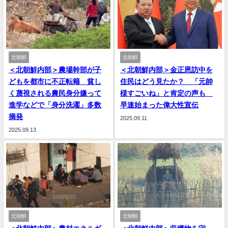
北朝鮮
北朝鮮
＜北朝鮮内部＞農場幹部が子
＜北朝鮮内部＞金正恩訪中を
どもを都市に不正転籍 貧し
住民はどう見たか？ 「元帥
く蔑視される農民身分嫌って
様すごいね」と肯定の声も
進学などで「身分洗濯」多数
早速始まった偉大性宣伝
摘発
2025.09.11
2025.09.13
北朝鮮
北朝鮮