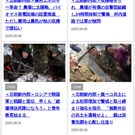
＜北朝鮮内部＞農村エネルギ
＜北朝鮮内部＞収穫物を守
ー革命？ 農場に太陽熱、バイ
れ 農場が有償の自警団組織
オマス発電設備の設置推進
し24時間体制で警備 村内道
ただし費用は農民が秋の収穫
路では軍が検問
で後払い
2025.09.05
2025.09.08
北朝鮮
北朝鮮
＜北朝鮮内部＞ロシアで韓国
＜北朝鮮内部＞腹ペコ兵士に
軍と戦闘と宣伝 早くも「総
よる犯罪増加で警戒と取り締
爆弾決死隊になろう」と青年
まり強化を指示 「無断外出
教育始まる
の兵士を通報せよ」 親は栄
養失調を心配し仕送り
2025.08.31
2025.08.28