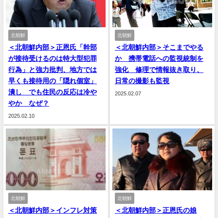
北朝鮮
北朝鮮
＜北朝鮮内部＞正恩氏「幹部
＜北朝鮮内部＞そこまでやる
が接待受けるのは特大型犯罪
か 携帯電話への監視統制を
行為」と強力批判、地方では
強化 修理で情報抜き取り、
早くも接待用の「隠れ個室」
日常の撮影も監視
潰し でも住民の反応は冷や
2025.02.07
やか なぜ？
2025.02.10
北朝鮮
北朝鮮
＜北朝鮮内部＞インフレ対策
＜北朝鮮内部＞正恩氏の娘