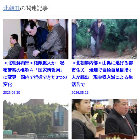
北朝鮮
の関連記事
＜北朝鮮内部＞権限拡大か 秘
＜北朝鮮内部＞山奥に逃げる都
密警察の名称を「国家情報局」
市住民 焼畑で自給自足目指す
に変更 国内で把握できた3つの
人が続出 現金収入減による生
変化
活苦で
2026.05.30
2026.05.29