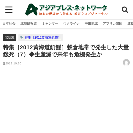
日本社会
北朝鮮報道
ミャンマー
ウクライナ
中東地域
アフリカ諸国
連
北朝鮮
特集［2012黄海道飢饉］
特集［2012黄海道飢饉］穀倉地帯で発生した大量
餓死（7）◆生産減で来年も危機発生か
2012.10.20