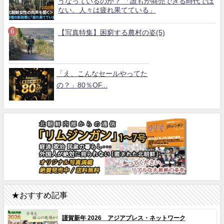
うなっているのか？ 「誰もが商売できる時代では
ない。人々は疲れ果てている」
【写真特集】困窮する農村の姿(5)
「え、こんなセールやってた
の？」80％OF...
★おすすめ記事
謹賀新年 2026 アジアプレス・ネットワーク