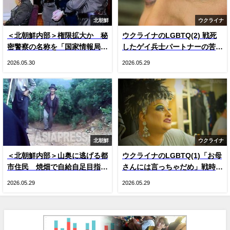
北朝鮮
ウクライナ
＜北朝鮮内部＞権限拡大か 秘
ウクライナのLGBTQ(2) 戦死
密警察の名称を「国家情報局」
したゲイ兵士パートナーの苦
に変更 国内で把握できた3つ
悩 戦時下のドラァグクイー
2026.05.30
2026.05.29
の変化
ン、ジーナの涙
北朝鮮
ウクライナ
＜北朝鮮内部＞山奥に逃げる都
ウクライナのLGBTQ(1)「お母
市住民 焼畑で自給自足目指す
さんには言っちゃだめ」戦時下
人が続出 現金収入減による生
のドラァグクイーン、ジーナ・
2026.05.29
2026.05.29
活苦で
スマイル