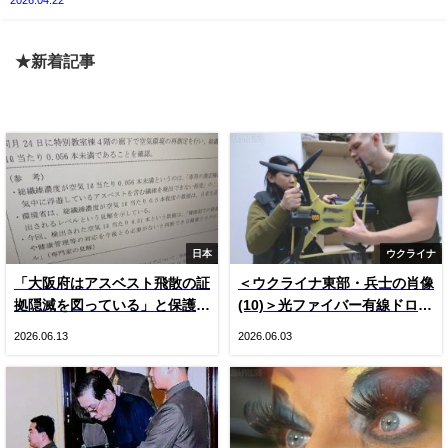
★新着記事
日本
ウクライナ
「大阪府はアスベスト飛散の証
＜ウクライナ東部・兵士の肖像
拠隠滅を図っている」と保護者
(10)＞光ファイバー有線ドロー
悲鳴 国や専門家の見解をでっ
ン登場とロシア軍ＫＶＮ機（写
2026.06.13
2026.06.03
ち上げ“虚偽”説明 国は府の主
真20枚）
張否定