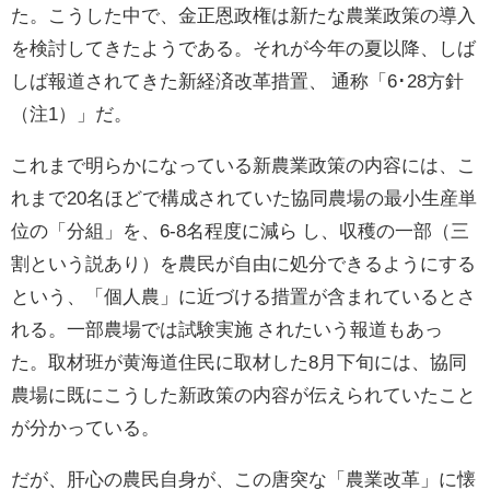
た。こうした中で、金正恩政権は新たな農業政策の導入
を検討してきたようである。それが今年の夏以降、しば
しば報道されてきた新経済改革措置、 通称「6･28方針
（注1）」だ。
これまで明らかになっている新農業政策の内容には、こ
れまで20名ほどで構成されていた協同農場の最小生産単
位の「分組」を、6-8名程度に減ら し、収穫の一部（三
割という説あり）を農民が自由に処分できるようにする
という、「個人農」に近づける措置が含まれているとさ
れる。一部農場では試験実施 されたいう報道もあっ
た。取材班が黄海道住民に取材した8月下旬には、協同
農場に既にこうした新政策の内容が伝えられていたこと
が分かっている。
だが、肝心の農民自身が、この唐突な「農業改革」に懐