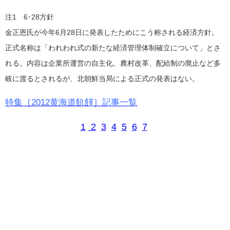
注1 6･28方針
金正恩氏が今年6月28日に発表したためにこう称される経済方針。
正式名称は「われわれ式の新たな経済管理体制確立について」とさ
れる。内容は企業所運営の自主化、農村改革、配給制の廃止など多
岐に渡るとされるが、北朝鮮当局による正式の発表はない。
特集［2012黄海道飢饉］記事一覧
1
2
3
4
5
6
7