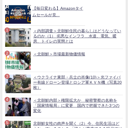
【毎日変わる】Amazonタイ
ムセールが見...
＜内部調査＞北朝鮮住民の暮らしはどうなってい
るのか（1） 劣悪なインフラ…水道、電気、暖
房、トイレの実態とは
＜北朝鮮＞市場最新物価情報
＜ウクライナ東部・兵士の肖像(10)＞光ファイバ
ー有線ドローン登場とロシア軍ＫＶＮ機（写真20
枚）
＜北朝鮮内部＞権限拡大か 秘密警察の名称を
「国家情報局」に変更 国内で把握できた3つの
変化
北朝鮮女性の肉声を聞く（2）今、住民生活はど