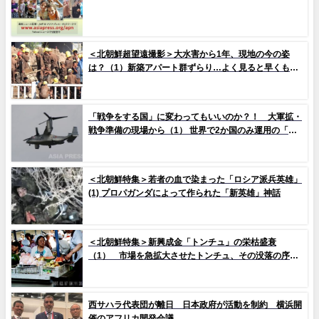
＜北朝鮮超望遠撮影＞大水害から1年、現地の今の姿
は？（1）新築アパート群ずらり…よく見ると早くもタ
イルの剥落も 堤防工事に男女軍人が大量動員（写真
10枚）
「戦争をする国」に変わってもいいのか？！ 大軍拡・
戦争準備の現場から（1） 世界で2か国のみ運用の「欠
陥機」と、日米共同訓練「レゾリュート・ドラゴン
25」
＜北朝鮮特集＞若者の血で染まった「ロシア派兵英雄」
(1) プロパガンダによって作られた「新英雄」神話
＜北朝鮮特集＞新興成金「トンチュ」の栄枯盛衰
（1） 市場を急拡大させたトンチュ、その没落の序幕
とは
西サハラ代表団が離日 日本政府が活動を制約 横浜開
催のアフリカ開発会議