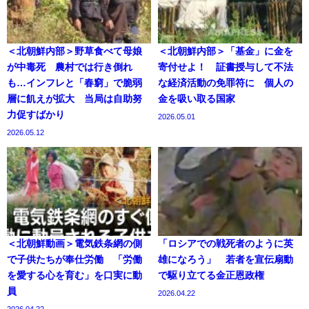
＜北朝鮮内部＞野草食べて母娘
＜北朝鮮内部＞「基金」に金を
が中毒死 農村では行き倒れ
寄付せよ！ 証書授与して不法
も…インフレと「春窮」で脆弱
な経済活動の免罪符に 個人の
層に飢えが拡大 当局は自助努
金を吸い取る国家
力促すばかり
2026.05.01
2026.05.12
＜北朝鮮動画＞電気鉄条網の側
「ロシアでの戦死者のように英
で子供たちが奉仕労働 「労働
雄になろう」 若者を宣伝扇動
を愛する心を育む」を口実に動
で駆り立てる金正恩政権
員
2026.04.22
2026.04.22