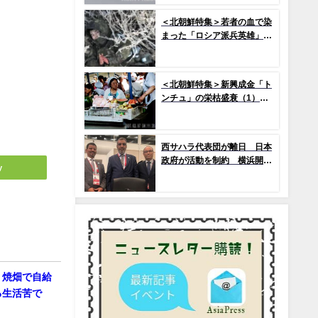
で2か国のみ運用の「欠陥
機」と、日米共同訓練「レゾ
＜北朝鮮特集＞若者の血で染
リュート・ドラゴン25」
まった「ロシア派兵英雄」
(1) プロパガンダによって作
られた「新英雄」神話
＜北朝鮮特集＞新興成金「ト
ンチュ」の栄枯盛衰（1）
市場を急拡大させたトンチ
ュ、その没落の序幕とは
西サハラ代表団が離日 日本
政府が活動を制約 横浜開催
y
のアフリカ開発会議
 焼畑で自給
る生活苦で