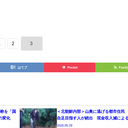
1
2
3
はてブ
Pocket
Feedl
称を「国
＜北朝鮮内部＞山奥に逃げる都市住民
の変化
自足目指す人が続出 現金収入減によ
2026.05.29