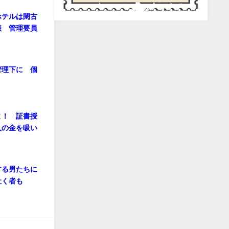
ホテルは閑古
振 管理要員
管理下に 個
よ！ 証書授
人の金を吸い
する男たちに
吐く者も