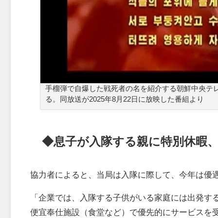
手榴弾で自爆した戦死者の名を紹介する朝鮮中央テレ
る。同放送が2025年8月22日に放映した番組より
◆息子が入隊する親に特別休暇
協力者によると、当局は入隊に際して、今年は優
「企業では、入隊する子供がいる家庭には出発す
便宜奉仕施設（食堂など）で優先的にサービスを受