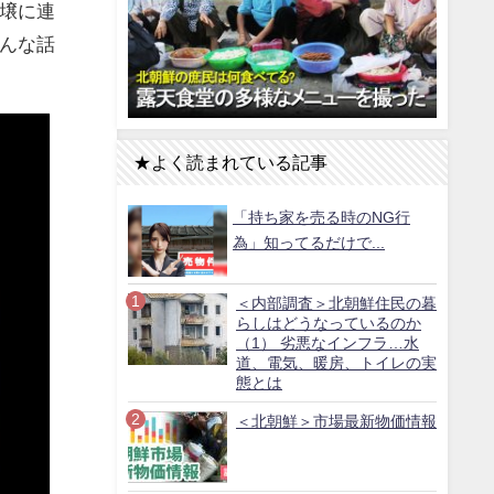
壌に連
んな話
★よく読まれている記事
「持ち家を売る時のNG行
為」知ってるだけで...
＜内部調査＞北朝鮮住民の暮
らしはどうなっているのか
（1） 劣悪なインフラ…水
道、電気、暖房、トイレの実
態とは
＜北朝鮮＞市場最新物価情報