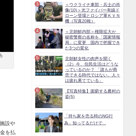
＜ウクライナ東部・兵士の肖
像(10)＞光ファイバー有線ド
ローン登場とロシア軍ＫＶＮ
機（写真20枚）
＜北朝鮮内部＞権限拡大か
秘密警察の名称を「国家情報
局」に変更 国内で把握でき
た3つの変化
あ
北朝鮮女性の肉声を聞く
（2）今、住民生活はどうな
っているのか？ 「誰もが商
売できる時代ではない。人々
は疲れ果てている」
【写真特集】困窮する農村の
姿(5)
「持ち家を売る時のNG行
施設や
為」知ってるだけで...
は金を払