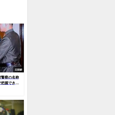
北朝鮮
密警察の名称
把握できた3