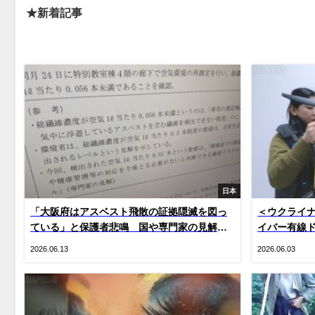
★新着記事
日本
「大阪府はアスベスト飛散の証拠隠滅を図っ
＜ウクライナ
ている」と保護者悲鳴 国や専門家の見解を
イバー有線
でっち上げ“虚偽”説明 国は府の主張否定
（写真20枚
2026.06.13
2026.06.03