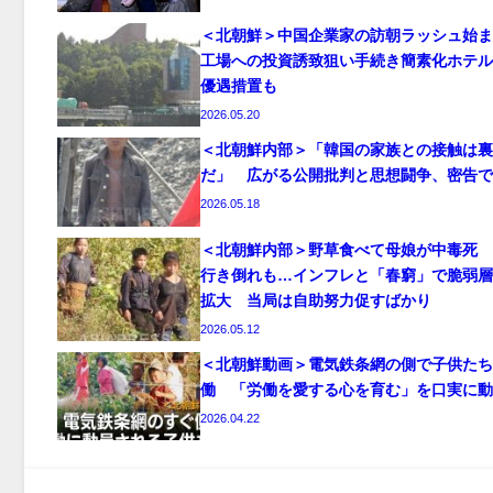
＜北朝鮮＞中国企業家の訪朝ラッシュ始ま
工場への投資誘致狙い手続き簡素化ホテル
優遇措置も
2026.05.20
＜北朝鮮内部＞「韓国の家族との接触は裏
だ」 広がる公開批判と思想闘争、密告で
2026.05.18
＜北朝鮮内部＞野草食べて母娘が中毒死 
行き倒れも…インフレと「春窮」で脆弱層
拡大 当局は自助努力促すばかり
2026.05.12
＜北朝鮮動画＞電気鉄条網の側で子供たち
働 「労働を愛する心を育む」を口実に動
2026.04.22