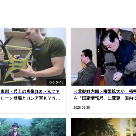
ウクライナ
東部・兵士の肖像(10)＞光ファ
＜北朝鮮内部＞権限拡大か 秘
ドローン登場とロシア軍ＫＶＮ機
を「国家情報局」に変更 国内で
）
つの変化
2026.05.30