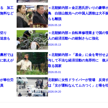
る 加工
＜北朝鮮内部＞金正恩氏肝いりの豪華
無料など
鳥 白頭山観光への中国人誘致は大不
らも離脱
2026.05.18
切り
＜北朝鮮内部＞自転車修理業まで国の
追放も
人の経済活動への統制さらに強化
2026.05.13
農村では
＜北朝鮮内部＞「基金」に金を寄付せ
に飢えが
与して不法な経済活動の免罪符に 個
取る国家
2026.05.01
が奉仕労
北朝鮮に女性ドライバーが登場 反発
員
は「女が運転なんてムカつく」と唾を
2026.04.20