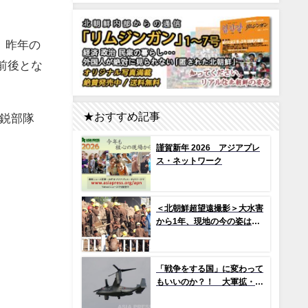
、昨年の
前後とな
★おすすめ記事
鋭部隊
謹賀新年 2026 アジアプレ
ス・ネットワーク
＜北朝鮮超望遠撮影＞大水害
から1年、現地の今の姿は？
（1）新築アパート群ずら
り…よく見ると早くもタイル
の剥落も 堤防工事に男女軍
「戦争をする国」に変わって
人が大量動員（写真10枚）
もいいのか？！ 大軍拡・戦
争準備の現場から（1） 世界