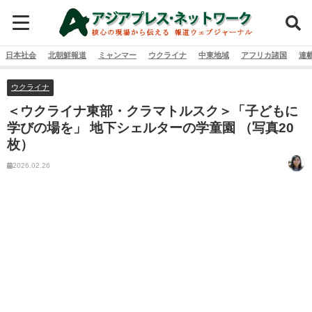
日本社会
北朝鮮報道
ミャンマー
ウクライナ
中東地域
アフリカ諸国
連
ウクライナ
＜ウクライナ東部・クラマトルスク＞「子どもに
学びの場を」 地下シェルターの学童園 （写真20
枚）
2026.02.26