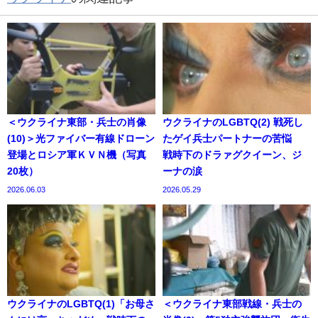
＜ウクライナ東部・兵士の肖像
ウクライナのLGBTQ(2) 戦死し
(10)＞光ファイバー有線ドローン
たゲイ兵士パートナーの苦悩
登場とロシア軍ＫＶＮ機（写真
戦時下のドラァグクイーン、ジ
20枚）
ーナの涙
2026.06.03
2026.05.29
ウクライナのLGBTQ(1)「お母さ
＜ウクライナ東部戦線・兵士の