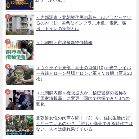
ムセールが見...
＜内部調査＞北朝鮮住民の暮らしはどうなってい
るのか（1） 劣悪なインフラ…水道、電気、暖
房、トイレの実態とは
＜北朝鮮＞市場最新物価情報
＜ウクライナ東部・兵士の肖像(10)＞光ファイバ
ー有線ドローン登場とロシア軍ＫＶＮ機（写真20
枚）
＜北朝鮮内部＞権限拡大か 秘密警察の名称を
「国家情報局」に変更 国内で把握できた3つの
変化
北朝鮮女性の肉声を聞く（2）今、住民生活はど
うなっているのか？ 「誰もが商売できる時代では
ない。人々は疲れ果てている」