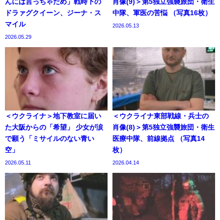
んには言っちゃだめ」戦時下の
肖像(9)＞第5独立強襲旅団・衛生
ドラァグクイーン、ジーナ・ス
中隊、軍医の苦悩 （写真16枚）
マイル
2026.05.13
2026.05.29
＜ウクライナ＞地下教室に届い
＜ウクライナ東部戦線・兵士の
た大阪からの「希望」 少女が涙
肖像(8)＞第5独立強襲旅団・衛生
で願う「ミサイルのない青い
医療中隊、前線拠点 （写真14
空」
枚）
2026.05.11
2026.04.14