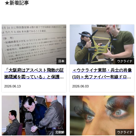
★新着記事
日本
ウクライナ
「大阪府はアスベスト飛散の証
＜ウクライナ東部・兵士の肖像
拠隠滅を図っている」と保護者
(10)＞光ファイバー有線ドロー
悲鳴 国や専門家の見解をでっ
ン登場とロシア軍ＫＶＮ機（写
2026.06.13
2026.06.03
ち上げ“虚偽”説明 国は府の主
真20枚）
張否定
北朝鮮
ウクライナ