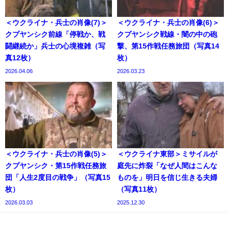
＜ウクライナ・兵士の肖像(7)＞
＜ウクライナ・兵士の肖像(6)＞
クプヤンシク前線「停戦か、戦
クプヤンシク戦線・闇の中の砲
闘継続か」兵士の心境複雑（写
撃、第15作戦任務旅団（写真14
真12枚）
枚）
2026.04.06
2026.03.23
＜ウクライナ・兵士の肖像(5)＞
＜ウクライナ東部＞ミサイルが
クプヤンシク・第15作戦任務旅
庭先に炸裂「なぜ人間はこんな
団「人生2度目の戦争」（写真15
ものを」明日を信じ生きる夫婦
枚）
（写真11枚）
2026.03.03
2025.12.30