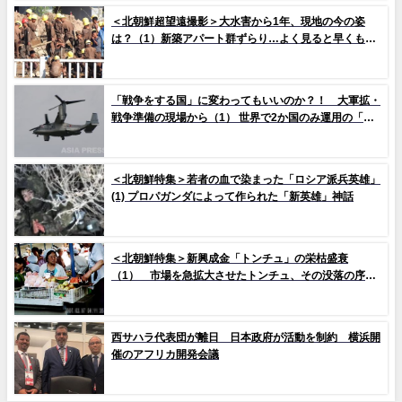
＜北朝鮮超望遠撮影＞大水害から1年、現地の今の姿
は？（1）新築アパート群ずらり…よく見ると早くもタ
イルの剥落も 堤防工事に男女軍人が大量動員（写真
10枚）
「戦争をする国」に変わってもいいのか？！ 大軍拡・
戦争準備の現場から（1） 世界で2か国のみ運用の「欠
陥機」と、日米共同訓練「レゾリュート・ドラゴン
25」
＜北朝鮮特集＞若者の血で染まった「ロシア派兵英雄」
(1) プロパガンダによって作られた「新英雄」神話
＜北朝鮮特集＞新興成金「トンチュ」の栄枯盛衰
（1） 市場を急拡大させたトンチュ、その没落の序幕
とは
西サハラ代表団が離日 日本政府が活動を制約 横浜開
催のアフリカ開発会議