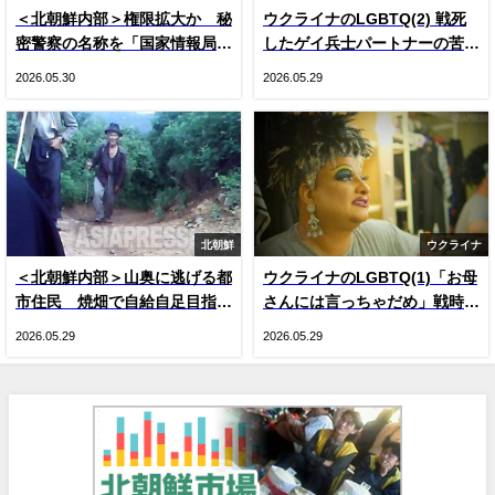
＜北朝鮮内部＞権限拡大か 秘
ウクライナのLGBTQ(2) 戦死
密警察の名称を「国家情報局」
したゲイ兵士パートナーの苦
に変更 国内で把握できた3つ
悩 戦時下のドラァグクイー
2026.05.30
2026.05.29
の変化
ン、ジーナの涙
北朝鮮
ウクライナ
＜北朝鮮内部＞山奥に逃げる都
ウクライナのLGBTQ(1)「お母
市住民 焼畑で自給自足目指す
さんには言っちゃだめ」戦時下
人が続出 現金収入減による生
のドラァグクイーン、ジーナ・
2026.05.29
2026.05.29
活苦で
スマイル