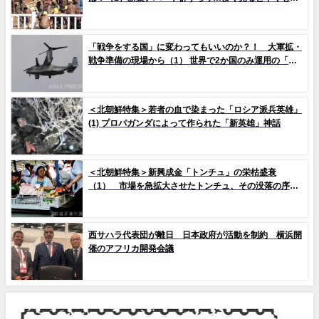
イルの剥落も 堤防工事に男女軍人が大量動員（写真
10枚）
「戦争をする国」に変わってもいいのか？！ 大軍拡・
戦争準備の現場から（1） 世界で2か国のみ運用の「欠
陥機」と、日米共同訓練「レゾリュート・ドラゴン
25」
＜北朝鮮特集＞若者の血で染まった「ロシア派兵英雄」
(1) プロパガンダによって作られた「新英雄」神話
＜北朝鮮特集＞新興成金「トンチュ」の栄枯盛衰
（1） 市場を急拡大させたトンチュ、その没落の序幕
とは
西サハラ代表団が離日 日本政府が活動を制約 横浜開
催のアフリカ開発会議