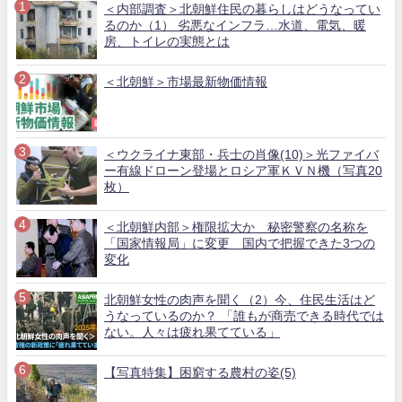
＜内部調査＞北朝鮮住民の暮らしはどうなってい
るのか（1） 劣悪なインフラ…水道、電気、暖
房、トイレの実態とは
＜北朝鮮＞市場最新物価情報
＜ウクライナ東部・兵士の肖像(10)＞光ファイバ
ー有線ドローン登場とロシア軍ＫＶＮ機（写真20
枚）
＜北朝鮮内部＞権限拡大か 秘密警察の名称を
「国家情報局」に変更 国内で把握できた3つの
変化
北朝鮮女性の肉声を聞く（2）今、住民生活はど
うなっているのか？ 「誰もが商売できる時代では
ない。人々は疲れ果てている」
【写真特集】困窮する農村の姿(5)