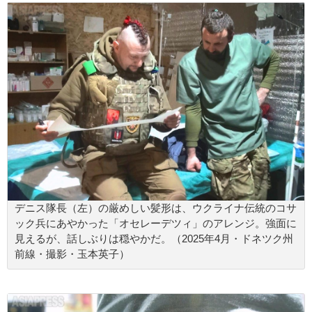
デニス隊長（左）の厳めしい髪形は、ウクライナ伝統のコサ
ック兵にあやかった「オセレーデツィ」のアレンジ。強面に
見えるが、話しぶりは穏やかだ。（2025年4月・ドネツク州
前線・撮影・玉本英子）