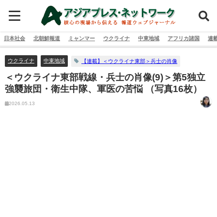
日本社会
北朝鮮報道
ミャンマー
ウクライナ
中東地域
アフリカ諸国
連
ウクライナ
中東地域
【連載】＜ウクライナ東部＞兵士の肖像
＜ウクライナ東部戦線・兵士の肖像(9)＞第5独立
強襲旅団・衛生中隊、軍医の苦悩 （写真16枚）
2026.05.13