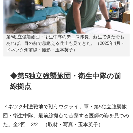
第5独立強襲旅団・衛生中隊のデニス隊長。蘇生できた命も
あれば、目の前で息絶える兵士も見てきた。（2025年4月・
ドネツク州前線・撮影・玉本英子）
◆第5独立強襲旅団・衛生中隊の前
線拠点
ドネツク州激戦地で戦うウクライナ軍・第5独立強襲旅
団・衛生中隊。最前線拠点で苦闘する医師の姿を見つめ
た。全2回 2/2 （取材・写真・玉本英子）