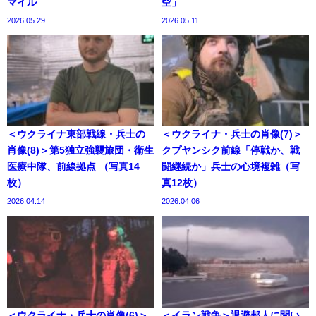
マイル
空」
2026.05.29
2026.05.11
＜ウクライナ東部戦線・兵士の
＜ウクライナ・兵士の肖像(7)＞
肖像(8)＞第5独立強襲旅団・衛生
クプヤンシク前線「停戦か、戦
医療中隊、前線拠点 （写真14
闘継続か」兵士の心境複雑（写
枚）
真12枚）
2026.04.14
2026.04.06
＜ウクライナ・兵士の肖像(6)＞
＜イラン戦争＞退避邦人に聞い