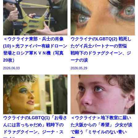
＜ウクライナ東部・兵士の肖像
ウクライナのLGBTQ(2) 戦死し
(10)＞光ファイバー有線ドローン
たゲイ兵士パートナーの苦悩
登場とロシア軍ＫＶＮ機（写真
戦時下のドラァグクイーン、ジ
20枚）
ーナの涙
2026.06.03
2026.05.29
ウクライナのLGBTQ(1)「お母さ
＜ウクライナ＞地下教室に届い
んには言っちゃだめ」戦時下の
た大阪からの「希望」 少女が涙
ドラァグクイーン、ジーナ・ス
で願う「ミサイルのない青い