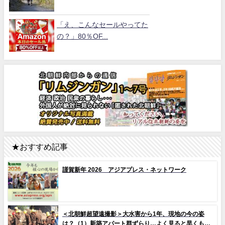
「え、こんなセールやってた
の？」80％OF...
★おすすめ記事
謹賀新年 2026 アジアプレス・ネットワーク
＜北朝鮮超望遠撮影＞大水害から1年、現地の今の姿
は？（1）新築アパート群ずらり…よく見ると早くもタ