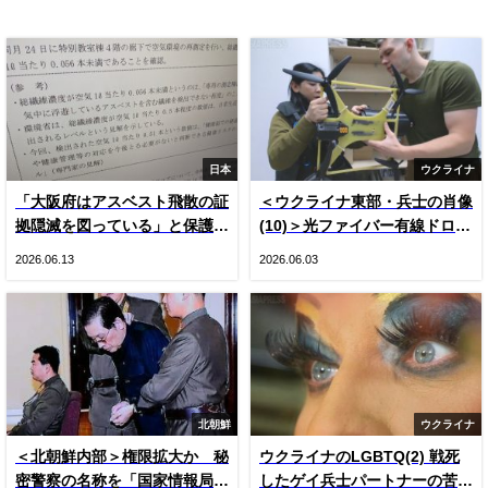
日本
ウクライナ
「大阪府はアスベスト飛散の証
＜ウクライナ東部・兵士の肖像
拠隠滅を図っている」と保護者
(10)＞光ファイバー有線ドロー
悲鳴 国や専門家の見解をでっ
ン登場とロシア軍ＫＶＮ機（写
2026.06.13
2026.06.03
ち上げ“虚偽”説明 国は府の主
真20枚）
張否定
北朝鮮
ウクライナ
＜北朝鮮内部＞権限拡大か 秘
ウクライナのLGBTQ(2) 戦死
密警察の名称を「国家情報局」
したゲイ兵士パートナーの苦