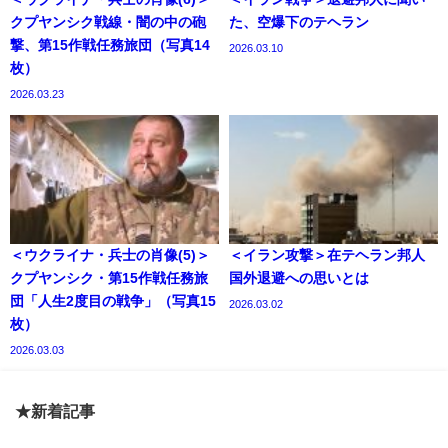
クプヤンシク戦線・闇の中の砲
た、空爆下のテヘラン
撃、第15作戦任務旅団（写真14
2026.03.10
枚）
2026.03.23
＜ウクライナ・兵士の肖像(5)＞
＜イラン攻撃＞在テヘラン邦人
クプヤンシク・第15作戦任務旅
国外退避への思いとは
団「人生2度目の戦争」（写真15
2026.03.02
枚）
2026.03.03
★新着記事