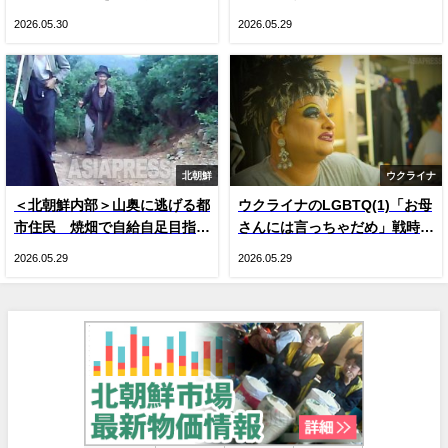
に変更 国内で把握できた3つ
悩 戦時下のドラァグクイー
2026.05.30
2026.05.29
の変化
ン、ジーナの涙
北朝鮮
ウクライナ
＜北朝鮮内部＞山奥に逃げる都
ウクライナのLGBTQ(1)「お母
市住民 焼畑で自給自足目指す
さんには言っちゃだめ」戦時下
人が続出 現金収入減による生
のドラァグクイーン、ジーナ・
2026.05.29
2026.05.29
活苦で
スマイル