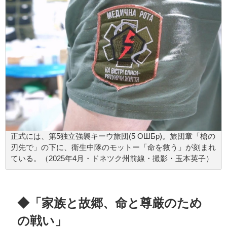
正式には、第5独立強襲キーウ旅団(5 ОШБр)。旅団章「槍の
刃先で」の下に、衛生中隊のモットー「命を救う」が刻まれ
ている。（2025年4月・ドネツク州前線・撮影・玉本英子）
◆「家族と故郷、命と尊厳のため
の戦い」