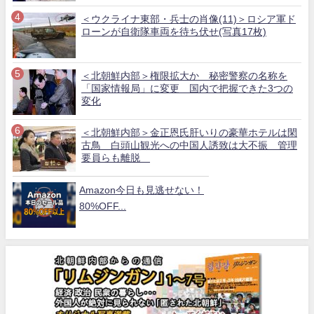
＜ウクライナ東部・兵士の肖像(11)＞ロシア軍ド
ローンが自衛隊車両を待ち伏せ(写真17枚)
＜北朝鮮内部＞権限拡大か 秘密警察の名称を
「国家情報局」に変更 国内で把握できた3つの
変化
＜北朝鮮内部＞金正恩氏肝いりの豪華ホテルは閑
古鳥 白頭山観光への中国人誘致は大不振 管理
要員らも離脱
Amazon今日も見逃せない！
80%OFF...