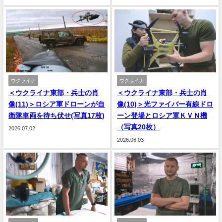
ウクライナ
ウクライナ
＜ウクライナ東部・兵士の肖
＜ウクライナ東部・兵士の肖
像(11)＞ロシア軍ドローンが自
像(10)＞光ファイバー有線ドロ
衛隊車両を待ち伏せ(写真17枚)
ーン登場とロシア軍ＫＶＮ機
（写真20枚）
2026.07.02
2026.06.03