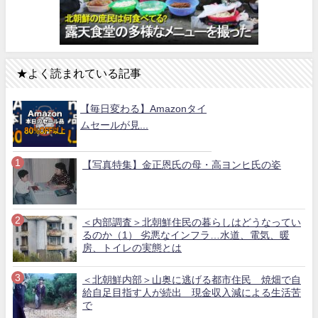
★よく読まれている記事
【毎日変わる】Amazonタイ
ムセールが見...
【写真特集】金正恩氏の母・高ヨンヒ氏の姿
＜内部調査＞北朝鮮住民の暮らしはどうなってい
るのか（1） 劣悪なインフラ…水道、電気、暖
房、トイレの実態とは
＜北朝鮮内部＞山奥に逃げる都市住民 焼畑で自
給自足目指す人が続出 現金収入減による生活苦
で