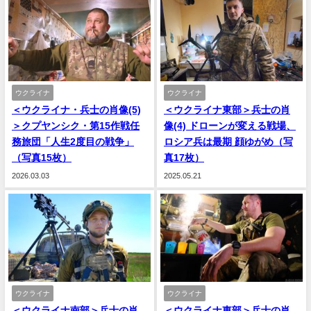
ウクライナ
ウクライナ
＜ウクライナ・兵士の肖像(5)
＜ウクライナ東部＞兵士の肖
＞クプヤンシク・第15作戦任
像(4) ドローンが変える戦場、
務旅団「人生2度目の戦争」
ロシア兵は最期 顔ゆがめ（写
（写真15枚）
真17枚）
2026.03.03
2025.05.21
ウクライナ
ウクライナ
＜ウクライナ南部＞兵士の肖
＜ウクライナ東部＞兵士の肖