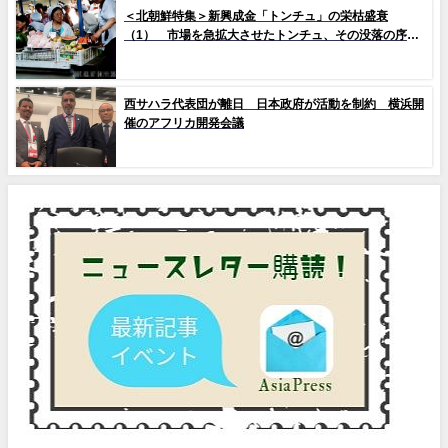
＜北朝鮮特集＞新興成金「トンチュ」の栄枯盛衰
（1） 市場を急拡大させたトンチュ、その没落の序幕
とは
西サハラ代表団が離日 日本政府が活動を制約 横浜開
催のアフリカ開発会議