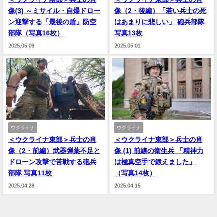
像(3) ～ミサイル・自爆ドロー
像（2・後編）「若い兵士の死
ン迎撃する「最後の盾」防空
はあまりに悲しい」 砲兵部隊
部隊（写真16枚）
写真13枚
2025.05.09
2025.05.01
ウクライナ
ウクライナ
＜ウクライナ東部＞兵士の肖
＜ウクライナ東部＞兵士の肖
像（2・前編）武器弾薬不足と
像 (1) 前線の衛生兵 「精神力
ドローン攻撃で苦戦する砲兵
は極真空手で鍛えました」
部隊 写真11枚
（写真14枚）
2025.04.28
2025.04.15