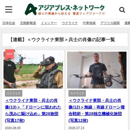
日本社会
北朝鮮報道
ミャンマー
ウクライナ
中東地域
アフリカ諸国
連
【連載】＜ウクライナ東部＞兵士の肖像の記事一覧
NEW!
ウクライナ
ウクライナ
＜ウクライナ東部・兵士の肖
＜ウクライナ東部・兵士の肖
像(13)＞「ドローンに狙われた
像(12)＞無線・有線ドローン複
ら茂みに駆け込め」第28旅団
合戦術・第28独立機械化旅団
(写真17枚)
(写真12枚)
2026.08.05
2026.07.13