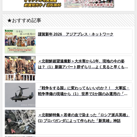
★おすすめ記事
謹賀新年 2026 アジアプレス・ネットワーク
＜北朝鮮超望遠撮影＞大水害から1年、現地の今の姿
は？（1）新築アパート群ずらり…よく見ると早くもタ
イルの剥落も 堤防工事に男女軍人が大量動員（写真
10枚）
「戦争をする国」に変わってもいいのか？！ 大軍拡・
戦争準備の現場から（1） 世界で2か国のみ運用の「欠
陥機」と、日米共同訓練「レゾリュート・ドラゴン
25」
＜北朝鮮特集＞若者の血で染まった「ロシア派兵英雄」
(1) プロパガンダによって作られた「新英雄」神話