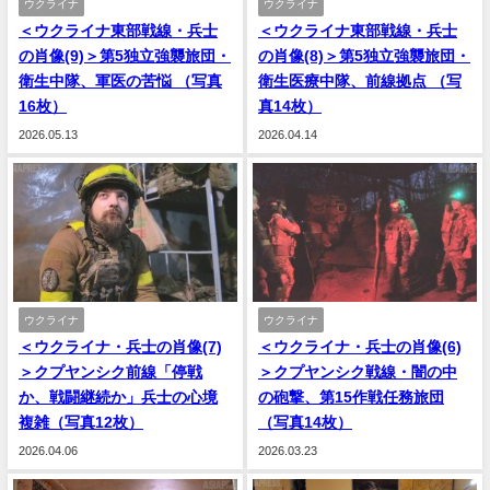
ウクライナ
ウクライナ
＜ウクライナ東部戦線・兵士
＜ウクライナ東部戦線・兵士
の肖像(9)＞第5独立強襲旅団・
の肖像(8)＞第5独立強襲旅団・
衛生中隊、軍医の苦悩 （写真
衛生医療中隊、前線拠点 （写
16枚）
真14枚）
2026.05.13
2026.04.14
ウクライナ
ウクライナ
＜ウクライナ・兵士の肖像(7)
＜ウクライナ・兵士の肖像(6)
＞クプヤンシク前線「停戦
＞クプヤンシク戦線・闇の中
か、戦闘継続か」兵士の心境
の砲撃、第15作戦任務旅団
複雑（写真12枚）
（写真14枚）
2026.04.06
2026.03.23