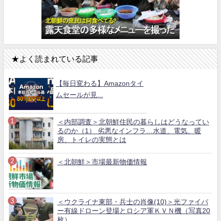
★よく読まれている記事
【毎日変わる】Amazonタイ
ムセールが見...
＜内部調査＞北朝鮮住民の暮らしはどうなってい
るのか（1） 劣悪なインフラ…水道、電気、暖
房、トイレの実態とは
＜北朝鮮＞市場最新物価情報
＜ウクライナ東部・兵士の肖像(10)＞光ファイバ
ー有線ドローン登場とロシア軍ＫＶＮ機（写真20
枚）