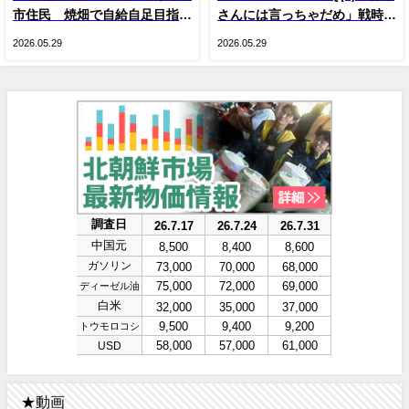
市住民 焼畑で自給自足目指す
さんには言っちゃだめ」戦時下
人が続出 現金収入減による生
のドラァグクイーン、ジーナ・
2026.05.29
2026.05.29
活苦で
スマイル
★動画