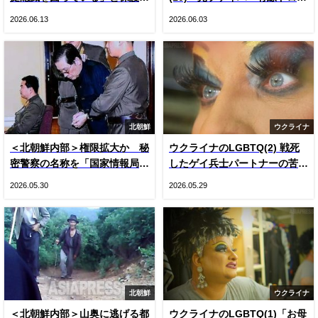
悲鳴 国や専門家の見解をでっ
ン登場とロシア軍ＫＶＮ機（写
2026.06.13
2026.06.03
ち上げ“虚偽”説明 国は府の主
真20枚）
張否定
北朝鮮
ウクライナ
＜北朝鮮内部＞権限拡大か 秘
ウクライナのLGBTQ(2) 戦死
密警察の名称を「国家情報局」
したゲイ兵士パートナーの苦
に変更 国内で把握できた3つ
悩 戦時下のドラァグクイー
2026.05.30
2026.05.29
の変化
ン、ジーナの涙
北朝鮮
ウクライナ
＜北朝鮮内部＞山奥に逃げる都
ウクライナのLGBTQ(1)「お母