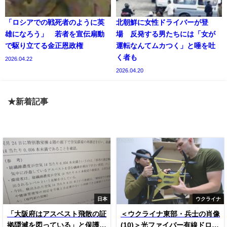
「ロシアでの戦死者のように英
北朝鮮に女性ドライバーが登
雄になろう」 若者を宣伝扇動
場 反発する男たちには「女が
で駆り立てる金正恩政権
運転なんてムカつく」と唾を吐
く者も
2026.04.22
2026.04.20
★新着記事
日本
ウクライナ
「大阪府はアスベスト飛散の証
＜ウクライナ東部・兵士の肖像
拠隠滅を図っている」と保護者
(10)＞光ファイバー有線ドロー