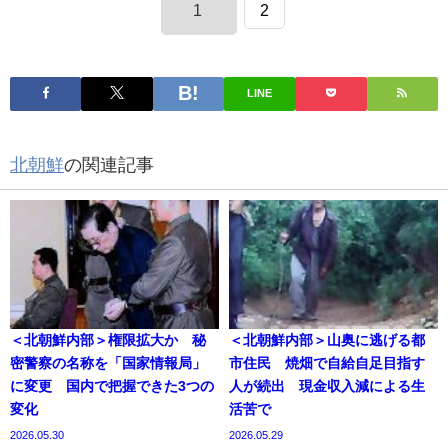
1
2
LINE
北朝鮮
の関連記事
＜北朝鮮内部＞権限拡大か 秘
＜北朝鮮内部＞山奥に逃げる都
密警察の名称を「国家情報局」
市住民 焼畑で自給自足目指す
に変更 国内で把握できた3つの
人が続出 現金収入減による生
変化
活苦で
2026.05.30
2026.05.29