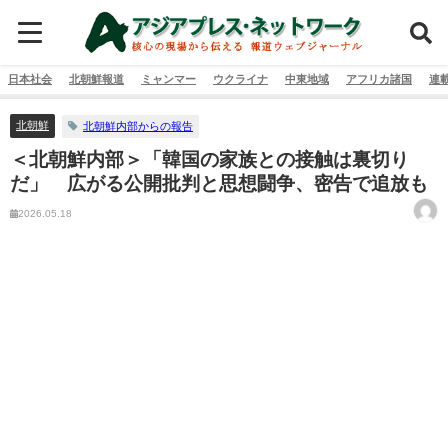
日本社会
北朝鮮報道
ミャンマー
ウクライナ
中東地域
アフリカ諸国
連
北朝鮮
北朝鮮内部からの報告
＜北朝鮮内部＞「韓国の家族との接触は裏切り
だ」 広がる公開批判と思想闘争、密告で追放も
2026.05.18