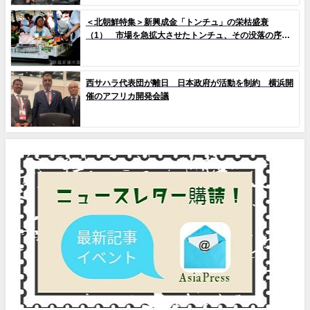
＜北朝鮮特集＞新興成金「トンチュ」の栄枯盛衰
（1） 市場を急拡大させたトンチュ、その没落の序幕
とは
西サハラ代表団が離日 日本政府が活動を制約 横浜開
催のアフリカ開発会議