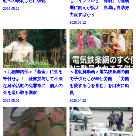
動への統制さらに強化
も…インフレと「春窮」で脆弱
層に飢えが拡大 当局は自助努
2026.05.13
力促すばかり
2026.05.12
＜北朝鮮内部＞「基金」に金を
＜北朝鮮動画＞電気鉄条網の側
寄付せよ！ 証書授与して不法
で子供たちが奉仕労働 「労働
な経済活動の免罪符に 個人の
を愛する心を育む」を口実に動
金を吸い取る国家
員
2026.05.01
2026.04.22