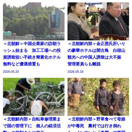
＜北朝鮮＞中国企業家の訪朝ラ
＜北朝鮮内部＞金正恩氏肝いり
ッシュ始まる 加工工場への投
の豪華ホテルは閑古鳥 白頭山
資誘致狙い手続き簡素化ホテル
観光への中国人誘致は大不振
無料など優遇措置も
管理要員らも離脱
2026.05.20
2026.05.18
＜北朝鮮内部＞自転車修理業ま
＜北朝鮮内部＞野草食べて母娘
で国の管理下に 個人の経済活
が中毒死 農村では行き倒れ