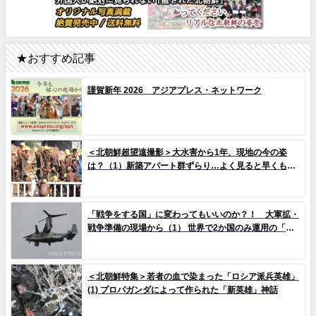
★おすすめ記事
謹賀新年 2026 アジアプレス・ネットワーク
＜北朝鮮超望遠撮影＞大水害から1年、現地の今の姿
は？（1）新築アパート群ずらり…よく見ると早くもタ
イルの剥落も 堤防工事に男女軍人が大量動員（写真
10枚）
「戦争をする国」に変わってもいいのか？！ 大軍拡・
戦争準備の現場から（1） 世界で2か国のみ運用の「欠
陥機」と、日米共同訓練「レゾリュート・ドラゴン
25」
＜北朝鮮特集＞若者の血で染まった「ロシア派兵英雄」
(1) プロパガンダによって作られた「新英雄」神話