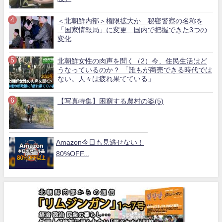
＜北朝鮮内部＞権限拡大か 秘密警察の名称を
「国家情報局」に変更 国内で把握できた3つの
変化
北朝鮮女性の肉声を聞く（2）今、住民生活はど
うなっているのか？ 「誰もが商売できる時代では
ない。人々は疲れ果てている」
【写真特集】困窮する農村の姿(5)
Amazon今日も見逃せない！
80%OFF...