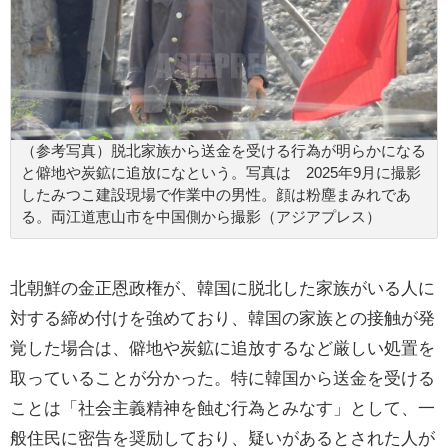
（参考写真）脱北家族から送金を受ける行為が明らかになる
と僻地や炭鉱に追放になという。写真は 2025年9月に撮影
したみつこ建設現場で作業中の男性。顔は粉塵まみれであ
る。両江道恵山市を中国側から撮影（アジアプレス）
北朝鮮の金正恩政権が、韓国に脱北した家族がいる人に
対する締め付けを強めており、韓国の家族との接触が発
覚した場合は、僻地や炭鉱に追放するなど厳しい処置を
取っていることが分かった。特に韓国から送金を受ける
ことは「社会主義精神を蝕む行為とみなす」として、一
般住民に密告を奨励しており、疑いがあるとされた人が