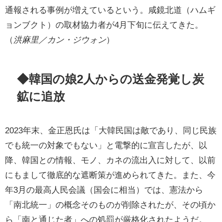
通報される事例が増えているという。咸鏡北道（ハムギ
ョンブクト）の取材協力者が4月下旬に伝えてきた。
（
洪麻里／カン・ジウォン
）
◆韓国の娘2人からの送金発覚し炭
鉱に追放
2023年末、金正恩氏は「大韓民国は敵であり、同じ民族
でも統一の対象でもない」と電撃的に宣言したが、以
降、韓国との情報、モノ、カネの流出入に対して、以前
にもまして徹底的な遮断策が進められてきた。また、今
年3月の最高人民会議（国会に相当）では、憲法から
「南北統一」の概念そのものが削除されたが、その頃か
ら「南と通じた者」への処罰が厳格化されたようだ。