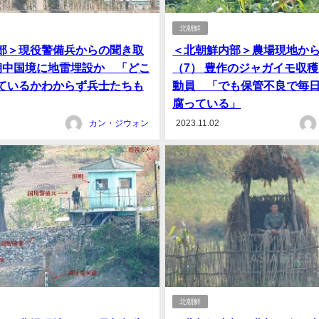
北朝鮮
部＞現役警備兵からの聞き取
＜北朝鮮内部＞農場現地か
朝中国境に地雷埋設か 「どこ
（7） 豊作のジャガイモ収
ているかわからず兵士たちも
動員 「でも保管不良で毎
腐っている」
カン・ジウォン
2023.11.02
北朝鮮