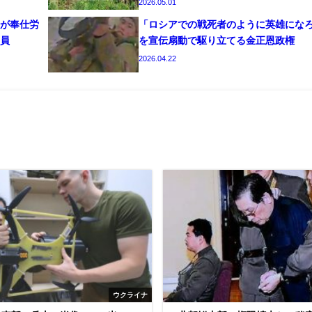
2026.05.01
が奉仕労
「ロシアでの戦死者のように英雄にな
員
を宣伝扇動で駆り立てる金正恩政権
2026.04.22
ウクライナ