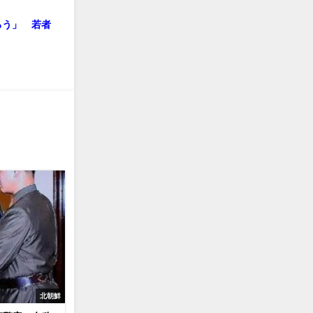
ろう」 若者
北朝鮮