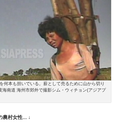
を何本も担いでいる。薪として売るために山から切り
月黄海南道 海州市郊外で撮影シム・ウィチョン(アジアプ
村女性... ↓