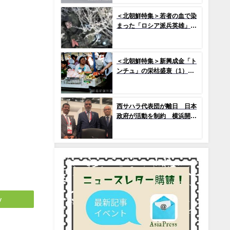
で2か国のみ運用の「欠陥
機」と、日米共同訓練「レゾ
＜北朝鮮特集＞若者の血で染
リュート・ドラゴン25」
まった「ロシア派兵英雄」
(1) プロパガンダによって作
られた「新英雄」神話
＜北朝鮮特集＞新興成金「ト
ンチュ」の栄枯盛衰（1）
市場を急拡大させたトンチ
ュ、その没落の序幕とは
西サハラ代表団が離日 日本
政府が活動を制約 横浜開催
のアフリカ開発会議
y