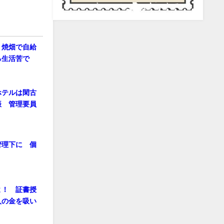
 焼畑で自給
る生活苦で
ホテルは閑古
振 管理要員
管理下に 個
よ！ 証書授
人の金を吸い