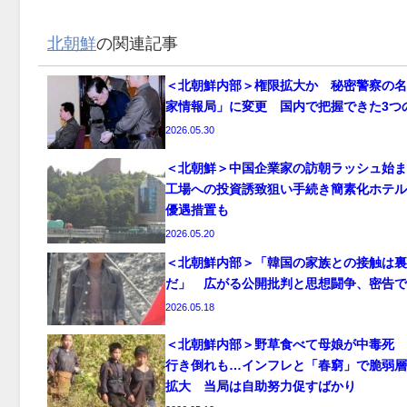
北朝鮮
の関連記事
＜北朝鮮内部＞権限拡大か 秘密警察の名
家情報局」に変更 国内で把握できた3つ
2026.05.30
＜北朝鮮＞中国企業家の訪朝ラッシュ始ま
工場への投資誘致狙い手続き簡素化ホテル
優遇措置も
2026.05.20
＜北朝鮮内部＞「韓国の家族との接触は裏
だ」 広がる公開批判と思想闘争、密告で
2026.05.18
＜北朝鮮内部＞野草食べて母娘が中毒死 
行き倒れも…インフレと「春窮」で脆弱層
拡大 当局は自助努力促すばかり