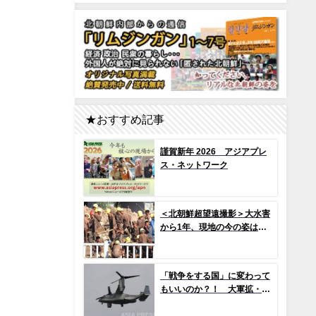
★おすすめ記事
謹賀新年 2026 アジアプレ
ス・ネットワーク
＜北朝鮮超望遠撮影＞大水害
から1年、現地の今の姿は？
（1）新築アパート群ずら
り…よく見ると早くもタイル
の剥落も 堤防工事に男女軍
「戦争をする国」に変わって
人が大量動員（写真10枚）
もいいのか？！ 大軍拡・戦
争準備の現場から（1） 世界