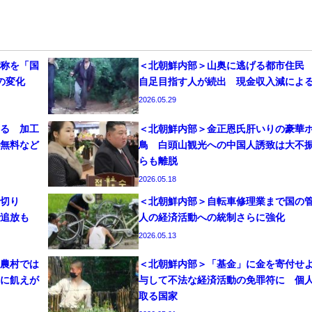
称を「国
＜北朝鮮内部＞山奥に逃げる都市住民
の変化
自足目指す人が続出 現金収入減によ
2026.05.29
る 加工
＜北朝鮮内部＞金正恩氏肝いりの豪華
無料など
鳥 白頭山観光への中国人誘致は大不
らも離脱
2026.05.18
切り
＜北朝鮮内部＞自転車修理業まで国の
追放も
人の経済活動への統制さらに強化
2026.05.13
農村では
＜北朝鮮内部＞「基金」に金を寄付せ
に飢えが
与して不法な経済活動の免罪符に 個
取る国家