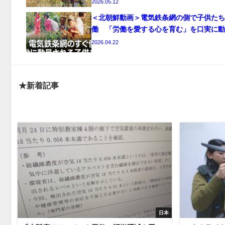
2026.05.12
＜北朝鮮動画＞電気鉄条網の側で子供たち
働 「労働を愛する心を育む」を口実に動
2026.04.22
★新着記事
日本