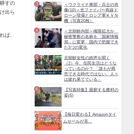
耕すの
＜ウクライナ東部・兵士の肖
像(10)＞光ファイバー有線ド
け出ら
ローン登場とロシア軍ＫＶＮ
機（写真20枚）
＜北朝鮮内部＞権限拡大か
れば、
秘密警察の名称を「国家情報
局」に変更 国内で把握でき
た3つの変化
北朝鮮女性の肉声を聞く
（2）今、住民生活はどうな
っているのか？ 「誰もが商
売できる時代ではない。人々
は疲れ果てている」
【写真特集】困窮する農村の
姿(5)
【毎日変わる】Amazonタイ
ムセールが見...