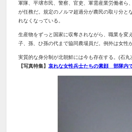
軍隊、平壌市民、警察、官吏、軍需産業労働者ら
が任務だ。規定のノルマ超過分が農民の取り分と
れなくなっている。
生産物をずっと国家に収奪されながら、職業を変
子、孫、ひ孫の代まで協同農場員だ。例外は女性
実質的な身分制が北朝鮮には今も存在する。(石丸
【写真特集】
哀れな女性兵士たちの素顔 部隊内