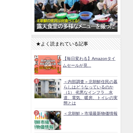
★よく読まれている記事
【毎日変わる】Amazonタイ
ムセールが見...
＜内部調査＞北朝鮮住民の暮
らしはどうなっているのか
（1） 劣悪なインフラ…水
道、電気、暖房、トイレの実
態とは
＜北朝鮮＞市場最新物価情報