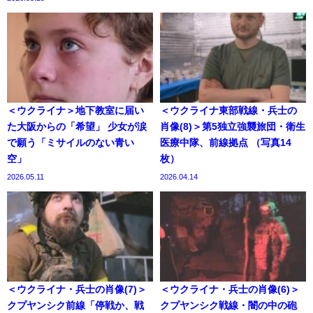
＜ウクライナ＞地下教室に届い
＜ウクライナ東部戦線・兵士の
た大阪からの「希望」 少女が涙
肖像(8)＞第5独立強襲旅団・衛生
で願う「ミサイルのない青い
医療中隊、前線拠点 （写真14
空」
枚）
2026.05.11
2026.04.14
＜ウクライナ・兵士の肖像(7)＞
＜ウクライナ・兵士の肖像(6)＞
クプヤンシク前線「停戦か、戦
クプヤンシク戦線・闇の中の砲