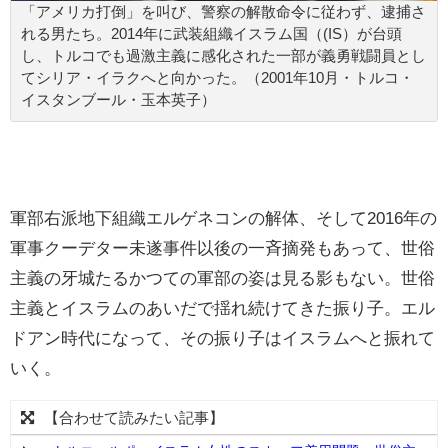
「アメリカ打倒」を叫び、警察の解散命令に従わず、逮捕さ
れる男たち。2014年に武装組織イスラム国（(IS）が台頭
し、トルコでも過激主義に感化された一部が義勇戦闘員とし
てシリア・イラクへと向かった。（2001年10月・トルコ・
イスタンブール・玉本英子）
軍部右派地下組織エルゲネコンの解体、そして2016年の
軍事クーデター未遂事件以後の一斉摘発もあって、世俗
主義の牙城たるかつての軍部の姿は見る影もない。世俗
主義とイスラムのあいだで揺れ続けてきた振り子。エル
ドアン時代になって、その振り子はイスラムへと振れて
いく。
【合わせて読みたい記事】