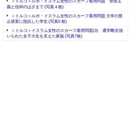
＜トルコ＞ルポ・イスラム女性のスカーフ着用問題 世俗主
義と信仰のはざまで (写真４枚)
＜トルコ＞ルポ・イスラム女性のスカーフ着用問題 大学の禁
止措置に抵抗した学生 (写真5 枚)
＜トルコ＞イスラム女性のスカーフ着用問題(3) 通学断念強
いられた女子大生を支えた家族 (写真7枚)