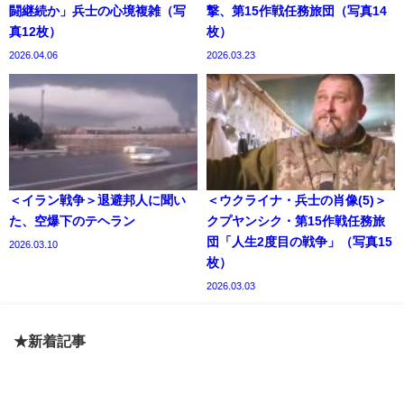
闘継続か」兵士の心境複雑（写
撃、第15作戦任務旅団（写真14
真12枚）
枚）
2026.04.06
2026.03.23
＜イラン戦争＞退避邦人に聞い
＜ウクライナ・兵士の肖像(5)＞
た、空爆下のテヘラン
クプヤンシク・第15作戦任務旅
団「人生2度目の戦争」（写真15
2026.03.10
枚）
2026.03.03
★新着記事