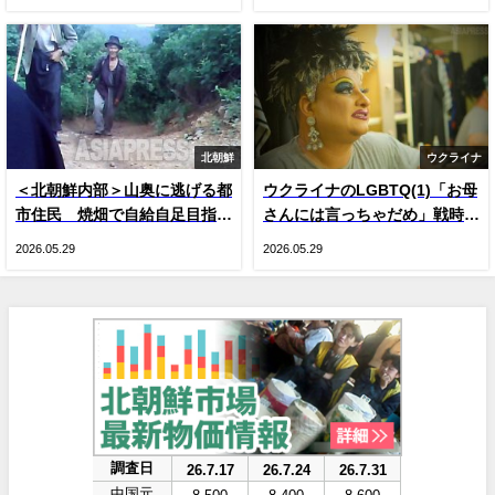
の変化
ン、ジーナの涙
北朝鮮
ウクライナ
＜北朝鮮内部＞山奥に逃げる都
ウクライナのLGBTQ(1)「お母
市住民 焼畑で自給自足目指す
さんには言っちゃだめ」戦時下
人が続出 現金収入減による生
のドラァグクイーン、ジーナ・
2026.05.29
2026.05.29
活苦で
スマイル