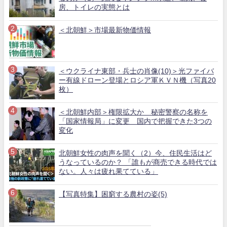
房、トイレの実態とは
＜北朝鮮＞市場最新物価情報
＜ウクライナ東部・兵士の肖像(10)＞光ファイバ
ー有線ドローン登場とロシア軍ＫＶＮ機（写真20
枚）
＜北朝鮮内部＞権限拡大か 秘密警察の名称を
「国家情報局」に変更 国内で把握できた3つの
変化
北朝鮮女性の肉声を聞く（2）今、住民生活はど
うなっているのか？ 「誰もが商売できる時代では
ない。人々は疲れ果てている」
【写真特集】困窮する農村の姿(5)