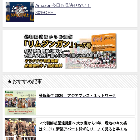
Amazon今日も見逃せない！
80%OFF...
★おすすめ記事
謹賀新年 2026 アジアプレス・ネットワーク
＜北朝鮮超望遠撮影＞大水害から1年、現地の今の姿
は？（1）新築アパート群ずらり…よく見ると早くもタ
イルの剥落も 堤防工事に男女軍人が大量動員（写真