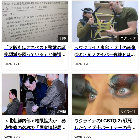
日本
ウクライナ
「大阪府はアスベスト飛散の証
＜ウクライナ東部・兵士の肖像
拠隠滅を図っている」と保護者
(10)＞光ファイバー有線ドロー
悲鳴 国や専門家の見解をでっ
ン登場とロシア軍ＫＶＮ機（写
2026.06.13
2026.06.03
ち上げ“虚偽”説明 国は府の主
真20枚）
張否定
北朝鮮
ウクライナ
＜北朝鮮内部＞権限拡大か 秘
ウクライナのLGBTQ(2) 戦死
密警察の名称を「国家情報局」
したゲイ兵士パートナーの苦
に変更 国内で把握できた3つ
悩 戦時下のドラァグクイー
2026.05.30
2026.05.29