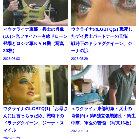
＜ウクライナ東部・兵士の肖像
ウクライナのLGBTQ(2) 戦死し
(10)＞光ファイバー有線ドローン
たゲイ兵士パートナーの苦悩
登場とロシア軍ＫＶＮ機（写真
戦時下のドラァグクイーン、ジ
20枚）
ーナの涙
2026.06.03
2026.05.29
ウクライナのLGBTQ(1)「お母さ
＜ウクライナ東部戦線・兵士の
んには言っちゃだめ」戦時下の
肖像(9)＞第5独立強襲旅団・衛生
ドラァグクイーン、ジーナ・ス
中隊、軍医の苦悩 （写真16枚）
マイル
2026.05.13
2026.05.29