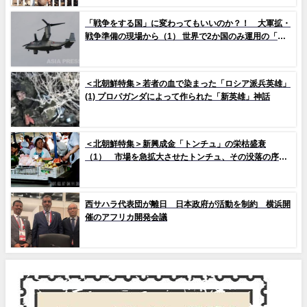
10枚）
「戦争をする国」に変わってもいいのか？！ 大軍拡・
戦争準備の現場から（1） 世界で2か国のみ運用の「欠
陥機」と、日米共同訓練「レゾリュート・ドラゴン
25」
＜北朝鮮特集＞若者の血で染まった「ロシア派兵英雄」
(1) プロパガンダによって作られた「新英雄」神話
＜北朝鮮特集＞新興成金「トンチュ」の栄枯盛衰
（1） 市場を急拡大させたトンチュ、その没落の序幕
とは
西サハラ代表団が離日 日本政府が活動を制約 横浜開
催のアフリカ開発会議