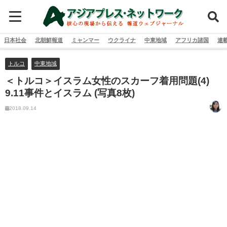
日本社会
北朝鮮報道
ミャンマー
ウクライナ
中東地域
アフリカ諸国
連
トルコ
中東地域
＜トルコ＞イスラム女性のスカーフ着用問題(4)
9.11事件とイスラム (写真8枚)
2018.09.14