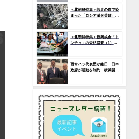
で2か国のみ運用の「欠陥
機」と、日米共同訓練「レゾ
＜北朝鮮特集＞若者の血で染
リュート・ドラゴン25」
まった「ロシア派兵英雄」
(1) プロパガンダによって作
られた「新英雄」神話
＜北朝鮮特集＞新興成金「ト
ンチュ」の栄枯盛衰（1）
市場を急拡大させたトンチ
ュ、その没落の序幕とは
西サハラ代表団が離日 日本
政府が活動を制約 横浜開催
のアフリカ開発会議