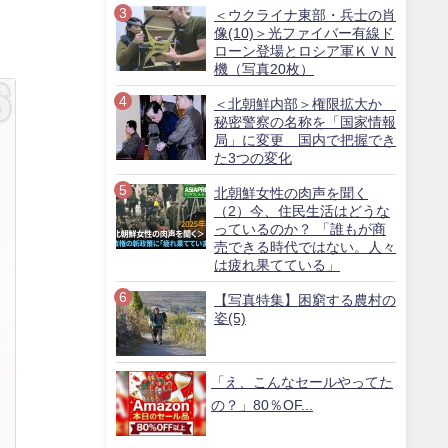
＜ウクライナ東部・兵士の肖
像(10)＞光ファイバー有線ド
ローン登場とロシア軍ＫＶＮ
機（写真20枚）
＜北朝鮮内部＞権限拡大か
秘密警察の名称を「国家情報
局」に変更 国内で把握でき
た3つの変化
北朝鮮女性の肉声を聞く
（2）今、住民生活はどうな
っているのか？ 「誰もが商
売できる時代ではない。人々
は疲れ果てている」
【写真特集】困窮する農村の
姿(5)
「え、こんなセールやってた
の？」80％OF...