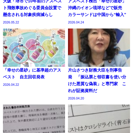
大阪・堺市で10年前のアスベス
アスベスト検出「幸せの星砂」
ト飛散事故めぐる委員会設置で
沖縄のイオン琉球などで販売
懸念される対象疾病減らし
カラーサンドは中国から“輸入”
2026.05.22
2026.04.24
「幸せの星砂」に基準超のアス
片山さつき財務大臣を刑事告
ベスト 自主回収発表
発 「振込票と領収書を使い分
けた悪質な偽装」と専門家 こ
2026.04.22
れが証拠資料だ
2026.04.20