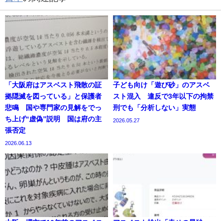
「大阪府はアスベスト飛散の証
子ども向け「遊び砂」のアスベ
拠隠滅を図っている」と保護者
スト混入 違反で3年以下の拘禁
悲鳴 国や専門家の見解をでっ
刑でも「分析しない」実態
ち上げ“虚偽”説明 国は府の主
2026.05.27
張否定
2026.06.13