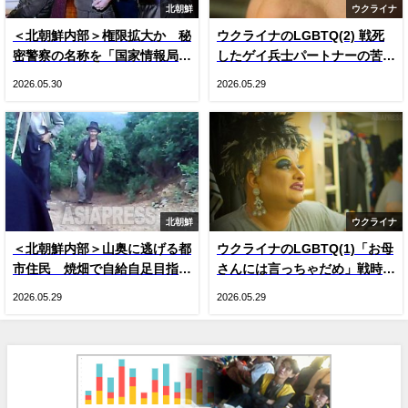
北朝鮮
ウクライナ
＜北朝鮮内部＞権限拡大か 秘
ウクライナのLGBTQ(2) 戦死
密警察の名称を「国家情報局」
したゲイ兵士パートナーの苦
に変更 国内で把握できた3つ
悩 戦時下のドラァグクイー
2026.05.30
2026.05.29
の変化
ン、ジーナの涙
北朝鮮
ウクライナ
＜北朝鮮内部＞山奥に逃げる都
ウクライナのLGBTQ(1)「お母
市住民 焼畑で自給自足目指す
さんには言っちゃだめ」戦時下
人が続出 現金収入減による生
のドラァグクイーン、ジーナ・
2026.05.29
2026.05.29
活苦で
スマイル