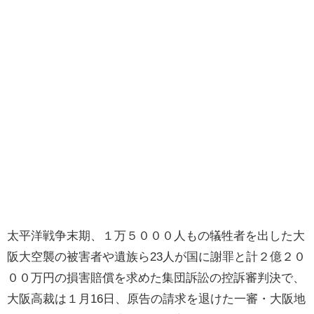
太平洋戦争末期、１万５０００人もの犠牲者を出した大
阪大空襲の被害者や遺族ら23人が国に謝罪と計２億２０
００万円の損害賠償を求めた集団訴訟の控訴審判決で、
大阪高裁は１月16日、原告の請求を退けた一審・大阪地