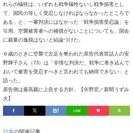
れらの犠牲は、いずれも戦争犠牲ないし戦争損害とし
て、国民の等しく受忍しなければならなかったところで
ある」と、一審判決にはなかった「戦争損害受忍論」を
引用。空襲被害者への補償がないことについても、国会
に裁量の逸脱はないと結論づけた。
６歳のときに空襲で左足を奪われた原告代表世話人の安
野輝子さん（73）は「非情な判決だ。戦争に巻き込んで
おいて被害を受忍すべきと言われても納得できない」と
語った。
原告側は最高裁に上告する方針。【矢野宏／新聞うずみ
火】
LINE
日本
の関連記事