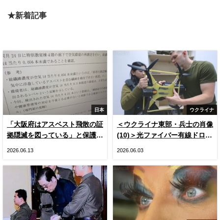
★新着記事
日本
ウクライナ
「大阪府はアスベスト飛散の証
＜ウクライナ東部・兵士の肖像
拠隠滅を図っている」と保護者
(10)＞光ファイバー有線ドロー
悲鳴 国や専門家の見解をでっ
ン登場とロシア軍ＫＶＮ機（写
2026.06.13
2026.06.03
ち上げ“虚偽”説明 国は府の主
真20枚）
張否定