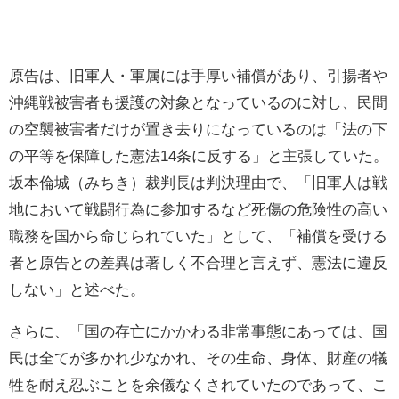
原告は、旧軍人・軍属には手厚い補償があり、引揚者や
沖縄戦被害者も援護の対象となっているのに対し、民間
の空襲被害者だけが置き去りになっているのは「法の下
の平等を保障した憲法14条に反する」と主張していた。
坂本倫城（みちき）裁判長は判決理由で、「旧軍人は戦
地において戦闘行為に参加するなど死傷の危険性の高い
職務を国から命じられていた」として、「補償を受ける
者と原告との差異は著しく不合理と言えず、憲法に違反
しない」と述べた。
さらに、「国の存亡にかかわる非常事態にあっては、国
民は全てが多かれ少なかれ、その生命、身体、財産の犠
牲を耐え忍ぶことを余儀なくされていたのであって、こ