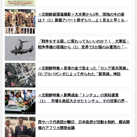
＜北朝鮮超望遠撮影＞大水害から1年、現地の今の姿
は？（1）新築アパート群ずらり…よく見ると早くもタ
イルの剥落も 堤防工事に男女軍人が大量動員（写真
10枚）
「戦争をする国」に変わってもいいのか？！ 大軍拡・
戦争準備の現場から（1） 世界で2か国のみ運用の「欠
陥機」と、日米共同訓練「レゾリュート・ドラゴン
25」
＜北朝鮮特集＞若者の血で染まった「ロシア派兵英雄」
(1) プロパガンダによって作られた「新英雄」神話
＜北朝鮮特集＞新興成金「トンチュ」の栄枯盛衰
（1） 市場を急拡大させたトンチュ、その没落の序幕
とは
西サハラ代表団が離日 日本政府が活動を制約 横浜開
催のアフリカ開発会議