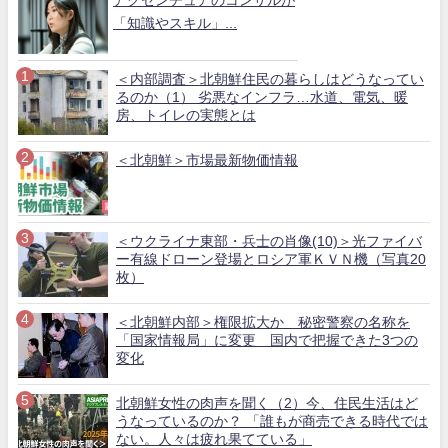
「知識やスキル」...
＜内部調査＞北朝鮮住民の暮らしはどうなってい
るのか（1） 劣悪なインフラ…水道、電気、暖
房、トイレの実態とは
＜北朝鮮＞市場最新物価情報
＜ウクライナ東部・兵士の肖像(10)＞光ファイバ
ー有線ドローン登場とロシア軍ＫＶＮ機（写真20
枚）
＜北朝鮮内部＞権限拡大か 秘密警察の名称を
「国家情報局」に変更 国内で把握できた3つの
変化
北朝鮮女性の肉声を聞く（2）今、住民生活はど
うなっているのか？ 「誰もが商売できる時代では
ない。人々は疲れ果てている」