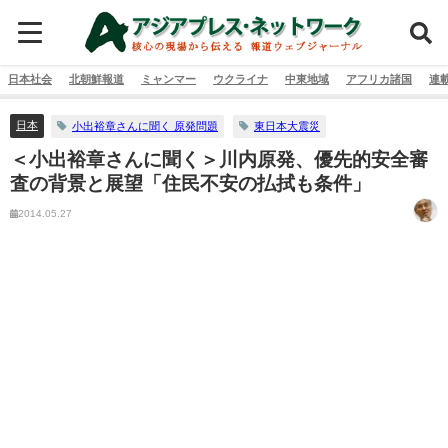
日本社会
北朝鮮報道
ミャンマー
ウクライナ
中東地域
アフリカ諸国
連
日本
小出裕章さんに聞く 原発問題
東日本大震災
＜小出裕章さんに聞く＞川内原発、優先的安全審
査の背景と展望「住民不安の払拭も条件」
2014.05.27