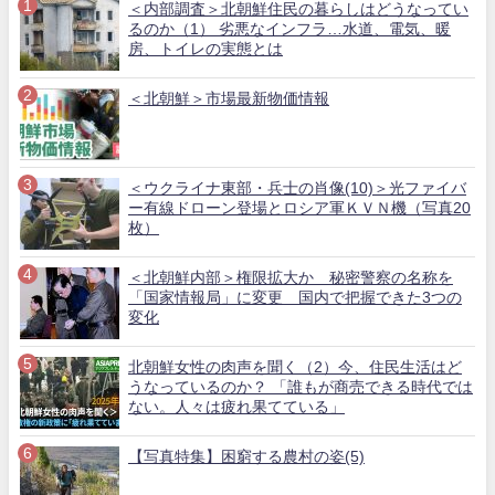
＜内部調査＞北朝鮮住民の暮らしはどうなってい
るのか（1） 劣悪なインフラ…水道、電気、暖
房、トイレの実態とは
＜北朝鮮＞市場最新物価情報
＜ウクライナ東部・兵士の肖像(10)＞光ファイバ
ー有線ドローン登場とロシア軍ＫＶＮ機（写真20
枚）
＜北朝鮮内部＞権限拡大か 秘密警察の名称を
「国家情報局」に変更 国内で把握できた3つの
変化
北朝鮮女性の肉声を聞く（2）今、住民生活はど
うなっているのか？ 「誰もが商売できる時代では
ない。人々は疲れ果てている」
【写真特集】困窮する農村の姿(5)