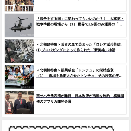
イルの剥落も 堤防工事に男女軍人が大量動員（写真
10枚）
「戦争をする国」に変わってもいいのか？！ 大軍拡・
戦争準備の現場から（1） 世界で2か国のみ運用の「欠
陥機」と、日米共同訓練「レゾリュート・ドラゴン
25」
＜北朝鮮特集＞若者の血で染まった「ロシア派兵英雄」
(1) プロパガンダによって作られた「新英雄」神話
＜北朝鮮特集＞新興成金「トンチュ」の栄枯盛衰
（1） 市場を急拡大させたトンチュ、その没落の序幕
とは
西サハラ代表団が離日 日本政府が活動を制約 横浜開
催のアフリカ開発会議