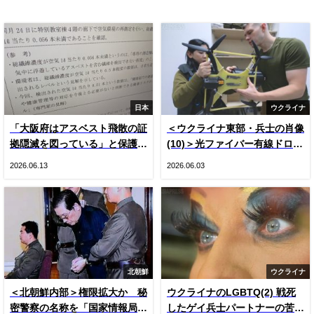
日本
ウクライナ
「大阪府はアスベスト飛散の証
＜ウクライナ東部・兵士の肖像
拠隠滅を図っている」と保護者
(10)＞光ファイバー有線ドロー
悲鳴 国や専門家の見解をでっ
ン登場とロシア軍ＫＶＮ機（写
2026.06.13
2026.06.03
ち上げ“虚偽”説明 国は府の主
真20枚）
張否定
北朝鮮
ウクライナ
＜北朝鮮内部＞権限拡大か 秘
ウクライナのLGBTQ(2) 戦死
密警察の名称を「国家情報局」
したゲイ兵士パートナーの苦