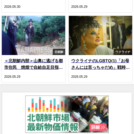
に変更 国内で把握できた3つ
悩 戦時下のドラァグクイー
2026.05.30
2026.05.29
の変化
ン、ジーナの涙
北朝鮮
ウクライナ
＜北朝鮮内部＞山奥に逃げる都
ウクライナのLGBTQ(1)「お母
市住民 焼畑で自給自足目指す
さんには言っちゃだめ」戦時下
人が続出 現金収入減による生
のドラァグクイーン、ジーナ・
2026.05.29
2026.05.29
活苦で
スマイル