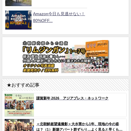
Amazon今日も見逃せない！
80%OFF...
★おすすめ記事
謹賀新年 2026 アジアプレス・ネットワーク
＜北朝鮮超望遠撮影＞大水害から1年、現地の今の姿
は？（1）新築アパート群ずらり…よく見ると早くもタ