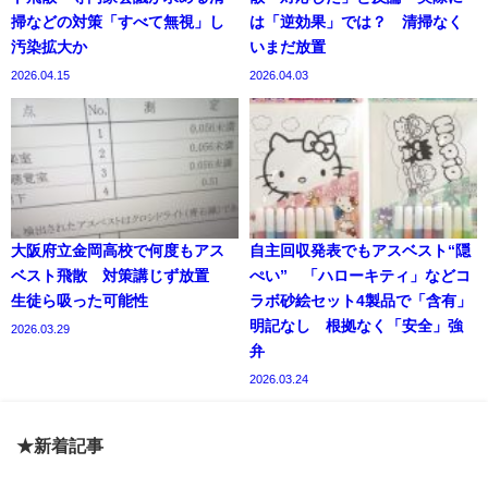
掃などの対策「すべて無視」し
は「逆効果」では？ 清掃なく
汚染拡大か
いまだ放置
2026.04.15
2026.04.03
大阪府立金岡高校で何度もアス
自主回収発表でもアスベスト“隠
ベスト飛散 対策講じず放置
ぺい” 「ハローキティ」などコ
生徒ら吸った可能性
ラボ砂絵セット4製品で「含有」
明記なし 根拠なく「安全」強
2026.03.29
弁
2026.03.24
★新着記事