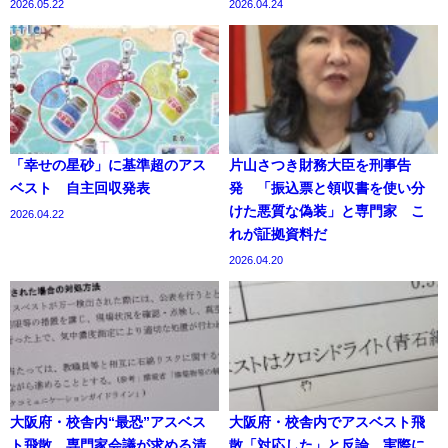
2026.05.22
2026.04.24
「幸せの星砂」に基準超のアス
片山さつき財務大臣を刑事告
ベスト 自主回収発表
発 「振込票と領収書を使い分
けた悪質な偽装」と専門家 こ
2026.04.22
れが証拠資料だ
2026.04.20
大阪府・校舎内“最恐”アスベス
大阪府・校舎内でアスベスト飛
ト飛散 専門家会議が求める清
散「対応した」と反論 実際に