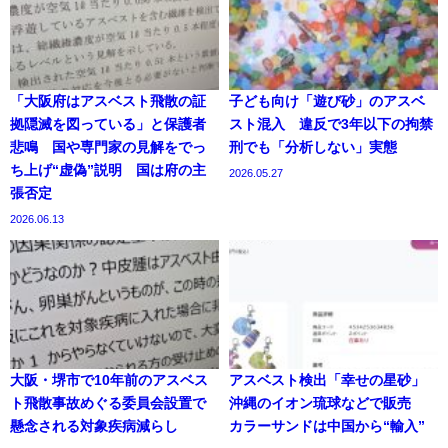
「大阪府はアスベスト飛散の証
子ども向け「遊び砂」のアスベ
拠隠滅を図っている」と保護者
スト混入 違反で3年以下の拘禁
悲鳴 国や専門家の見解をでっ
刑でも「分析しない」実態
ち上げ“虚偽”説明 国は府の主
2026.05.27
張否定
2026.06.13
大阪・堺市で10年前のアスベス
アスベスト検出「幸せの星砂」
ト飛散事故めぐる委員会設置で
沖縄のイオン琉球などで販売
懸念される対象疾病減らし
カラーサンドは中国から“輸入”