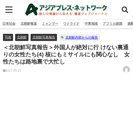
日本社会
北朝鮮報道
ミャンマー
ウクライナ
中東地域
アフリカ諸国
連
写真
北朝鮮
北朝鮮写真報告
北朝鮮内部からの報告
＜北朝鮮写真報告＞外国人が絶対に行 けない裏通
りの女性たち(4) 核にもミサイルにも関心なし 女
性たちは路地裏で大忙し
2017.05.22