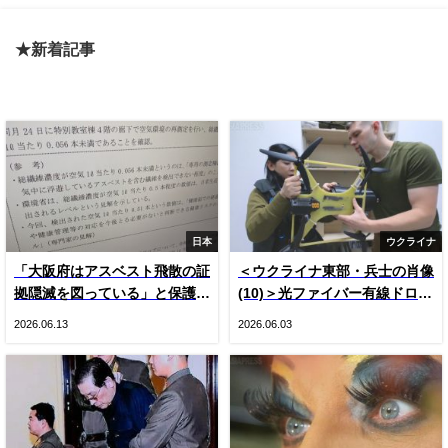
★新着記事
日本
ウクライナ
「大阪府はアスベスト飛散の証
＜ウクライナ東部・兵士の肖像
拠隠滅を図っている」と保護者
(10)＞光ファイバー有線ドロー
悲鳴 国や専門家の見解をでっ
ン登場とロシア軍ＫＶＮ機（写
2026.06.13
2026.06.03
ち上げ“虚偽”説明 国は府の主
真20枚）
張否定