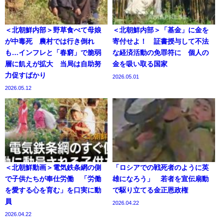
＜北朝鮮内部＞野草食べて母娘
＜北朝鮮内部＞「基金」に金を
が中毒死 農村では行き倒れ
寄付せよ！ 証書授与して不法
も…インフレと「春窮」で脆弱
な経済活動の免罪符に 個人の
層に飢えが拡大 当局は自助努
金を吸い取る国家
力促すばかり
2026.05.01
2026.05.12
＜北朝鮮動画＞電気鉄条網の側
「ロシアでの戦死者のように英
で子供たちが奉仕労働 「労働
雄になろう」 若者を宣伝扇動
を愛する心を育む」を口実に動
で駆り立てる金正恩政権
員
2026.04.22
2026.04.22