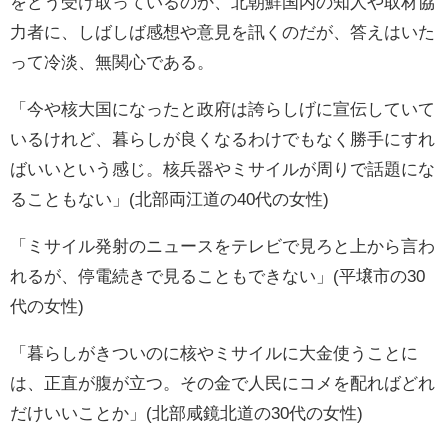
をどう受け取っているのか、北朝鮮国内の知人や取材協
力者に、しばしば感想や意見を訊くのだが、答えはいた
って冷淡、無関心である。
「今や核大国になったと政府は誇らしげに宣伝していて
いるけれど、暮らしが良くなるわけでもなく勝手にすれ
ばいいという感じ。核兵器やミサイルが周りで話題にな
ることもない」(北部両江道の40代の女性)
「ミサイル発射のニュースをテレビで見ろと上から言わ
れるが、停電続きで見ることもできない」(平壌市の30
代の女性)
「暮らしがきついのに核やミサイルに大金使うことに
は、正直が腹が立つ。その金で人民にコメを配ればどれ
だけいいことか」(北部咸鏡北道の30代の女性)