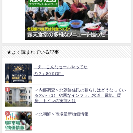
★よく読まれている記事
「え、こんなセールやってた
の？」80％OF...
＜内部調査＞北朝鮮住民の暮らしはどうなってい
るのか（1） 劣悪なインフラ…水道、電気、暖
房、トイレの実態とは
＜北朝鮮＞市場最新物価情報