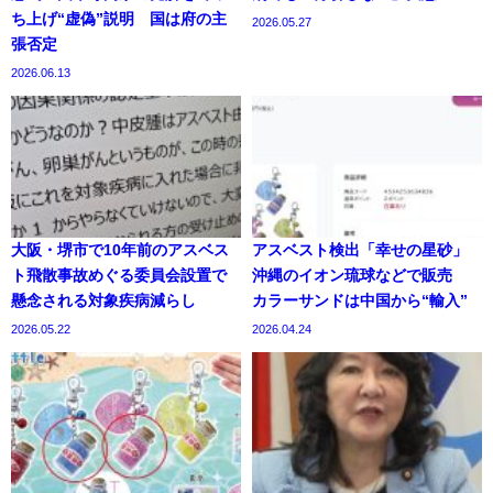
ち上げ“虚偽”説明 国は府の主
2026.05.27
張否定
2026.06.13
大阪・堺市で10年前のアスベス
アスベスト検出「幸せの星砂」
ト飛散事故めぐる委員会設置で
沖縄のイオン琉球などで販売
懸念される対象疾病減らし
カラーサンドは中国から“輸入”
2026.05.22
2026.04.24