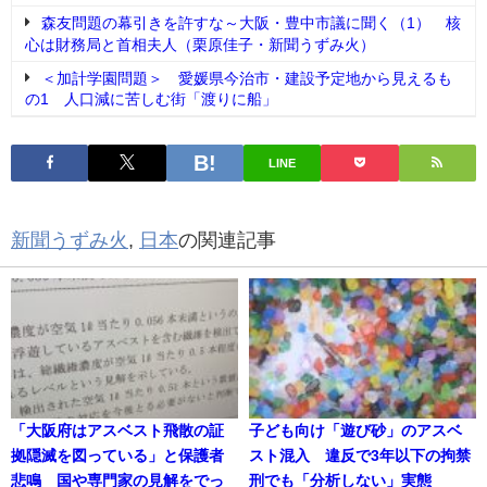
森友問題の幕引きを許すな～大阪・豊中市議に聞く（1） 核
心は財務局と首相夫人（栗原佳子・新聞うずみ火）
＜加計学園問題＞ 愛媛県今治市・建設予定地から見えるも
の1 人口減に苦しむ街「渡りに船」
LINE
新聞うずみ火
,
日本
の関連記事
「大阪府はアスベスト飛散の証
子ども向け「遊び砂」のアスベ
拠隠滅を図っている」と保護者
スト混入 違反で3年以下の拘禁
悲鳴 国や専門家の見解をでっ
刑でも「分析しない」実態