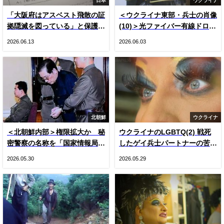
日本
ウクライナ
「大阪府はアスベスト飛散の証
＜ウクライナ東部・兵士の肖像
拠隠滅を図っている」と保護者
(10)＞光ファイバー有線ドロー
悲鳴 国や専門家の見解をでっ
ン登場とロシア軍ＫＶＮ機（写
2026.06.13
2026.06.03
ち上げ“虚偽”説明 国は府の主
真20枚）
張否定
北朝鮮
ウクライナ
＜北朝鮮内部＞権限拡大か 秘
ウクライナのLGBTQ(2) 戦死
密警察の名称を「国家情報局」
したゲイ兵士パートナーの苦
に変更 国内で把握できた3つ
悩 戦時下のドラァグクイー
2026.05.30
2026.05.29
の変化
ン、ジーナの涙