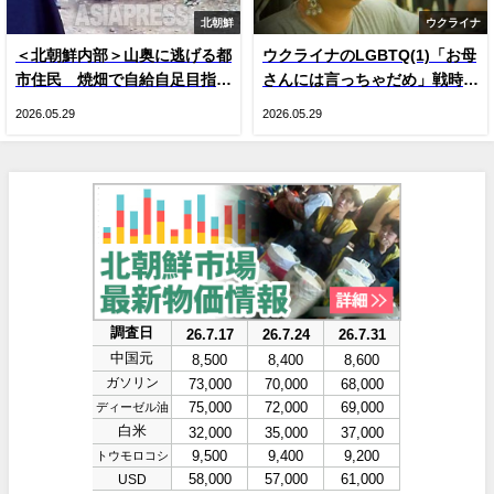
北朝鮮
ウクライナ
＜北朝鮮内部＞山奥に逃げる都
ウクライナのLGBTQ(1)「お母
市住民 焼畑で自給自足目指す
さんには言っちゃだめ」戦時下
人が続出 現金収入減による生
のドラァグクイーン、ジーナ・
2026.05.29
2026.05.29
活苦で
スマイル