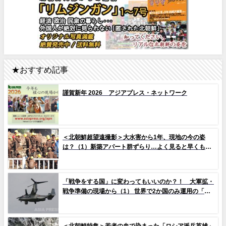
★おすすめ記事
謹賀新年 2026 アジアプレス・ネットワーク
＜北朝鮮超望遠撮影＞大水害から1年、現地の今の姿
は？（1）新築アパート群ずらり…よく見ると早くもタ
イルの剥落も 堤防工事に男女軍人が大量動員（写真
10枚）
「戦争をする国」に変わってもいいのか？！ 大軍拡・
戦争準備の現場から（1） 世界で2か国のみ運用の「欠
陥機」と、日米共同訓練「レゾリュート・ドラゴン
25」
＜北朝鮮特集＞若者の血で染まった「ロシア派兵英雄」