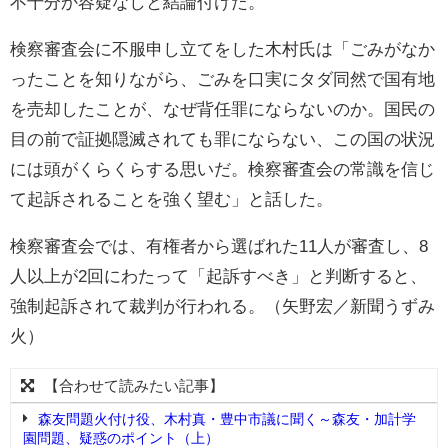
不十分か容疑なしと結論付けた。
検察審査会に不服申し立てをした木村氏は「ごみがなか
ったことを知りながら、ごみを口実にタダ同然で国有地
を売却したことが、なぜ背任罪にならないのか。国民の
目の前で証拠隠滅されても罪にならない、この国の状況
には頭がくらくらする思いだ。検察審査会の常識を信じ
て起訴されることを強く望む」と話した。
検察審査会では、有権者から選ばれた11人が審査し、8
人以上が2回にわたって「起訴すべき」と判断すると、
強制起訴されて裁判が行われる。（矢野宏／新聞うずみ
火）
【合わせて読みたい記事】
森友問題火付け役、木村真・豊中市議に聞く～森友・加計学
園問題、疑惑のポイント（上）