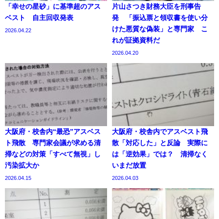
「幸せの星砂」に基準超のアス
片山さつき財務大臣を刑事告
ベスト 自主回収発表
発 「振込票と領収書を使い分
けた悪質な偽装」と専門家 こ
2026.04.22
れが証拠資料だ
2026.04.20
大阪府・校舎内“最恐”アスベス
大阪府・校舎内でアスベスト飛
ト飛散 専門家会議が求める清
散「対応した」と反論 実際に
掃などの対策「すべて無視」し
は「逆効果」では？ 清掃なく
汚染拡大か
いまだ放置
2026.04.15
2026.04.03