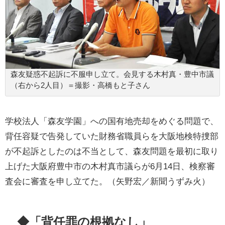
森友疑惑不起訴に不服申し立て。会見する木村真・豊中市議
（右から2人目）＝撮影・高橋もと子さん
学校法人「森友学園」への国有地売却をめぐる問題で、
背任容疑で告発していた財務省職員らを大阪地検特捜部
が不起訴としたのは不当として、森友問題を最初に取り
上げた大阪府豊中市の木村真市議らが6月14日、検察審
査会に審査を申し立てた。（矢野宏／新聞うずみ火）
◆「背任罪の根拠なし」