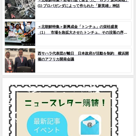
(1) プロパガンダによって作られた「新英雄」神話
＜北朝鮮特集＞新興成金「トンチュ」の栄枯盛衰
（1） 市場を急拡大させたトンチュ、その没落の序幕
とは
西サハラ代表団が離日 日本政府が活動を制約 横浜開
催のアフリカ開発会議