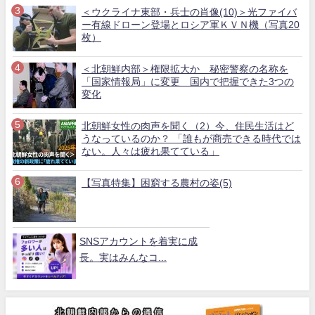
＜ウクライナ東部・兵士の肖像(10)＞光ファイバ
ー有線ドローン登場とロシア軍ＫＶＮ機（写真20
枚）
＜北朝鮮内部＞権限拡大か 秘密警察の名称を
「国家情報局」に変更 国内で把握できた3つの
変化
北朝鮮女性の肉声を聞く（2）今、住民生活はど
うなっているのか？ 「誰もが商売できる時代では
ない。人々は疲れ果てている」
【写真特集】困窮する農村の姿(5)
SNSアカウントを着実に成
長。実はみんなコ...