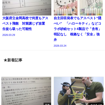
大阪府立金岡高校で何度もアス
自主回収発表でもアスベスト“隠
ベスト飛散 対策講じず放置
ぺい” 「ハローキティ」などコ
生徒ら吸った可能性
ラボ砂絵セット4製品で「含有」
明記なし 根拠なく「安全」強
2026.03.29
弁
2026.03.24
★新着記事