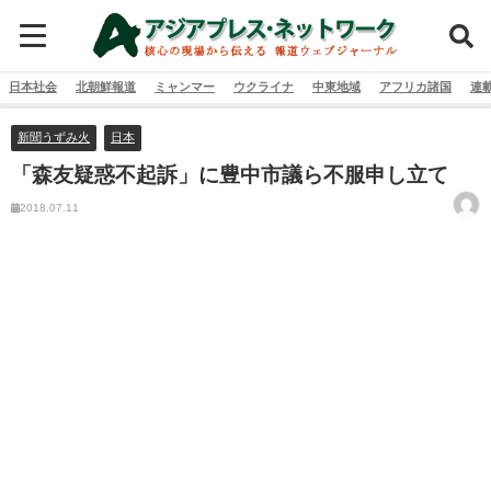
日本社会
北朝鮮報道
ミャンマー
ウクライナ
中東地域
アフリカ諸国
連
新聞うずみ火
日本
「森友疑惑不起訴」に豊中市議ら不服申し立て
2018.07.11