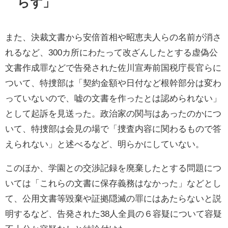
らず」
また、決裁文書から安倍首相や昭恵夫人らの名前が消さ
れるなど、300カ所にわたって改ざんしたとする虚偽公
文書作成罪などで告発された佐川宣寿前国税庁長官らに
ついて、特捜部は「契約金額や日付など根幹部分は変わ
っていないので、嘘の文書を作ったとは認められない」
として起訴を見送った。政治家の関与はあったのかにつ
いて、特捜部は会見の場で「捜査内容に関わるもので答
えられない」と述べるなど、明らかにしていない。
このほか、学園との交渉記録を廃棄したとする問題につ
いては「これらの文書に保存義務はなかった」などとし
て、公用文書等毀棄や証拠隠滅の罪にはあたらないと説
明するなど、告発された38人全員の６容疑について容疑