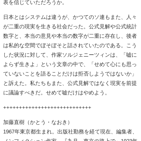
表を信じていただろうか。
日本とはシステムは違うが、かつてのソ連もまた、人々
が二重の現実を生きる社会だった。公式見解や公式統計
数字と、本当の意見や本当の数字が二重に存在し、後者
は私的な空間でぼそぼそと話されていたのである。こう
した状況に対して、作家ソルジェニーツィンは、「嘘に
よらず生きよ」という文章の中で、「せめて心にも思っ
ていないことを語ることだけは拒否しようではないか」
と訴えた。私たちもまた、公式見解ではなく現実を前提
に議論すべきだ。せめて嘘だけはやめよう。
++++++++++++++++++++++++++++
加藤直樹（かとう・なおき）
1967年東京都生まれ。出版社勤務を経て現在、編集者、
ノンフィクション作家。『九月、東京の路上で～1923年