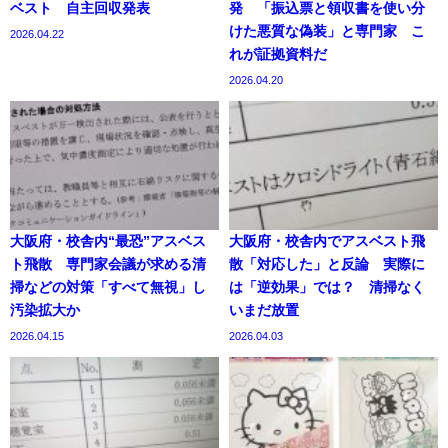
ベスト 自主回収発表
発 「振込票と領収書を使い分
けた悪質な偽装」と専門家 こ
2026.04.22
れが証拠資料だ
2026.04.20
大阪府・校舎内“最恐”アスベス
大阪府・校舎内でアスベスト飛
ト飛散 専門家会議が求める清
散「対応した」と反論 実際に
掃などの対策「すべて無視」し
は「逆効果」では？ 清掃なく
汚染拡大か
いまだ放置
2026.04.15
2026.04.03