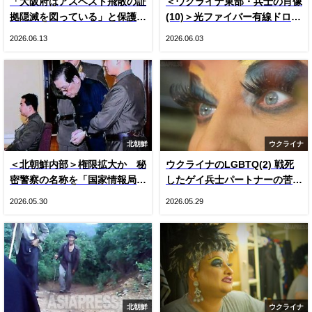
「大阪府はアスベスト飛散の証
＜ウクライナ東部・兵士の肖像
拠隠滅を図っている」と保護者
(10)＞光ファイバー有線ドロー
悲鳴 国や専門家の見解をでっ
ン登場とロシア軍ＫＶＮ機（写
2026.06.13
2026.06.03
ち上げ“虚偽”説明 国は府の主
真20枚）
張否定
北朝鮮
ウクライナ
＜北朝鮮内部＞権限拡大か 秘
ウクライナのLGBTQ(2) 戦死
密警察の名称を「国家情報局」
したゲイ兵士パートナーの苦
に変更 国内で把握できた3つ
悩 戦時下のドラァグクイー
2026.05.30
2026.05.29
の変化
ン、ジーナの涙
北朝鮮
ウクライナ