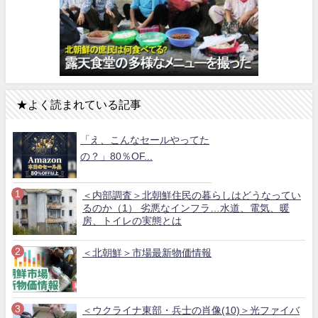
★よく読まれている記事
「え、こんなセールやってた
の？」80％OF...
＜内部調査＞北朝鮮住民の暮らしはどうなってい
るのか（1） 劣悪なインフラ…水道、電気、暖
房、トイレの実態とは
＜北朝鮮＞市場最新物価情報
＜ウクライナ東部・兵士の肖像(10)＞光ファイバ