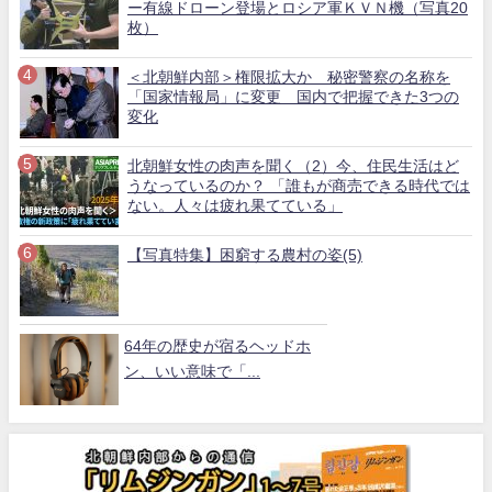
ー有線ドローン登場とロシア軍ＫＶＮ機（写真20
枚）
＜北朝鮮内部＞権限拡大か 秘密警察の名称を
「国家情報局」に変更 国内で把握できた3つの
変化
北朝鮮女性の肉声を聞く（2）今、住民生活はど
うなっているのか？ 「誰もが商売できる時代では
ない。人々は疲れ果てている」
【写真特集】困窮する農村の姿(5)
64年の歴史が宿るヘッドホ
ン、いい意味で「...