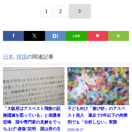
1
2
3
LINE
日本
,
韓国
の関連記事
「大阪府はアスベスト飛散の証
子ども向け「遊び砂」のアスベ
拠隠滅を図っている」と保護者
スト混入 違反で3年以下の拘禁
悲鳴 国や専門家の見解をでっ
刑でも「分析しない」実態
ち上げ“虚偽”説明 国は府の主
2026.05.27