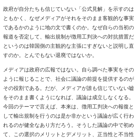
政府が自分たちも信じていない「公式見解」を示すのは
ともかく、なぜメディアがそれをそのまま客観的な事実
であるかのように地の文で書くのか。なぜ自らの当初の
報道を否定して、輸出規制が徴用工判決への対抗措置だ
というのは韓国側の主観的な主張にすぎないと説明し直
すのか。とんでもない退廃ではないか。
メディアは政府の広報ではない。自ら調べた事実をその
ように報じることで、社会に議論の前提を提供するのが
その役割である。だが、メディアが誰も信じていない嘘
をそのまま書くようになれば、議論は成立しなくなる。
今回のテーマで言えば、本来は、徴用工判決への報復と
して輸出規制を行うのは是か非かという議論が広く行わ
れるのが健全なあり方だろう。そうした議論の中で初め
て、この選択のメリットとデメリット、正当性と不当性