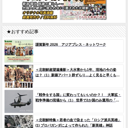
★おすすめ記事
謹賀新年 2026 アジアプレス・ネットワーク
＜北朝鮮超望遠撮影＞大水害から1年、現地の今の姿
は？（1）新築アパート群ずらり…よく見ると早くもタ
イルの剥落も 堤防工事に男女軍人が大量動員（写真
10枚）
「戦争をする国」に変わってもいいのか？！ 大軍拡・
戦争準備の現場から（1） 世界で2か国のみ運用の「欠
陥機」と、日米共同訓練「レゾリュート・ドラゴン
25」
＜北朝鮮特集＞若者の血で染まった「ロシア派兵英雄」
(1) プロパガンダによって作られた「新英雄」神話