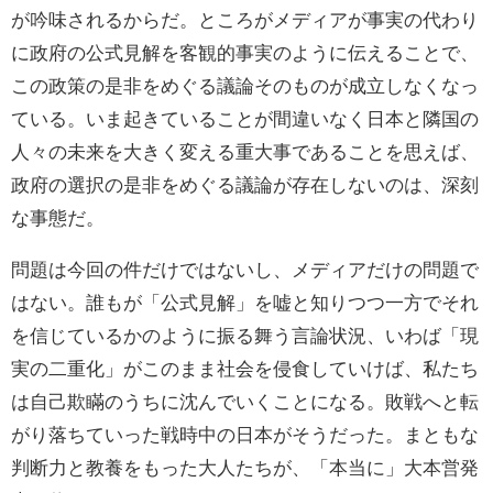
が吟味されるからだ。ところがメディアが事実の代わり
に政府の公式見解を客観的事実のように伝えることで、
この政策の是非をめぐる議論そのものが成立しなくなっ
ている。いま起きていることが間違いなく日本と隣国の
人々の未来を大きく変える重大事であることを思えば、
政府の選択の是非をめぐる議論が存在しないのは、深刻
な事態だ。
問題は今回の件だけではないし、メディアだけの問題で
はない。誰もが「公式見解」を嘘と知りつつ一方でそれ
を信じているかのように振る舞う言論状況、いわば「現
実の二重化」がこのまま社会を侵食していけば、私たち
は自己欺瞞のうちに沈んでいくことになる。敗戦へと転
がり落ちていった戦時中の日本がそうだった。まともな
判断力と教養をもった大人たちが、「本当に」大本営発