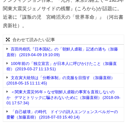
関東大震災ジェノサイドの残響』(ころから)が話題に。
近著に『謀叛の児 宮崎滔天の「世界革命」』（河出書
房新社）。
合わせて読みたい記事
百田尚樹氏『日本国紀』の「朝鮮人虐殺」記述の過ち（加藤
直樹） (2019-04-09 19:10:09)
100年前の「独立宣言」が日本人に呼びかけたこと（加藤直
樹） (2019-03-27 11:13:51)
文在寅大統領は「分断体制」の克服を目指す （加藤直樹）
(2018-05-15 11:11:45)
＜関東大震災95年＞なぜ朝鮮人虐殺の事実を直視しないの
か デマとトリックに騙されないために（加藤直樹） (2018-09-
01 17:57:34)
「自己破壊」の時代 ドイツの詩人エンツェンスベルガーの
憂鬱（加藤直樹） (2018-07-03 15:40:14)