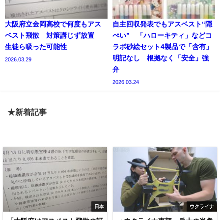
大阪府立金岡高校で何度もアス
自主回収発表でもアスベスト“隠
ベスト飛散 対策講じず放置
ぺい” 「ハローキティ」などコ
生徒ら吸った可能性
ラボ砂絵セット4製品で「含有」
明記なし 根拠なく「安全」強
2026.03.29
弁
2026.03.24
★新着記事
日本
ウクライナ