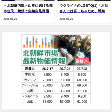
＜北朝鮮内部＞山奥に逃げる都
ウクライナのLGBTQ(1)「お母
市住民 焼畑で自給自足目指す
さんには言っちゃだめ」戦時下
人が続出 現金収入減による生
のドラァグクイーン、ジーナ・
2026.05.29
2026.05.29
活苦で
スマイル