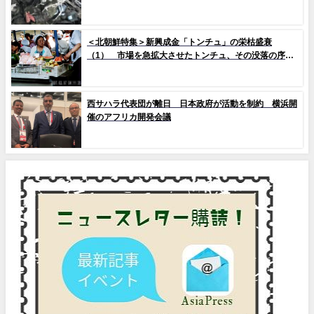
＜北朝鮮特集＞新興成金「トンチュ」の栄枯盛衰
（1） 市場を急拡大させたトンチュ、その没落の序幕
とは
西サハラ代表団が離日 日本政府が活動を制約 横浜開
催のアフリカ開発会議