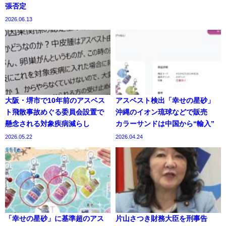
張否定
2026.06.13
大阪・堺市で10年前のアスベス
アスベスト検出「幸せの星砂」
ト飛散事故めぐる委員会設置で
沖縄のイオン琉球などで販売
懸念される対象疾病減らし
カラーサンドは中国から“輸入”
2026.05.22
2026.04.24
「幸せの星砂」に基準超のアス
片山さつき財務大臣を刑事告