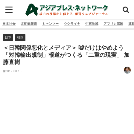
日本社会
北朝鮮報道
ミャンマー
ウクライナ
中東地域
アフリカ諸国
連
日本
韓国
＜日韓関係悪化とメディア＞ 嘘だけはやめよう
「対韓輸出規制」報道がつくる「二重の現実」 加
藤直樹
2019.08.13