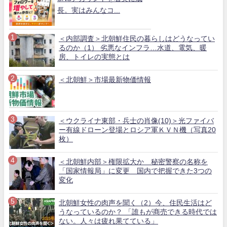
長。実はみんなコ...
＜内部調査＞北朝鮮住民の暮らしはどうなってい
るのか（1） 劣悪なインフラ…水道、電気、暖
房、トイレの実態とは
＜北朝鮮＞市場最新物価情報
＜ウクライナ東部・兵士の肖像(10)＞光ファイバ
ー有線ドローン登場とロシア軍ＫＶＮ機（写真20
枚）
＜北朝鮮内部＞権限拡大か 秘密警察の名称を
「国家情報局」に変更 国内で把握できた3つの
変化
北朝鮮女性の肉声を聞く（2）今、住民生活はど
うなっているのか？ 「誰もが商売できる時代では
ない。人々は疲れ果てている」