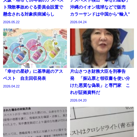
ト飛散事故めぐる委員会設置で
沖縄のイオン琉球などで販売
懸念される対象疾病減らし
カラーサンドは中国から“輸入”
2026.05.22
2026.04.24
「幸せの星砂」に基準超のアス
片山さつき財務大臣を刑事告
ベスト 自主回収発表
発 「振込票と領収書を使い分
けた悪質な偽装」と専門家 こ
2026.04.22
れが証拠資料だ
2026.04.20