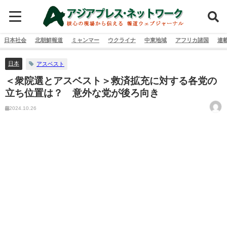
日本社会
北朝鮮報道
ミャンマー
ウクライナ
中東地域
アフリカ諸国
連
日本
アスベスト
＜衆院選とアスベスト＞救済拡充に対する各党の
立ち位置は？ 意外な党が後ろ向き
2024.10.26