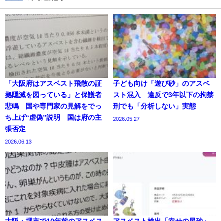
「大阪府はアスベスト飛散の証
子ども向け「遊び砂」のアスベ
拠隠滅を図っている」と保護者
スト混入 違反で3年以下の拘禁
悲鳴 国や専門家の見解をでっ
刑でも「分析しない」実態
ち上げ“虚偽”説明 国は府の主
2026.05.27
張否定
2026.06.13
大阪・堺市で10年前のアスベス
アスベスト検出「幸せの星砂」