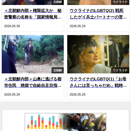
北朝鮮
ウクライナ
＜北朝鮮内部＞権限拡大か 秘
ウクライナのLGBTQ(2) 戦死
密警察の名称を「国家情報局」
したゲイ兵士パートナーの苦
に変更 国内で把握できた3つ
悩 戦時下のドラァグクイー
2026.05.30
2026.05.29
の変化
ン、ジーナの涙
北朝鮮
ウクライナ
＜北朝鮮内部＞山奥に逃げる都
ウクライナのLGBTQ(1)「お母
市住民 焼畑で自給自足目指す
さんには言っちゃだめ」戦時下
人が続出 現金収入減による生
のドラァグクイーン、ジーナ・
2026.05.29
2026.05.29
活苦で
スマイル