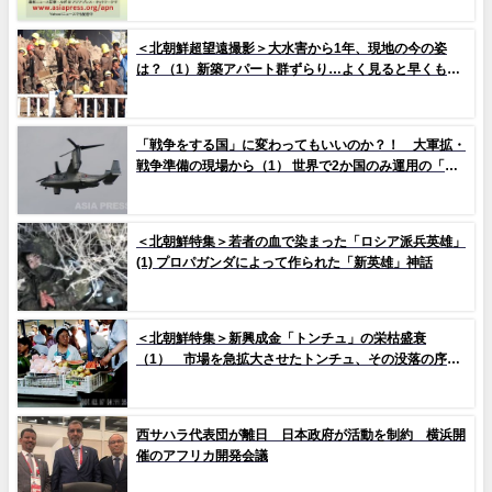
＜北朝鮮超望遠撮影＞大水害から1年、現地の今の姿
は？（1）新築アパート群ずらり…よく見ると早くもタ
イルの剥落も 堤防工事に男女軍人が大量動員（写真
10枚）
「戦争をする国」に変わってもいいのか？！ 大軍拡・
戦争準備の現場から（1） 世界で2か国のみ運用の「欠
陥機」と、日米共同訓練「レゾリュート・ドラゴン
25」
＜北朝鮮特集＞若者の血で染まった「ロシア派兵英雄」
(1) プロパガンダによって作られた「新英雄」神話
＜北朝鮮特集＞新興成金「トンチュ」の栄枯盛衰
（1） 市場を急拡大させたトンチュ、その没落の序幕
とは
西サハラ代表団が離日 日本政府が活動を制約 横浜開
催のアフリカ開発会議