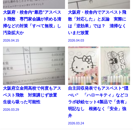
大阪府・校舎内“最恐”アスベス
大阪府・校舎内でアスベスト飛
ト飛散 専門家会議が求める清
散「対応した」と反論 実際に
掃などの対策「すべて無視」し
は「逆効果」では？ 清掃なく
汚染拡大か
いまだ放置
2026.04.15
2026.04.03
大阪府立金岡高校で何度もアス
自主回収発表でもアスベスト“隠
ベスト飛散 対策講じず放置
ぺい” 「ハローキティ」などコ
生徒ら吸った可能性
ラボ砂絵セット4製品で「含有」
明記なし 根拠なく「安全」強
2026.03.29
弁
2026.03.24