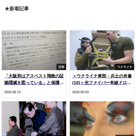
★新着記事
日本
ウクライナ
「大阪府はアスベスト飛散の証
＜ウクライナ東部・兵士の肖像
拠隠滅を図っている」と保護者
(10)＞光ファイバー有線ドロー
悲鳴 国や専門家の見解をでっ
ン登場とロシア軍ＫＶＮ機（写
2026.06.13
2026.06.03
ち上げ“虚偽”説明 国は府の主
真20枚）
張否定