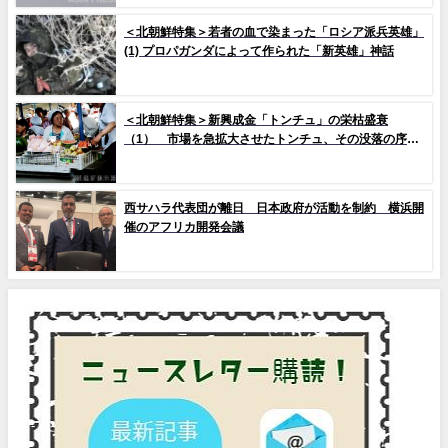
25」
＜北朝鮮特集＞若者の血で染まった「ロシア派兵英雄」
(1) プロパガンダによって作られた「新英雄」神話
＜北朝鮮特集＞新興成金「トンチュ」の栄枯盛衰
（1） 市場を急拡大させたトンチュ、その没落の序幕
とは
西サハラ代表団が離日 日本政府が活動を制約 横浜開
催のアフリカ開発会議