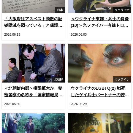
日本
ウクライナ
「大阪府はアスベスト飛散の証
＜ウクライナ東部・兵士の肖像
拠隠滅を図っている」と保護者
(10)＞光ファイバー有線ドロー
悲鳴 国や専門家の見解をでっ
ン登場とロシア軍ＫＶＮ機（写
2026.06.13
2026.06.03
ち上げ“虚偽”説明 国は府の主
真20枚）
張否定
北朝鮮
ウクライナ
＜北朝鮮内部＞権限拡大か 秘
ウクライナのLGBTQ(2) 戦死
密警察の名称を「国家情報局」
したゲイ兵士パートナーの苦
に変更 国内で把握できた3つ
悩 戦時下のドラァグクイー
2026.05.30
2026.05.29
の変化
ン、ジーナの涙