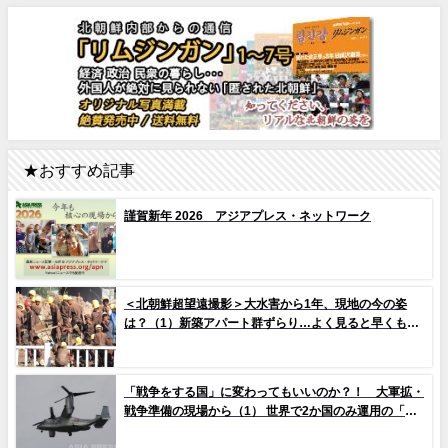
★おすすめ記事
謹賀新年 2026 アジアプレス・ネットワーク
＜北朝鮮超望遠撮影＞大水害から1年、現地の今の姿
は？（1）新築アパート群ずらり…よく見ると早くもタ
イルの剥落も 堤防工事に男女軍人が大量動員（写真
10枚）
「戦争をする国」に変わってもいいのか？！ 大軍拡・
戦争準備の現場から（1） 世界で2か国のみ運用の「欠
陥機」と、日米共同訓練「レゾリュート・ドラゴン