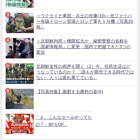
＜ウクライナ東部・兵士の肖像(10)＞光ファイバ
ー有線ドローン登場とロシア軍ＫＶＮ機（写真20
枚）
＜北朝鮮内部＞権限拡大か 秘密警察の名称を
「国家情報局」に変更 国内で把握できた3つの
変化
北朝鮮女性の肉声を聞く（2）今、住民生活はど
うなっているのか？ 「誰もが商売できる時代では
ない。人々は疲れ果てている」
【写真特集】困窮する農村の姿(5)
「え、こんなセールやってた
の？」80％OF...