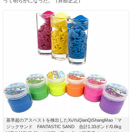
って明らかになった。（井部正之）
基準超のアスベストを検出したXuYuQianQiShangMao「マ
ジックサンド FANTASTIC SAND 合計1.33ポンド/0.6kg