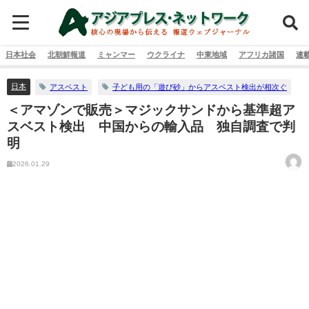
日本社会
北朝鮮報道
ミャンマー
ウクライナ
中東地域
アフリカ諸国
連
日本
アスベスト
子ども用の「遊び砂」からアスベスト検出が相次ぐ
＜アマゾンで販売＞マジックサンドから基準超ア
スベスト検出 中国からの輸入品 独自調査で判
明
2026.01.29