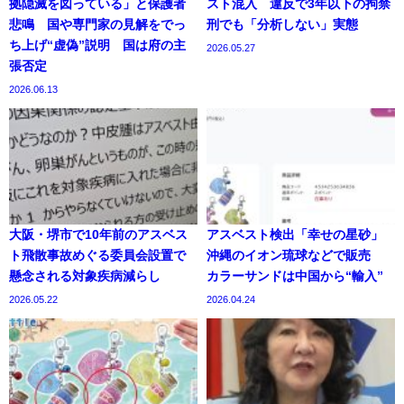
拠隠滅を図っている」と保護者
スト混入 違反で3年以下の拘禁
悲鳴 国や専門家の見解をでっ
刑でも「分析しない」実態
ち上げ“虚偽”説明 国は府の主
2026.05.27
張否定
2026.06.13
大阪・堺市で10年前のアスベス
アスベスト検出「幸せの星砂」
ト飛散事故めぐる委員会設置で
沖縄のイオン琉球などで販売
懸念される対象疾病減らし
カラーサンドは中国から“輸入”
2026.05.22
2026.04.24