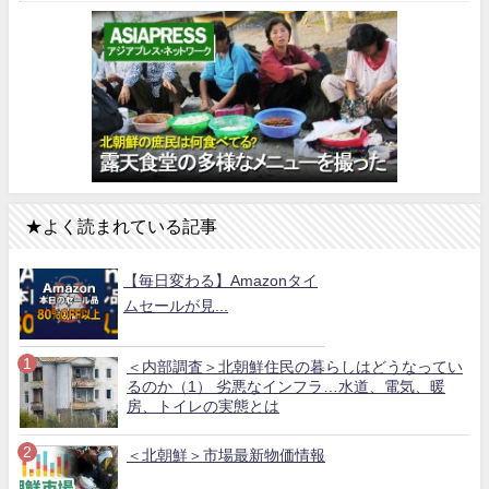
★よく読まれている記事
【毎日変わる】Amazonタイ
ムセールが見...
＜内部調査＞北朝鮮住民の暮らしはどうなってい
るのか（1） 劣悪なインフラ…水道、電気、暖
房、トイレの実態とは
＜北朝鮮＞市場最新物価情報