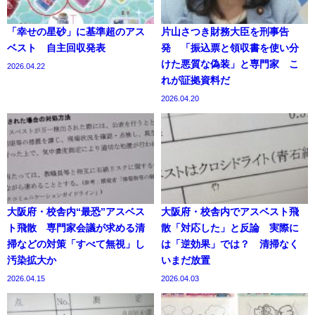
「幸せの星砂」に基準超のアス
片山さつき財務大臣を刑事告
ベスト 自主回収発表
発 「振込票と領収書を使い分
けた悪質な偽装」と専門家 こ
2026.04.22
れが証拠資料だ
2026.04.20
大阪府・校舎内“最恐”アスベス
大阪府・校舎内でアスベスト飛
ト飛散 専門家会議が求める清
散「対応した」と反論 実際に
掃などの対策「すべて無視」し
は「逆効果」では？ 清掃なく
汚染拡大か
いまだ放置
2026.04.15
2026.04.03