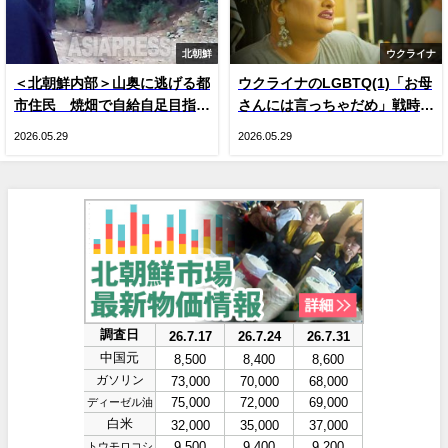
北朝鮮
ウクライナ
＜北朝鮮内部＞山奥に逃げる都
ウクライナのLGBTQ(1)「お母
市住民 焼畑で自給自足目指す
さんには言っちゃだめ」戦時下
人が続出 現金収入減による生
のドラァグクイーン、ジーナ・
2026.05.29
2026.05.29
活苦で
スマイル