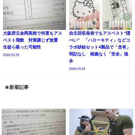
大阪府立金岡高校で何度もアス
自主回収発表でもアスベスト“隠
ベスト飛散 対策講じず放置
ぺい” 「ハローキティ」などコ
生徒ら吸った可能性
ラボ砂絵セット4製品で「含有」
明記なし 根拠なく「安全」強
2026.03.29
弁
2026.03.24
★新着記事