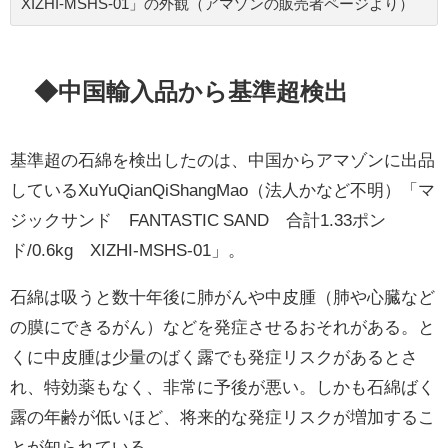
XIZHI-MSHS-01」の外観（アマゾンの販売者ページより）
◆中国輸入品から基準超検出
基準超の石綿を検出したのは、中国からアマゾンに出品
しているXuYuQianQiShangMao（法人かなど不明）「マ
ジックサンド FANTASTIC SAND 合計1.33ポン
ド/0.6kg XIZHI-MSHS-01」。
石綿は吸うと数十年後に肺がんや中皮腫（肺や心臓など
の膜にできるがん）などを発症させるおそれがある。と
くに中皮腫は少量のばく露でも発症リスクがあるとさ
れ、特効薬もなく、非常に予後が悪い。しかも石綿ばく
露の年齢が低いほど、将来的な発症リスクが増加するこ
とが知られている。