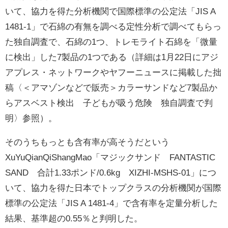
いて、協力を得た分析機関で国際標準の公定法「JIS A
1481-1」で石綿の有無を調べる定性分析で調べてもらっ
た独自調査で、石綿の1つ、トレモライト石綿を「微量
に検出」した7製品の1つである（詳細は1月22日にアジ
アプレス・ネットワークやヤフーニュースに掲載した拙
稿〈＜アマゾンなどで販売＞カラーサンドなど7製品か
らアスベスト検出 子どもが吸う危険 独自調査で判
明〉参照）。
そのうちもっとも含有率が高そうだという
XuYuQianQiShangMao「マジックサンド FANTASTIC
SAND 合計1.33ポンド/0.6kg XIZHI-MSHS-01」につ
いて、協力を得た日本でトップクラスの分析機関が国際
標準の公定法「JIS A 1481-4」で含有率を定量分析した
結果、基準超の0.55％と判明した。