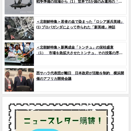
戦争準備の現場から（1） 世界で2か国のみ運用の「欠
陥機」と、日米共同訓練「レゾリュート・ドラゴン
25」
＜北朝鮮特集＞若者の血で染まった「ロシア派兵英雄」
(1) プロパガンダによって作られた「新英雄」神話
＜北朝鮮特集＞新興成金「トンチュ」の栄枯盛衰
（1） 市場を急拡大させたトンチュ、その没落の序幕
とは
西サハラ代表団が離日 日本政府が活動を制約 横浜開
催のアフリカ開発会議