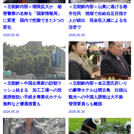
＜北朝鮮内部＞権限拡大か 秘
＜北朝鮮内部＞山奥に逃げる都
密警察の名称を「国家情報局」
市住民 焼畑で自給自足目指す
に変更 国内で把握できた3つの
人が続出 現金収入減による生
変化
活苦で
2026.05.30
2026.05.29
＜北朝鮮＞中国企業家の訪朝ラ
＜北朝鮮内部＞金正恩氏肝いり
ッシュ始まる 加工工場への投
の豪華ホテルは閑古鳥 白頭山
資誘致狙い手続き簡素化ホテル
観光への中国人誘致は大不振
無料など優遇措置も
管理要員らも離脱
2026.05.20
2026.05.18