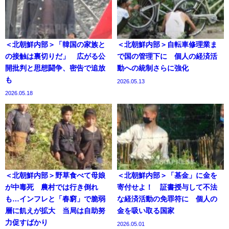
＜北朝鮮内部＞「韓国の家族と
＜北朝鮮内部＞自転車修理業ま
の接触は裏切りだ」 広がる公
で国の管理下に 個人の経済活
開批判と思想闘争、密告で追放
動への統制さらに強化
も
2026.05.13
2026.05.18
＜北朝鮮内部＞野草食べて母娘
＜北朝鮮内部＞「基金」に金を
が中毒死 農村では行き倒れ
寄付せよ！ 証書授与して不法
も…インフレと「春窮」で脆弱
な経済活動の免罪符に 個人の
層に飢えが拡大 当局は自助努
金を吸い取る国家
力促すばかり
2026.05.01