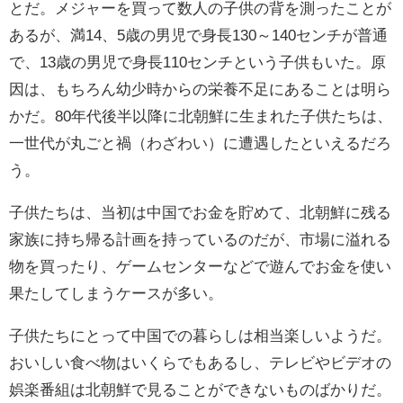
とだ。メジャーを買って数人の子供の背を測ったことが
あるが、満
14
、
5
歳の男児で身長
130
～
140
センチが普通
で、
13
歳の男児で身長
110
センチという子供もいた。原
因は、もちろん幼少時からの栄養不足にあることは明ら
かだ。
80
年代後半以降に北朝鮮に生まれた子供たちは、
一世代が丸ごと
禍（
わざわい）に遭遇したといえるだろ
う。
子供たちは、当初は中国でお金を貯めて、北朝鮮に残る
家族に持ち帰る計画を持っているのだが、市場に溢れる
物を買ったり、ゲームセンターなどで遊んでお金を使い
果たしてしまうケースが多い。
子供たちにとって中国での暮らしは相当楽しいようだ。
おいしい食べ物はいくらでもあるし、テレビやビデオの
娯楽番組は北朝鮮で見ることができないものばかりだ。