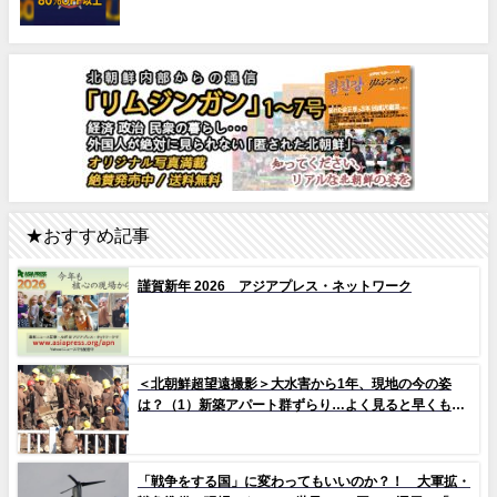
★おすすめ記事
謹賀新年 2026 アジアプレス・ネットワーク
＜北朝鮮超望遠撮影＞大水害から1年、現地の今の姿
は？（1）新築アパート群ずらり…よく見ると早くもタ
イルの剥落も 堤防工事に男女軍人が大量動員（写真
10枚）
「戦争をする国」に変わってもいいのか？！ 大軍拡・