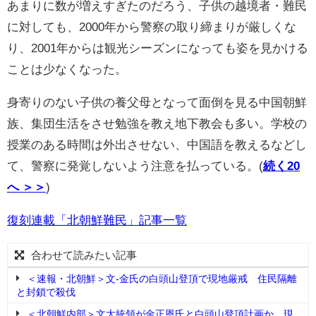
あまりに数が増えすぎたのだろう、子供の越境者・難民
に対しても、
2000
年から警察の取り締まりが厳しくな
り、
2001
年からは観光シーズンになっても姿を見かける
ことは少なくなった。
身寄りのない子供の養父母となって面倒を見る中国朝鮮
族、集団生活をさせ勉強を教え地下教会も多い。学校の
授業のある時間は外出させない、中国語を教えるなどし
て、警察に発覚しないよう注意を払っている。
(
続く20
へ ＞＞
)
復刻連載「北朝鮮難民」記事一覧
合わせて読みたい記事
＜速報・北朝鮮＞文-金氏の白頭山登頂で現地厳戒 住民隔離
と封鎖で殺伐
＜北朝鮮内部＞文大統領が金正恩氏と白頭山登頂計画か 現