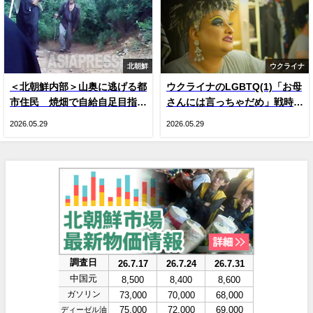
北朝鮮
ウクライナ
＜北朝鮮内部＞山奥に逃げる都
ウクライナのLGBTQ(1)「お母
市住民 焼畑で自給自足目指す
さんには言っちゃだめ」戦時下
人が続出 現金収入減による生
のドラァグクイーン、ジーナ・
2026.05.29
2026.05.29
活苦で
スマイル