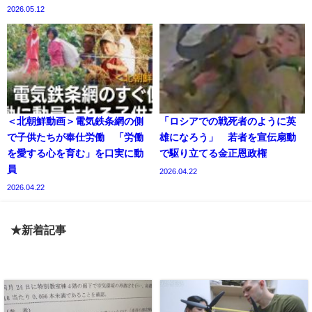
2026.05.12
＜北朝鮮動画＞電気鉄条網の側
「ロシアでの戦死者のように英
で子供たちが奉仕労働 「労働
雄になろう」 若者を宣伝扇動
を愛する心を育む」を口実に動
で駆り立てる金正恩政権
員
2026.04.22
2026.04.22
★新着記事