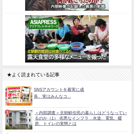
★よく読まれている記事
SNSアカウントを着実に成
長。実はみんなコ...
＜内部調査＞北朝鮮住民の暮らしはどうなってい
るのか（1） 劣悪なインフラ…水道、電気、暖
房、トイレの実態とは