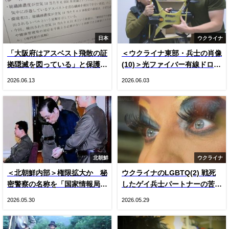
日本
ウクライナ
「大阪府はアスベスト飛散の証
＜ウクライナ東部・兵士の肖像
拠隠滅を図っている」と保護者
(10)＞光ファイバー有線ドロー
悲鳴 国や専門家の見解をでっ
ン登場とロシア軍ＫＶＮ機（写
2026.06.13
2026.06.03
ち上げ“虚偽”説明 国は府の主
真20枚）
張否定
北朝鮮
ウクライナ
＜北朝鮮内部＞権限拡大か 秘
ウクライナのLGBTQ(2) 戦死
密警察の名称を「国家情報局」
したゲイ兵士パートナーの苦
に変更 国内で把握できた3つ
悩 戦時下のドラァグクイー
2026.05.30
2026.05.29
の変化
ン、ジーナの涙