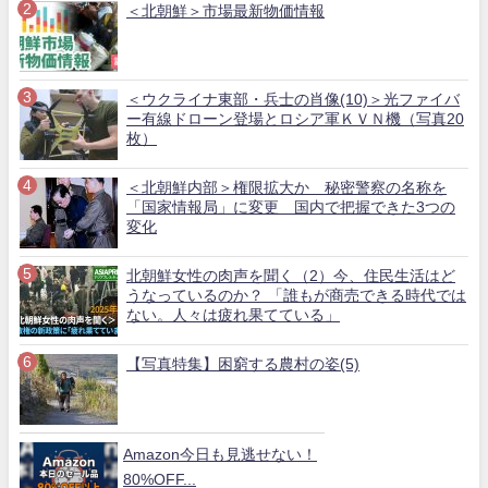
＜北朝鮮＞市場最新物価情報
＜ウクライナ東部・兵士の肖像(10)＞光ファイバ
ー有線ドローン登場とロシア軍ＫＶＮ機（写真20
枚）
＜北朝鮮内部＞権限拡大か 秘密警察の名称を
「国家情報局」に変更 国内で把握できた3つの
変化
北朝鮮女性の肉声を聞く（2）今、住民生活はど
うなっているのか？ 「誰もが商売できる時代では
ない。人々は疲れ果てている」
【写真特集】困窮する農村の姿(5)
Amazon今日も見逃せない！
80%OFF...