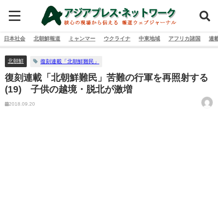
日本社会
北朝鮮報道
ミャンマー
ウクライナ
中東地域
アフリカ諸国
連
北朝鮮
復刻連載「北朝鮮難民」
復刻連載「北朝鮮難民」苦難の行軍を再照射する
(19) 子供の越境・脱北が激増
2018.09.20