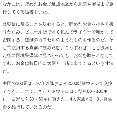
なかには、貯めたお金で延辺地区から北京や瀋陽まで旅
行してくる猛者もいた。
北朝鮮に戻ることを決心すると、貯めたお金を小さく折
りたたみ、ビニール袋で薄く包んでライターで溶かして
密閉する。錠剤のカプセルのようなものを作るのだ。そ
して渡河する直前に飲み込む。こうすれば、もし渡河し
た後に国境警備隊に見つかっても、お金を取られなくて
すむ。お金は数日内に大便と一緒に出てくるという寸法
だ。
中国の
100
元は、
97
年以降およそ
2500
朝鮮ウォンで交換
できる。これで、ざっとトウモロコシなら
80
～
100
キ
ロ、白米なら
30
～
50
キロ買えた。
4
人家族が
2
、
3
ヵ月生
命を維持していけるのだ。