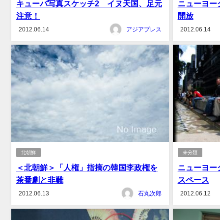
キューバ写真スケッチ2 イヌ天国、足元
ニューヨー
注意！
開放
2012.06.14
アジアプレス
2012.06.14
北朝鮮
未分類
＜北朝鮮＞「人権」指摘の韓国李政権を
ニューヨー
茶番劇と非難
スペース
2012.06.13
石丸次郎
2012.06.12