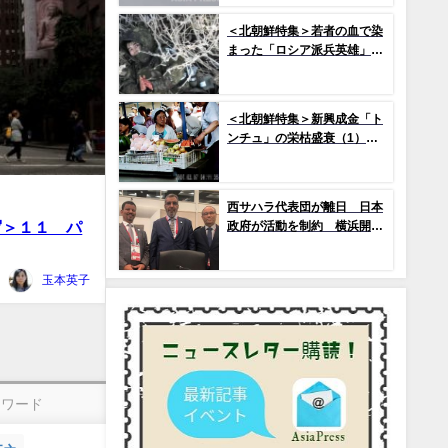
で2か国のみ運用の「欠陥
機」と、日米共同訓練「レゾ
＜北朝鮮特集＞若者の血で染
リュート・ドラゴン25」
まった「ロシア派兵英雄」
(1) プロパガンダによって作
られた「新英雄」神話
＜北朝鮮特集＞新興成金「ト
ンチュ」の栄枯盛衰（1）
市場を急拡大させたトンチ
ュ、その没落の序幕とは
西サハラ代表団が離日 日本
写＞１１ パ
政府が活動を制約 横浜開催
のアフリカ開発会議
玉本英子
ーワード