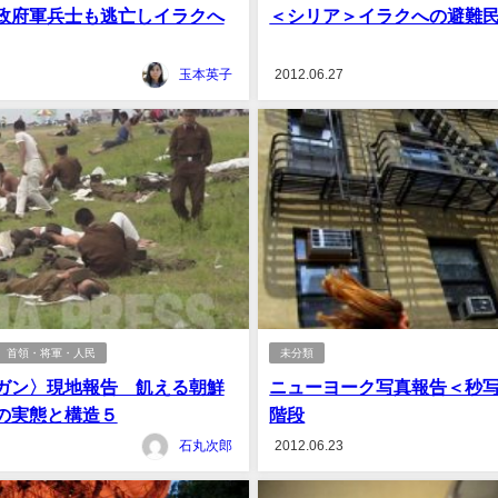
政府軍兵士も逃亡しイラクへ
＜シリア＞イラクへの避難
玉本英子
2012.06.27
 首領・将軍・人民
未分類
ガン〉現地報告 飢える朝鮮
ニューヨーク写真報告＜秒写
の実態と構造５
階段
石丸次郎
2012.06.23