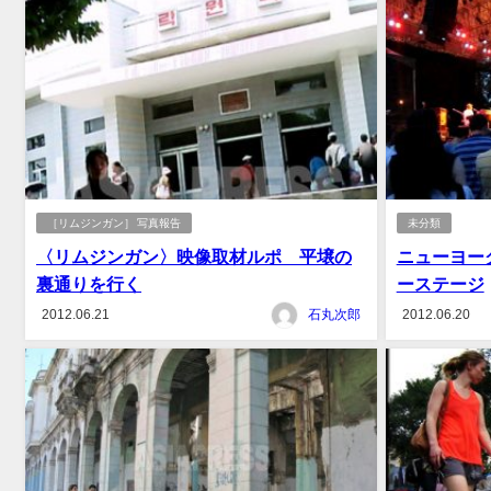
［リムジンガン］ 写真報告
未分類
〈リムジンガン〉映像取材ルポ 平壌の
ニューヨー
裏通りを行く
ーステージ
2012.06.21
石丸次郎
2012.06.20