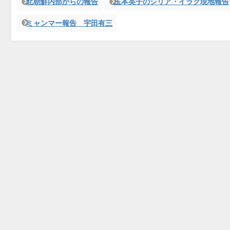
北朝鮮内部からの報告
玉本英子のシリア・イラク現地報告
ミャンマー報告 宇田有三