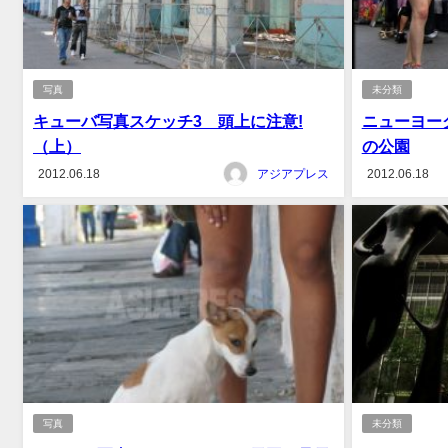
写真
未分類
キューバ写真スケッチ3 頭上に注意!
ニューヨー
（上）
の公園
2012.06.18
アジアプレス
2012.06.18
写真
未分類