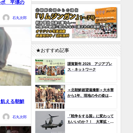
ルポ 平壌の
石丸次郎
★おすすめ記事
謹賀新年 2026 アジアプレ
ス・ネットワーク
＜北朝鮮超望遠撮影＞大水害
から1年、現地の今の姿は？
 飢える朝鮮
（1）新築アパート群ずら
り…よく見ると早くもタイル
の剥落も 堤防工事に男女軍
「戦争をする国」に変わって
石丸次郎
人が大量動員（写真10枚）
もいいのか？！ 大軍拡・戦
争準備の現場から（1） 世界