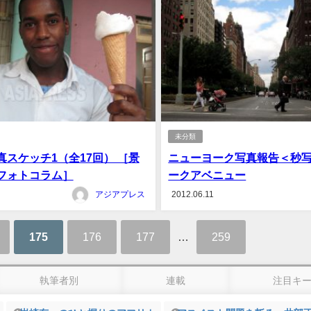
未分類
スケッチ1（全17回） ［景
ニューヨーク写真報告＜秒
フォトコラム］
ークアベニュー
アジアプレス
2012.06.11
175
176
177
…
259
執筆者別
連載
注目キ