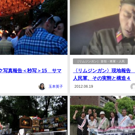
［リムジンガン］ 首領・将軍・人民
ク写真報告＜秒写＞15 サマ
〈リムジンガン〉現地報告
人民軍、その実態と構造４
玉本英子
2012.06.19