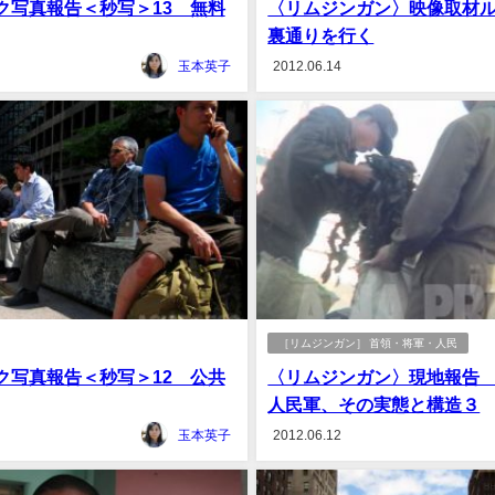
ク写真報告＜秒写＞13 無料
〈リムジンガン〉映像取材
裏通りを行く
玉本英子
2012.06.14
［リムジンガン］ 首領・将軍・人民
ク写真報告＜秒写＞12 公共
〈リムジンガン〉現地報告
人民軍、その実態と構造３
玉本英子
2012.06.12