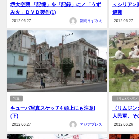
堺大空襲 「記憶」を「記録」に／「うず
＜シリア＞
み火」ＤＶＤ製作(1)
避難
2012.06.27
新聞うずみ火
2012.06.27
写真
［リムジンガン］
キューバ写真スケッチ4 頭上にも注意!
〈リムジン
(下)
人民軍、そ
2012.06.27
アジアプレス
2012.06.26