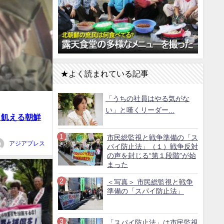
★よく読まれている記事
「うちの社員はやる気がな
い」と嘆くリーダー...
 飢える朝鮮
市民総監視と戦争準備の「ス
アジアプレス
パイ防止法」（１）戦争反対
の声を封じる“第１段階”が始
まった
＜写真＞ 市民総監視と戦争
準備の「スパイ防止法」
「スパイ防止法」は市民監視