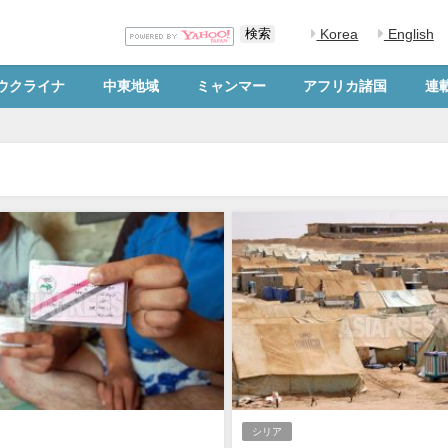
Korea
English
ウクライナ
中東地域
ミャンマー
アフリカ諸国
連
シリア