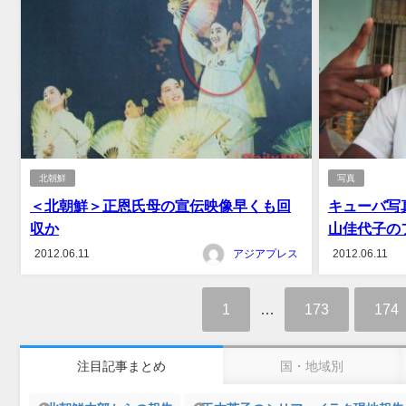
北朝鮮
写真
＜北朝鮮＞正恩氏母の宣伝映像早くも回
キューバ写真
収か
山佳代子の
2012.06.11
アジアプレス
2012.06.11
1
…
173
174
注目記事まとめ
国・地域別