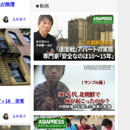
民が急増
★動画
玉本英子
＞16 非常
玉本英子