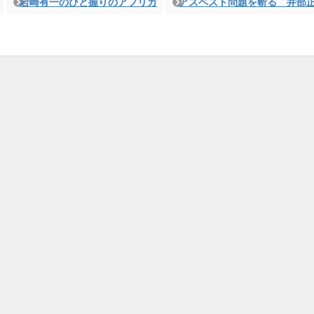
岩崎有一のひと握りのアフリカ
アスベスト問題を斬る 井部