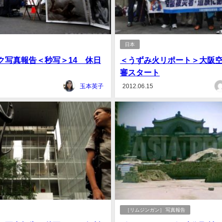
日本
ク写真報告＜秒写＞14 休日
＜うずみ火リポート＞大阪
審スタート
玉本英子
2012.06.15
［リムジンガン］ 写真報告