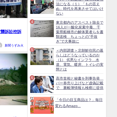
法になる（１）「もの言え
ぬ」時代を再来させてはいけ
ない
東京都内のアスベスト除去で
16人が一酸化炭素中毒、千
空襲訴訟控訴
葉県船橋市の解体業者らを書
類送検 ちょっとの“手抜
き”で大事故に
新聞うずみ火
＜内部調査＞北朝鮮住民の暮
らしはどうなっているのか
（1） 劣悪なインフラ…水
道、電気、暖房、トイレの実
態とは
高市首相と秘書を刑事告発
パー券売り上げなど虚偽記載
で 裏帳簿情報も検察に提供
「今日の目玉商品は？」毎日
変わるAmazo...