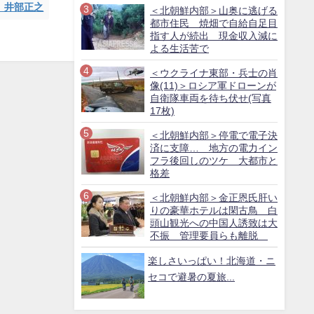
 井部正之
＜北朝鮮内部＞山奥に逃げる
都市住民 焼畑で自給自足目
指す人が続出 現金収入減に
よる生活苦で
＜ウクライナ東部・兵士の肖
像(11)＞ロシア軍ドローンが
自衛隊車両を待ち伏せ(写真
17枚)
＜北朝鮮内部＞停電で電子決
済に支障… 地方の電力イン
フラ後回しのツケ 大都市と
格差
＜北朝鮮内部＞金正恩氏肝い
りの豪華ホテルは閑古鳥 白
頭山観光への中国人誘致は大
不振 管理要員らも離脱
楽しさいっぱい！北海道・ニ
セコで避暑の夏旅...