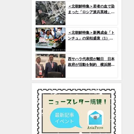
機」と、日米共同訓練「レゾ
＜北朝鮮特集＞若者の血で染
リュート・ドラゴン25」
まった「ロシア派兵英雄」
(1) プロパガンダによって作
られた「新英雄」神話
＜北朝鮮特集＞新興成金「ト
ンチュ」の栄枯盛衰（1）
市場を急拡大させたトンチ
ュ、その没落の序幕とは
西サハラ代表団が離日 日本
政府が活動を制約 横浜開催
のアフリカ開発会議