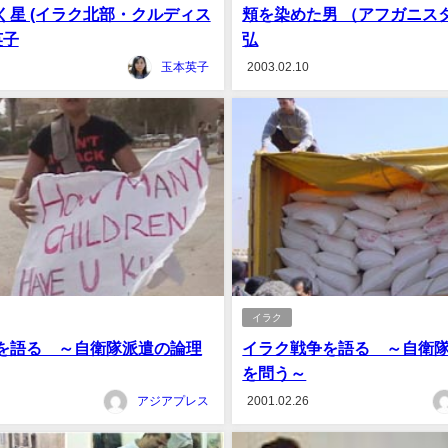
く星 (イラク北部・クルディス
頬を染めた男 （アフガニス
英子
弘
玉本英子
2003.02.10
イラク
を語る ～自衛隊派遣の論理
イラク戦争を語る ～自衛
を問う～
アジアプレス
2001.02.26