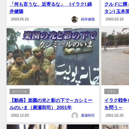
「何も言うな、近寄るな」 (イラク) 綿
クルドに輝
井健陽
タン) 玉本
2003.05.10
綿井健陽
2003.03.10
カシミール
イラク
【動画】楽園の光と影の下で～カシミー
イラク戦争
ルのいま（廣瀬和司） 2001年
を問う～
2002.12.03
廣瀬和司
2001.02.26