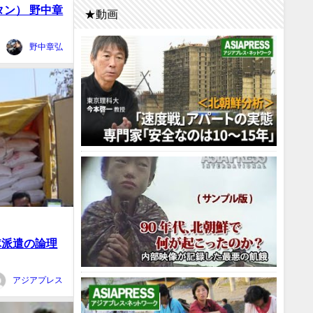
タン） 野中章
★動画
野中章弘
隊派遣の論理
アジアプレス