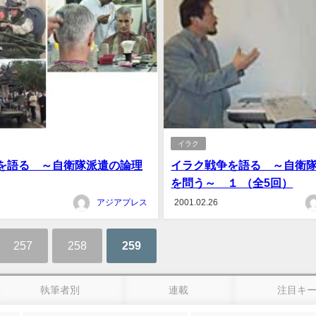
イラク
を語る ～自衛隊派遣の論理
イラク戦争を語る ～自衛
を問う～ １ （全5回）
アジアプレス
2001.02.26
257
258
259
執筆者別
連載
注目キ