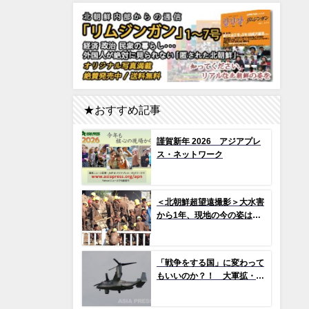
★おすすめ記事
謹賀新年 2026 アジアプレ
ス・ネットワーク
＜北朝鮮超望遠撮影＞大水害
から1年、現地の今の姿は？
（1）新築アパート群ずら
り…よく見ると早くもタイル
の剥落も 堤防工事に男女軍
「戦争をする国」に変わって
人が大量動員（写真10枚）
もいいのか？！ 大軍拡・戦
争準備の現場から（1） 世界
で2か国のみ運用の「欠陥