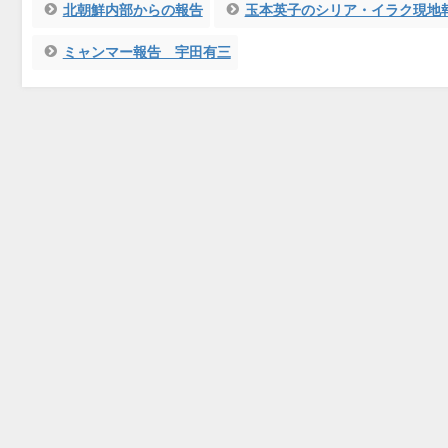
北朝鮮内部からの報告
玉本英子のシリア・イラク現地
ミャンマー報告 宇田有三