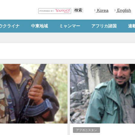
Korea
English
ウクライナ
中東地域
ミャンマー
アフリカ諸国
連
アフガニスタン