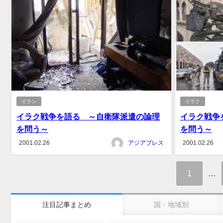
イラン
イラク
イラク戦争を語る ～自衛隊派遣の論理
イラク戦争
を問う～
を問う～
2001.02.26
アジアプレス
2001.02.26
1
…
注目記事まとめ
国・地域別