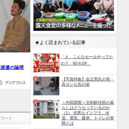
★よく読まれている記事
「え、こんなセールやってた
の？」80％OF...
隊派遣の論理
【写真特集】金正恩氏の母・
アジアプレス
高ヨンヒ氏の姿
＜内部調査＞北朝鮮住民の暮
らしはどうなっているのか
（1） 劣悪なインフラ…水
道、電気、暖房、トイレの実
ーワード
態とは