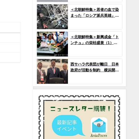
で2か国のみ運用の「欠陥
機」と、日米共同訓練「レゾ
＜北朝鮮特集＞若者の血で染
リュート・ドラゴン25」
まった「ロシア派兵英雄」
(1) プロパガンダによって作
られた「新英雄」神話
＜北朝鮮特集＞新興成金「ト
ンチュ」の栄枯盛衰（1）
市場を急拡大させたトンチ
ュ、その没落の序幕とは
西サハラ代表団が離日 日本
政府が活動を制約 横浜開催
のアフリカ開発会議