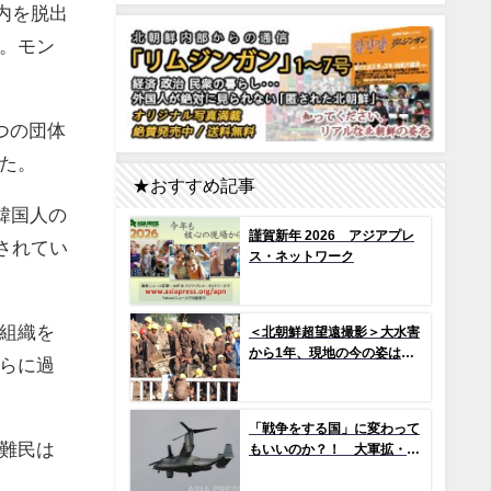
内を脱出
。モン
つの団体
た。
★おすすめ記事
韓国人の
謹賀新年 2026 アジアプレ
されてい
ス・ネットワーク
組織を
＜北朝鮮超望遠撮影＞大水害
から1年、現地の今の姿は？
らに過
（1）新築アパート群ずら
り…よく見ると早くもタイル
の剥落も 堤防工事に男女軍
「戦争をする国」に変わって
人が大量動員（写真10枚）
難民は
もいいのか？！ 大軍拡・戦
争準備の現場から（1） 世界