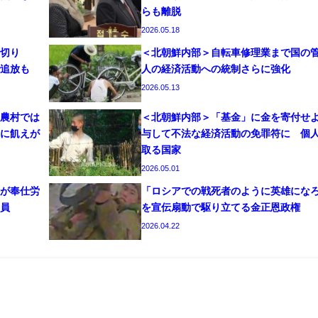
らも離脱
2026.05.18
切り
＜北朝鮮内部＞自転車修理業まで国の
追放も
人の経済活動への統制さらに強化
2026.05.13
農村では
＜北朝鮮内部＞「基金」に金を寄付せ
に飢えが
与して不法な経済活動の免罪符に 個
取る国家
2026.05.01
が奉仕労
「ロシアでの戦死者のように英雄にな
員
を宣伝扇動で駆り立てる金正恩政権
2026.04.22