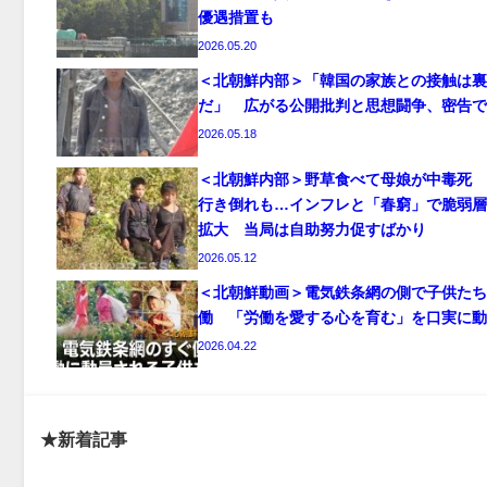
優遇措置も
2026.05.20
＜北朝鮮内部＞「韓国の家族との接触は裏
だ」 広がる公開批判と思想闘争、密告で
2026.05.18
＜北朝鮮内部＞野草食べて母娘が中毒死 
行き倒れも…インフレと「春窮」で脆弱層
拡大 当局は自助努力促すばかり
2026.05.12
＜北朝鮮動画＞電気鉄条網の側で子供たち
働 「労働を愛する心を育む」を口実に動
2026.04.22
★新着記事