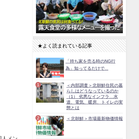
★よく読まれている記事
「持ち家を売る時のNG行
為」知ってるだけで...
＜内部調査＞北朝鮮住民の暮
らしはどうなっているのか
（1） 劣悪なインフラ…水
道、電気、暖房、トイレの実
態とは
＜北朝鮮＞市場最新物価情報
国人メン