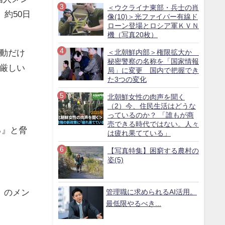
＜ウクライナ東部・兵士の肖
、約
50
日
像(10)＞光ファイバー有線ド
ローン登場とロシア軍ＫＶＮ
機（写真20枚）
動だけ
＜北朝鮮内部＞権限拡大か
秘密警察の名称を「国家情報
厳しい
局」に変更 国内で把握でき
た3つの変化
北朝鮮女性の肉声を聞く
（2）今、住民生活はどうな
っているのか？ 「誰もが商
売できる時代ではない。人々
る』と脅
は疲れ果てている」
【写真特集】困窮する農村の
姿(5)
」のメン
管理職に求められるAI活用。
最低限やるべき...