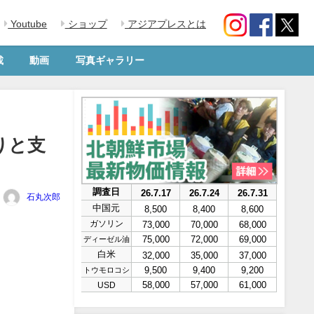
Youtube
ショップ
アジアプレスとは
載
動画
写真ギャラリー
りと支
石丸次郎