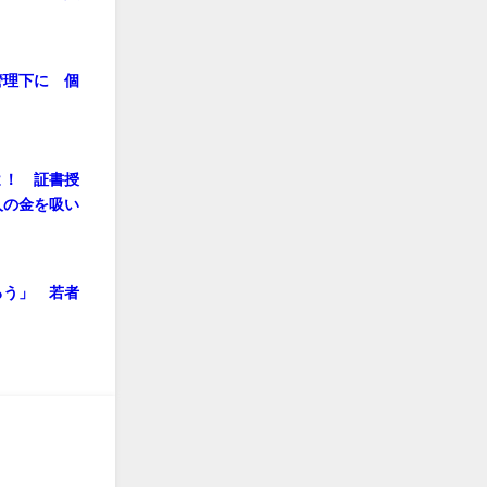
管理下に 個
よ！ 証書授
人の金を吸い
ろう」 若者