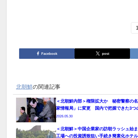
Facebook
post
北朝鮮
の関連記事
＜北朝鮮内部＞権限拡大か 秘密警察の名
家情報局」に変更 国内で把握できた3つ
2026.05.30
＜北朝鮮＞中国企業家の訪朝ラッシュ始ま
工場への投資誘致狙い手続き簡素化ホテル