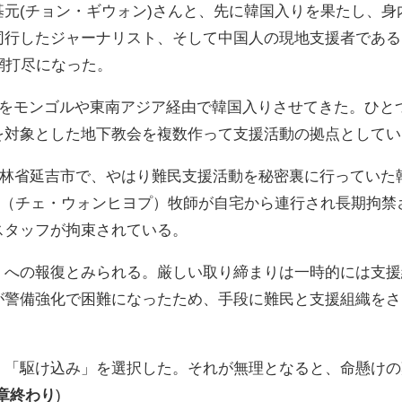
基元
(
チョン・ギウォン
)
さんと、先に韓国入りを果たし、身
同行したジャーナリスト、そして中国人の現地支援者である
網打尽になった。
をモンゴルや東南アジア経由で韓国入りさせてきた。ひと
を対象とした地下教会を複数作って支援活動の拠点としてい
林省延吉市で、やはり難民支援活動を秘密裏に行っていた
（チェ・ウォンヒヨプ）牧師が自宅から連行され長期拘禁
スタッフが拘束されている。
」への報復とみられる。厳しい取り締まりは一時的には支援
が警備強化で困難になったため、手段に難民と支援組織をさ
く「駆け込み」を選択した。それが無理となると、命懸けの
章終わり
)