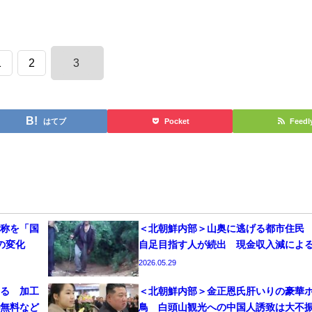
1
2
3
はてブ
Pocket
Feedl
称を「国
＜北朝鮮内部＞山奥に逃げる都市住民
の変化
自足目指す人が続出 現金収入減によ
2026.05.29
る 加工
＜北朝鮮内部＞金正恩氏肝いりの豪華
無料など
鳥 白頭山観光への中国人誘致は大不