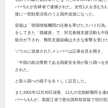
バー
5
人が吉林省で逮捕された。女性
1
人を含む
5
人
後に一部財産没収のうえ国外追放になった。
容疑は「韓国情報機関の任務を帯びたスパイ行為
をしてきた「穏健派」で、対北食糧支援活動も中
処分が下され、難民支援組織は大きな衝撃を受け
ソウルに追放されたメンバーは記者会見を開き、
「中国の政治警察である国家安全局が取り調べを担
された」
と取り調べの様子を生々しく証言した。
また
2001
年
12
月
30
日深夜、
12
人の北朝鮮難民を連
バーら
4
人が、黒龍江省で密出国幇助容疑で現行犯