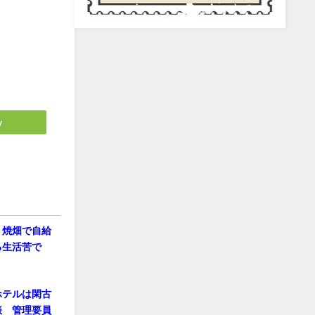
y
 焼畑で自給
る生活苦で
ホテルは閑古
振 管理要員