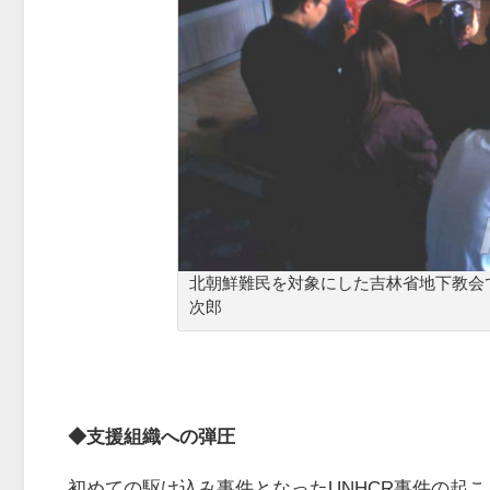
北朝鮮難民を対象にした吉林省地下教会で
次郎
◆支援組織への弾圧
初めての駆け込み事件となった
UNHCR
事件の起こ