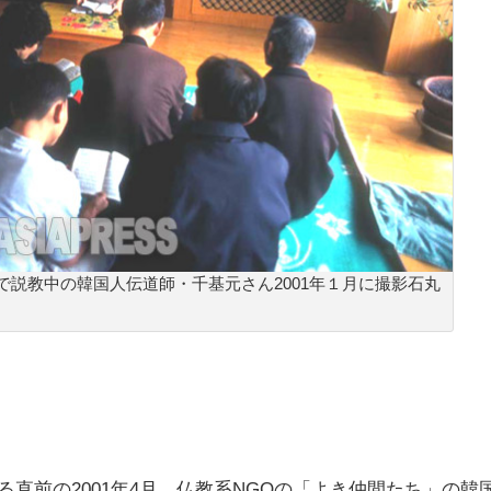
説教中の韓国人伝道師・千基元さん2001年１月に撮影石丸
る直前の
2001
年
4
月、仏教系
NGO
の「よき仲間たち」の韓