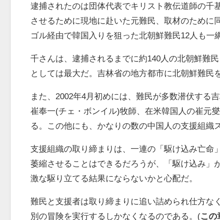
逮捕されたのは団体代表でキリスト教伝道師の千
させるために現地に赴いた元難民、取材のために
ゴル経由で韓国入りを狙った北朝鮮難民
12
人も一
千さんは、逮捕されるまでに約
140
人の北朝鮮難民
としては最大だ。吉林省の地方都市に北朝鮮難民
また、
2002
年
4
月初めには、難民が多数潜伏する吉
崔奉一
(
チェ・ボンイル
)
牧師、在米韓国人の崔元燮
る。この他にも、かなりの数の中国人の支援組織
支援組織の取り締まりは、一連の「駆け込み亡命
萎縮させることはできるだろうが、「駆け込み」
激な駆り立てる結果にならないかと心配だ。
難民と支援者は取り締まりに追い詰められ仕方な
別の冒険を実行するしかなくなるのである。
(
この