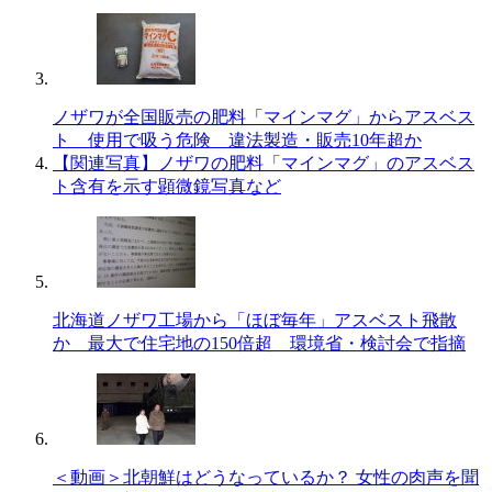
ノザワが全国販売の肥料「マインマグ」からアスベス
ト 使用で吸う危険 違法製造・販売10年超か
【関連写真】ノザワの肥料「マインマグ」のアスベス
ト含有を示す顕微鏡写真など
北海道ノザワ工場から「ほぼ毎年」アスベスト飛散
か 最大で住宅地の150倍超 環境省・検討会で指摘
＜動画＞北朝鮮はどうなっているか？ 女性の肉声を聞