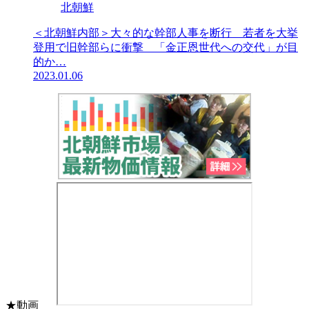
北朝鮮
＜北朝鮮内部＞大々的な幹部人事を断行 若者を大挙
登用で旧幹部らに衝撃 「金正恩世代への交代」が目
的か…
2023.01.06
★動画