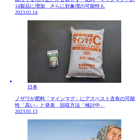
14製品に増加 さらに対象増の可能性も
2023.01.14
日本
ノザワが肥料「マインマグ」にアスベスト含有の可能
性「高い」と発表 回収方法「検討中」
2023.01.13