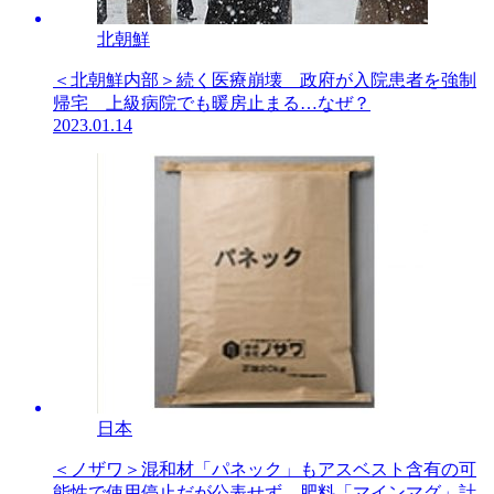
北朝鮮
＜北朝鮮内部＞続く医療崩壊 政府が入院患者を強制
帰宅 上級病院でも暖房止まる…なぜ？
2023.01.14
日本
＜ノザワ＞混和材「パネック」もアスベスト含有の可
能性で使用停止だが公表せず 肥料「マインマグ」計