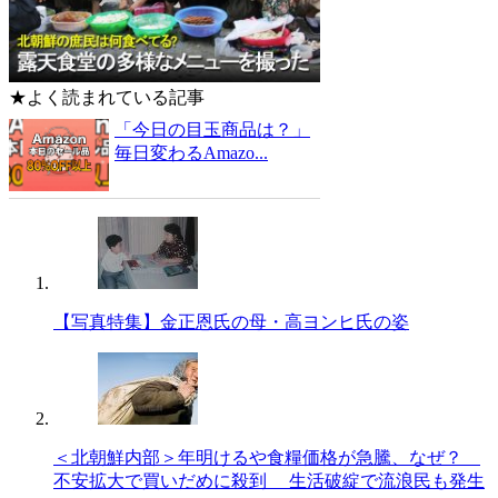
★よく読まれている記事
「今日の目玉商品は？」
毎日変わるAmazo...
【写真特集】金正恩氏の母・高ヨンヒ氏の姿
＜北朝鮮内部＞年明けるや食糧価格が急騰、なぜ？
不安拡大で買いだめに殺到 生活破綻で流浪民も発生