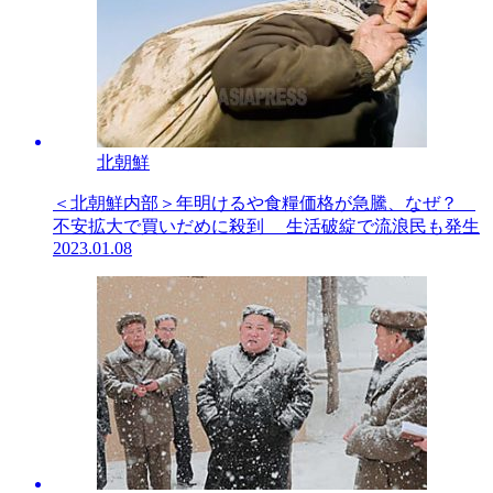
北朝鮮
＜北朝鮮内部＞年明けるや食糧価格が急騰、なぜ？
不安拡大で買いだめに殺到 生活破綻で流浪民も発生
2023.01.08