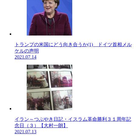
トランプの米国にどう向き合うか(1) ドイツ首相メル
ケルの声明
2021.07.14
イラン～つぶやき日記・イスラム革命勝利３１周年記
念日（３）【大村一朗】
2021.07.13