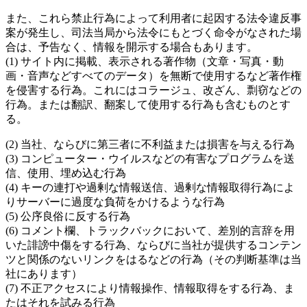
また、これら禁止行為によって利用者に起因する法令違反事
案が発生し、司法当局から法令にもとづく命令がなされた場
合は、予告なく、情報を開示する場合もあります。
(1) サイト内に掲載、表示される著作物（文章・写真・動
画・音声などすべてのデータ）を無断で使用するなど著作権
を侵害する行為。これにはコラージュ、改ざん、剽窃などの
行為。または翻訳、翻案して使用する行為も含むものとす
る。
(2) 当社、ならびに第三者に不利益または損害を与える行為
(3) コンピューター・ウイルスなどの有害なプログラムを送
信、使用、埋め込む行為
(4) キーの連打や過剰な情報送信、過剰な情報取得行為によ
りサーバーに過度な負荷をかけるような行為
(5) 公序良俗に反する行為
(6) コメント欄、トラックバックにおいて、差別的言辞を用
いた誹謗中傷をする行為、ならびに当社が提供するコンテン
ツと関係のないリンクをはるなどの行為（その判断基準は当
社にあります）
(7) 不正アクセスにより情報操作、情報取得をする行為、ま
たはそれを試みる行為