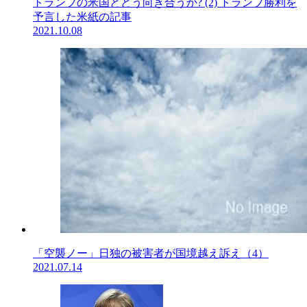
トランプの米国とどう向き合うか? (2) トランプ勝利を
予言した米紙の記事
2021.10.08
「空襲ノー」日独の被害者が国境越え訴え（4）
2021.07.14