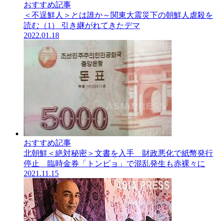
おすすめ記事
＜不逞鮮人＞とは誰か～関東大震災下の朝鮮人虐殺を
読む（1） 引き継がれてきたデマ
2022.01.18
おすすめ記事
北朝鮮＜絶対秘密＞文書を入手 財政悪化で紙幣発行
停止 臨時金券「トンピョ」で混乱発生も赤裸々に
2021.11.15