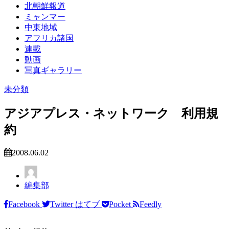
北朝鮮報道
ミャンマー
中東地域
アフリカ諸国
連載
動画
写真ギャラリー
未分類
アジアプレス・ネットワーク 利用規
約
2008.06.02
編集部
Facebook
Twitter
はてブ
Pocket
Feedly