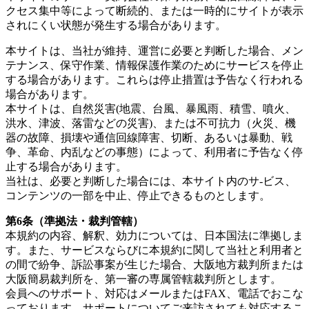
クセス集中等によって断続的、または一時的にサイトが表示
されにくい状態が発生する場合があります。
本サイトは、当社が維持、運営に必要と判断した場合、メン
テナンス、保守作業、情報保護作業のためにサービスを停止
する場合があります。これらは停止措置は予告なく行われる
場合があります。
本サイトは、自然災害(地震、台風、暴風雨、積雪、噴火、
洪水、津波、落雷などの災害)、または不可抗力（火災、機
器の故障、損壊や通信回線障害、切断、あるいは暴動、戦
争、革命、内乱などの事態）によって、利用者に予告なく停
止する場合があります。
当社は、必要と判断した場合には、本サイト内のサ-ビス、
コンテンツの一部を中止、停止できるものとします。
第6条（準拠法・裁判管轄）
本規約の内容、解釈、効力については、日本国法に準拠しま
す。また、サービスならびに本規約に関して当社と利用者と
の間で紛争、訴訟事案が生じた場合、大阪地方裁判所または
大阪簡易裁判所を、第一審の専属管轄裁判所とします。
会員へのサポート、対応はメールまたはFAX、電話でおこな
っております。サポートについてご来訪されても対応するこ