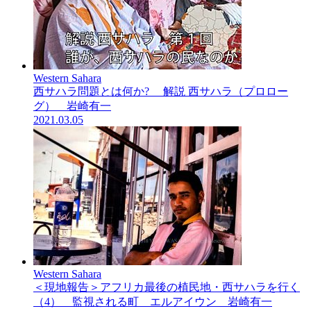
Western Sahara
西サハラ問題とは何か? 解説 西サハラ（プロロー
グ） 岩崎有一
2021.03.05
Western Sahara
＜現地報告＞アフリカ最後の植民地・西サハラを行く
（4） 監視される町 エルアイウン 岩崎有一