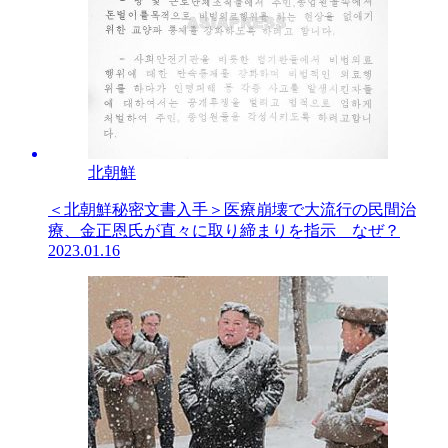
北朝鮮
＜北朝鮮秘密文書入手＞医療崩壊で大流行の民間治
療、金正恩氏が直々に取り締まりを指示 なぜ？
2023.01.16