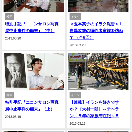
韓国
イラク
特別手記『ニコンサロン写真
＜玉本英子のイラク報告＞1
展中止事件の顛末』（中）
自爆攻撃の犠牲者家族を訪ね
て （全6回）
2013.03.20
2013.03.20
韓国
イラン
特別手記『ニコンサロン写真
【連載】イランを好きです
展中止事件の顛末』（上）
か？［大村一朗］～テヘラ
ン、８年の家族滞在記～５
2013.03.19
2013.03.13