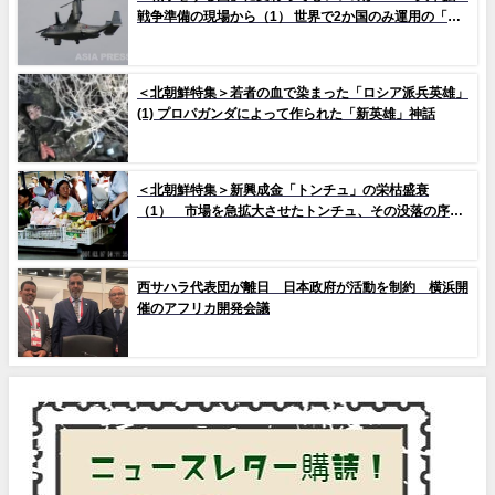
戦争準備の現場から（1） 世界で2か国のみ運用の「欠
陥機」と、日米共同訓練「レゾリュート・ドラゴン
25」
＜北朝鮮特集＞若者の血で染まった「ロシア派兵英雄」
(1) プロパガンダによって作られた「新英雄」神話
＜北朝鮮特集＞新興成金「トンチュ」の栄枯盛衰
（1） 市場を急拡大させたトンチュ、その没落の序幕
とは
西サハラ代表団が離日 日本政府が活動を制約 横浜開
催のアフリカ開発会議