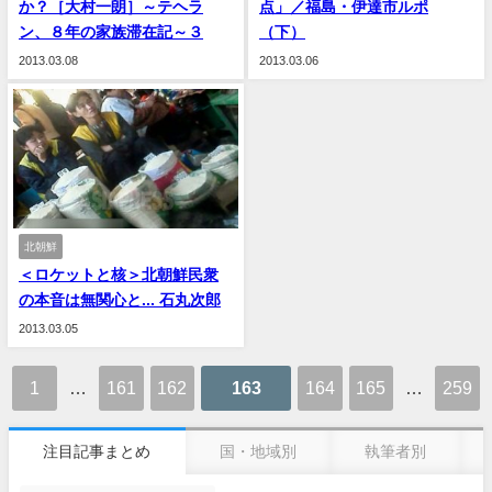
か？［大村一朗］～テヘラ
点」／福島・伊達市ルポ
ン、８年の家族滞在記～３
（下）
2013.03.08
2013.03.06
北朝鮮
＜ロケットと核＞北朝鮮民衆
の本音は無関心と... 石丸次郎
2013.03.05
1
…
161
162
163
164
165
…
259
注目記事まとめ
国・地域別
執筆者別