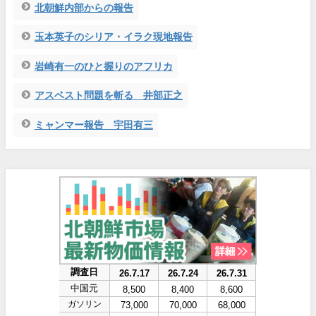
北朝鮮内部からの報告
玉本英子のシリア・イラク現地報告
岩崎有一のひと握りのアフリカ
アスベスト問題を斬る 井部正之
ミャンマー報告 宇田有三