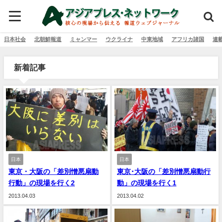
日本社会
北朝鮮報道
ミャンマー
ウクライナ
中東地域
アフリカ諸国
連
新着記事
日本
日本
東京・大阪の「差別憎悪扇動
東京･大阪の「差別憎悪扇動行
行動」の現場を行く2
動」の現場を行く1
2013.04.03
2013.04.02