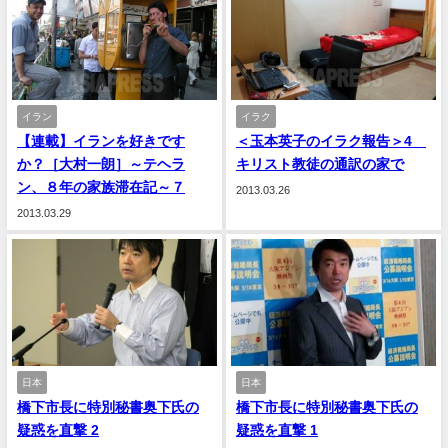
イラン
イラク
【連載】イランを好きです
＜玉本英子のイラク報告＞4
か？［大村一朗］～テヘラ
キリスト教徒の通訳の家で
ン、８年の家族滞在記～７
2013.03.26
2013.03.29
日本
日本
橋下市長に特別秘書奥下氏の
橋下市長に特別秘書奥下氏の
疑惑を直撃 2
疑惑を直撃 1