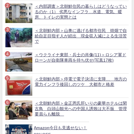
＜内部調査＞北朝鮮住民の暮らしはどうなってい
るのか（1） 劣悪なインフラ…水道、電気、暖
房、トイレの実態とは
＜北朝鮮内部＞山奥に逃げる都市住民 焼畑で自
給自足目指す人が続出 現金収入減による生活苦
で
＜ウクライナ東部・兵士の肖像(11)＞ロシア軍ド
ローンが自衛隊車両を待ち伏せ(写真17枚)
＜北朝鮮内部＞停電で電子決済に支障… 地方の
電力インフラ後回しのツケ 大都市と格差
＜北朝鮮内部＞金正恩氏肝いりの豪華ホテルは閑
古鳥 白頭山観光への中国人誘致は大不振 管理
要員らも離脱
Amazon今日も見逃せない！