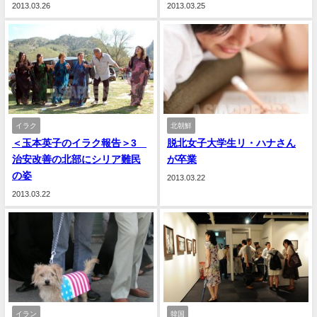
2013.03.26
2013.03.25
イラク
北朝鮮
＜玉本英子のイラク報告＞3
脱北女子大学生リ・ハナさん
治安改善の北部にシリア難民
が卒業
の姿
2013.03.22
2013.03.22
イラン
韓国