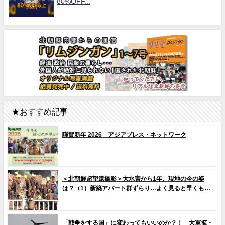
80%OFF...
★おすすめ記事
謹賀新年 2026 アジアプレス・ネットワーク
＜北朝鮮超望遠撮影＞大水害から1年、現地の今の姿
は？（1）新築アパート群ずらり…よく見ると早くもタ
イルの剥落も 堤防工事に男女軍人が大量動員（写真
10枚）
「戦争をする国」に変わってもいいのか？！ 大軍拡・