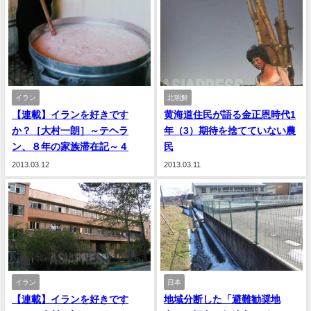
イラン
北朝鮮
【連載】イランを好きです
黄海道住民が語る金正恩時代1
か？［大村一朗］～テヘラ
年（3）期待を捨てていない農
ン、８年の家族滞在記～４
民
2013.03.12
2013.03.11
イラン
日本
【連載】イランを好きです
地域分断した「避難勧奨地